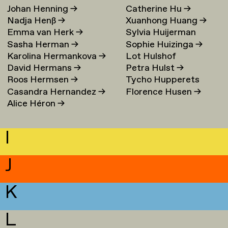
Johan Henning
→
Catherine Hu
→
Nadja Henß
→
Xuanhong Huang
→
Emma van Herk
→
Sylvia Huijerman
Sasha Herman
→
Sophie Huizinga
→
Karolina Hermankova
→
Lot Hulshof
David Hermans
→
Petra Hulst
→
Roos Hermsen
→
Tycho Hupperets
Casandra Hernandez
→
Florence Husen
→
Alice Héron
→
I
J
K
L