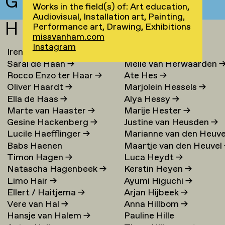
G
Works in the field(s) of: Art education,
Audiovisual, Installation art, Painting,
H
Performance art, Drawing, Exhibitions
missvanham.com
Instagram
Irene Loc Uyen Le Ha
→
Chaja Hertog
→
Sarai de Haan
→
Melle van Herwaarden
Rocco Enzo ter Haar
→
Ate Hes
→
Oliver Haardt
→
Marjolein Hessels
→
Ella de Haas
→
Alya Hessy
→
Marte van Haaster
→
Marije Hester
→
Gesine Hackenberg
→
Justine van Heusden
→
Lucile Haefflinger
→
Marianne van den Heuve
Babs Haenen
Maartje van den Heuvel
→
Timon Hagen
→
Luca Heydt
→
Natascha Hagenbeek
→
Kerstin Heyen
→
Limo Hair
→
Ayumi Higuchi
→
Ellert / Haitjema
→
Arjan Hijbeek
→
Vere van Hal
→
Anna Hillbom
→
Hansje van Halem
→
Pauline Hille