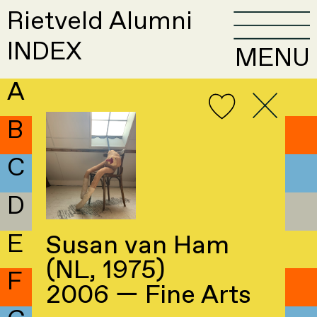
Rietveld Alumni
INDEX
MENU
A
B
C
D
E
Susan van Ham
(NL, 1975)
F
2006 — Fine Arts