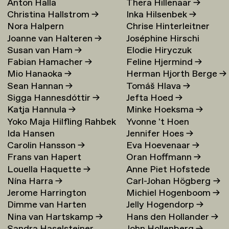
Anton Halla
Thera Hillenaar
→
Christina Hallstrom
→
Inka Hilsenbek
→
Nora Halpern
Chrise Hinterleitner
Joanne van Halteren
→
Joséphine Hirschi
Susan van Ham
→
Elodie Hiryczuk
Fabian Hamacher
→
Feline Hjermind
→
Mio Hanaoka
→
Herman Hjorth Berge
→
Sean Hannan
→
Tomáš Hlava
→
Sigga Hannesdóttir
→
Jefta Hoed
→
Katja Hannula
→
Minke Hoeksma
→
Yoko Maja Hilfling Rahbek
Yvonne 't Hoen
Ida Hansen
Jennifer Hoes
→
Hansen
→
Carolin Hansson
→
Eva Hoevenaar
→
Frans van Hapert
Oran Hoffmann
→
Louella Haquette
→
Anne Piet Hofstede
Nína Harra
→
Carl-Johan Högberg
→
Jerome Harrington
Michiel Hogenboom
→
Dimme van Harten
Jelly Hogendorp
→
Nina van Hartskamp
→
Hans den Hollander
→