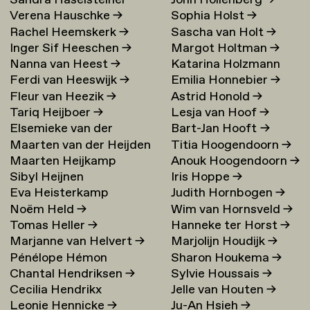
Sandra Haselsteiner
John Hollenberg
→
Verena Hauschke
→
Sophia Holst
→
Rachel Heemskerk
→
Sascha van Holt
→
Inger Sif Heeschen
→
Margot Holtman
→
Nanna van Heest
→
Katarina Holzmann
Ferdi van Heeswijk
→
Emilia Honnebier
→
Ekholm
→
Fleur van Heezik
→
Astrid Honold
→
Tariq Heijboer
→
Lesja van Hoof
→
Elsemieke van der
Bart-Jan Hooft
→
Maarten van der Heijden
Titia Hoogendoorn
→
Heijden
→
Maarten Heijkamp
Anouk Hoogendoorn
→
→
Sibyl Heijnen
Iris Hoppe
→
Eva Heisterkamp
Judith Hornbogen
→
Noëm Held
→
Wim van Hornsveld
→
Tomas Heller
→
Hanneke ter Horst
→
Marjanne van Helvert
→
Marjolijn Houdijk
→
Pénélope Hémon
Sharon Houkema
→
Chantal Hendriksen
→
Sylvie Houssais
→
Cecilia Hendrikx
Jelle van Houten
→
Leonie Hennicke
→
Ju-An Hsieh
→