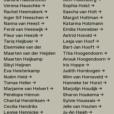
Sandra Haselsteiner
John Hollenberg
→
Verena Hauschke
→
Sophia Holst
→
Rachel Heemskerk
→
Sascha van Holt
→
Inger Sif Heeschen
→
Margot Holtman
→
Nanna van Heest
→
Katarina Holzmann
Ferdi van Heeswijk
→
Emilia Honnebier
→
Ekholm
→
Fleur van Heezik
→
Astrid Honold
→
Tariq Heijboer
→
Lesja van Hoof
→
Elsemieke van der
Bart-Jan Hooft
→
Maarten van der Heijden
Titia Hoogendoorn
→
Heijden
→
Maarten Heijkamp
Anouk Hoogendoorn
→
→
Sibyl Heijnen
Iris Hoppe
→
Eva Heisterkamp
Judith Hornbogen
→
Noëm Held
→
Wim van Hornsveld
→
Tomas Heller
→
Hanneke ter Horst
→
Marjanne van Helvert
→
Marjolijn Houdijk
→
Pénélope Hémon
Sharon Houkema
→
Chantal Hendriksen
→
Sylvie Houssais
→
Cecilia Hendrikx
Jelle van Houten
→
Leonie Hennicke
→
Ju-An Hsieh
→