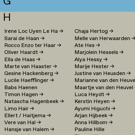
G
H
Irene Loc Uyen Le Ha
→
Chaja Hertog
→
Sarai de Haan
→
Melle van Herwaarden
Rocco Enzo ter Haar
→
Ate Hes
→
Oliver Haardt
→
Marjolein Hessels
→
Ella de Haas
→
Alya Hessy
→
Marte van Haaster
→
Marije Hester
→
Gesine Hackenberg
→
Justine van Heusden
→
Lucile Haefflinger
→
Marianne van den Heuve
Babs Haenen
Maartje van den Heuvel
→
Timon Hagen
→
Luca Heydt
→
Natascha Hagenbeek
→
Kerstin Heyen
→
Limo Hair
→
Ayumi Higuchi
→
Ellert / Haitjema
→
Arjan Hijbeek
→
Vere van Hal
→
Anna Hillbom
→
Hansje van Halem
→
Pauline Hille