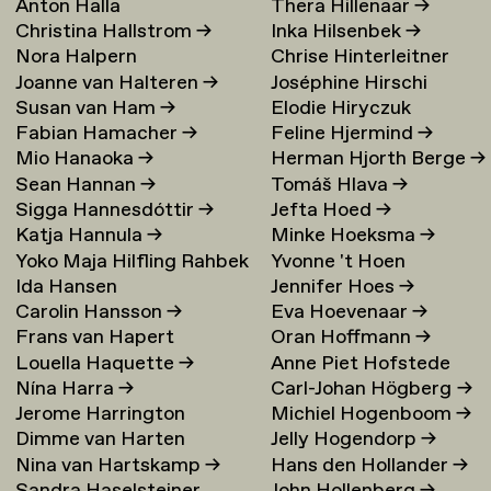
Anton Halla
Thera Hillenaar
→
Christina Hallstrom
→
Inka Hilsenbek
→
Nora Halpern
Chrise Hinterleitner
Joanne van Halteren
→
Joséphine Hirschi
Susan van Ham
→
Elodie Hiryczuk
Fabian Hamacher
→
Feline Hjermind
→
Mio Hanaoka
→
Herman Hjorth Berge
→
Sean Hannan
→
Tomáš Hlava
→
Sigga Hannesdóttir
→
Jefta Hoed
→
Katja Hannula
→
Minke Hoeksma
→
Yoko Maja Hilfling Rahbek
Yvonne 't Hoen
Ida Hansen
Jennifer Hoes
→
Hansen
→
Carolin Hansson
→
Eva Hoevenaar
→
Frans van Hapert
Oran Hoffmann
→
Louella Haquette
→
Anne Piet Hofstede
Nína Harra
→
Carl-Johan Högberg
→
Jerome Harrington
Michiel Hogenboom
→
Dimme van Harten
Jelly Hogendorp
→
Nina van Hartskamp
→
Hans den Hollander
→