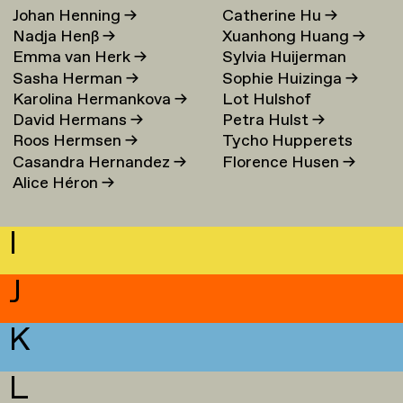
Johan Henning
→
Catherine Hu
→
Nadja Henß
→
Xuanhong Huang
→
Emma van Herk
→
Sylvia Huijerman
Sasha Herman
→
Sophie Huizinga
→
Karolina Hermankova
→
Lot Hulshof
David Hermans
→
Petra Hulst
→
Roos Hermsen
→
Tycho Hupperets
Casandra Hernandez
→
Florence Husen
→
Alice Héron
→
I
J
K
L