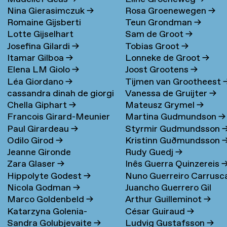
Nina Gierasimczuk
→
Rosa Groenewegen
→
Romaine Gijsberti
Teun Grondman
→
Lotte Gijselhart
Sam de Groot
→
Hodenpijl
→
Josefina Gilardi
→
Tobias Groot
→
Itamar Gilboa
→
Lonneke de Groot
→
Elena LM Giolo
→
Joost Grootens
→
Léa Giordano
→
Tijmen van Grootheest
cassandra dinah de giorgi
Vanessa de Gruijter
→
Chella Giphart
→
Mateusz Grymel
→
→
Francois Girard-Meunier
Martina Gudmundson
→
Paul Girardeau
→
Styrmir Gudmundsson
Odilo Girod
→
Kristinn Guðmundsson
Jeanne Gironde
Rudy Guedj
→
Zara Glaser
→
Inês Guerra Quinzereis
Hippolyte Godest
→
Nuno Guerreiro Carrusc
Nicola Godman
→
Juancho Guerrero Gil
Marco Goldenbeld
→
Arthur Guilleminot
→
Katarzyna Golenia-
César Guiraud
→
Sandra Golubjevaite
→
Ludvig Gustafsson
→
Baldyga
→