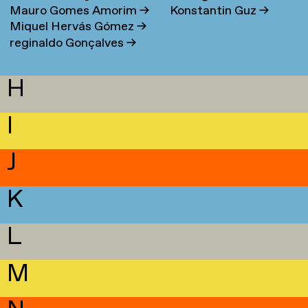
Mauro Gomes Amorim
→
Konstantin Guz
→
Miquel Hervás Gómez
→
reginaldo Gonçalves
→
H
I
J
K
L
M