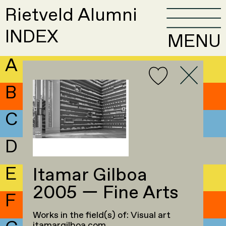
Rietveld Alumni
INDEX
MENU
A
B
C
D
E
Itamar Gilboa
2005 — Fine Arts
F
Works in the field(s) of: Visual art
itamargilboa.com