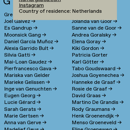
G
Instagram
Country of residence: Netherlands
Greta Ona Galiauskaite
→
Maria Gondek
→
Joel Galvez
→
Jolanda van Goor
→
Es Gandrup
→
Sanne van de Goor
→
Moonsick Gang
→
Andrea Goralsky
→
Daniel García Muñoz
→
Elena Goray
→
Alexia Garrido Bult
→
Kiki Gordon
→
Silvia Gatti
→
Patricia Gorter
Mai-Loan Gaudez
→
Karl Götter
→
Pierfrancesco Gava
→
Tabo Goudswaard
→
Mariska van Gelder
Joshua Goyenechea
→
Marieke Gelissen
→
Hanneke de Graaf
→
Inge van Genuchten
→
Rosie de Graaf
→
Eugen Georg
→
David Graas
→
Lucie Gérard
→
Martino De Grandis
→
Sarah Gerats
→
Rody Graumans
→
Marie Gertsen
→
Henk Groenendijk
→
Anna van Gerve
→
Menso Groeneveld
→
Madelief Geus
→
Eline Groeneweg
→