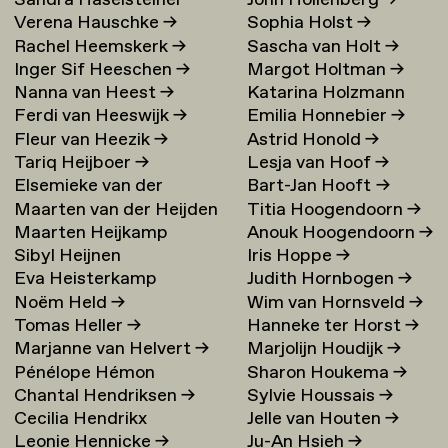
Sandra Haselsteiner
John Hollenberg
→
Verena Hauschke
→
Sophia Holst
→
Rachel Heemskerk
→
Sascha van Holt
→
Inger Sif Heeschen
→
Margot Holtman
→
Nanna van Heest
→
Katarina Holzmann
Ferdi van Heeswijk
→
Emilia Honnebier
→
Ekholm
→
Fleur van Heezik
→
Astrid Honold
→
Tariq Heijboer
→
Lesja van Hoof
→
Elsemieke van der
Bart-Jan Hooft
→
Maarten van der Heijden
Titia Hoogendoorn
→
Heijden
→
Maarten Heijkamp
Anouk Hoogendoorn
→
→
Sibyl Heijnen
Iris Hoppe
→
Eva Heisterkamp
Judith Hornbogen
→
Noëm Held
→
Wim van Hornsveld
→
Tomas Heller
→
Hanneke ter Horst
→
Marjanne van Helvert
→
Marjolijn Houdijk
→
Pénélope Hémon
Sharon Houkema
→
Chantal Hendriksen
→
Sylvie Houssais
→
Cecilia Hendrikx
Jelle van Houten
→
Leonie Hennicke
→
Ju-An Hsieh
→