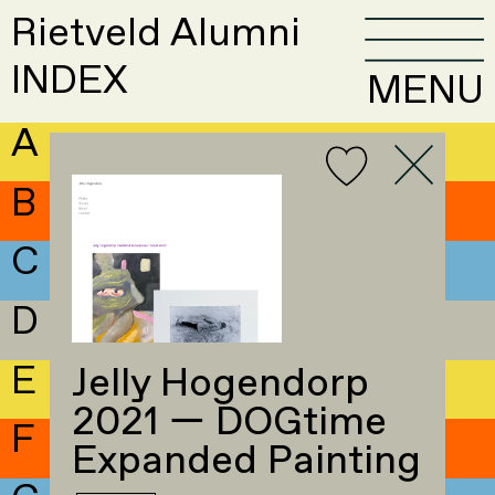
Rietveld Alumni
INDEX
MENU
A
B
C
D
E
Jelly Hogendorp
2021 — DOGtime
F
Expanded Painting