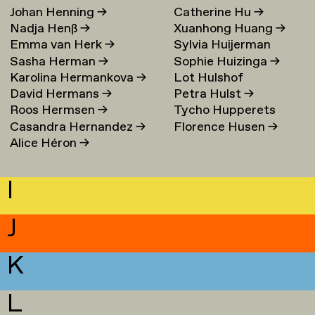
Johan Henning
→
Catherine Hu
→
Nadja Henß
→
Xuanhong Huang
→
Emma van Herk
→
Sylvia Huijerman
Sasha Herman
→
Sophie Huizinga
→
Karolina Hermankova
→
Lot Hulshof
David Hermans
→
Petra Hulst
→
Roos Hermsen
→
Tycho Hupperets
Casandra Hernandez
→
Florence Husen
→
Alice Héron
→
I
J
K
L