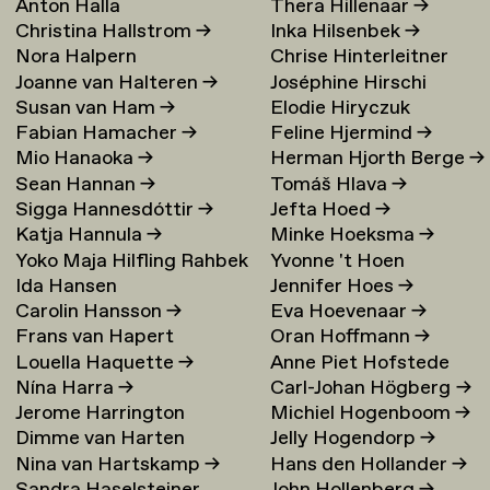
Anton Halla
Thera Hillenaar
→
Christina Hallstrom
→
Inka Hilsenbek
→
Nora Halpern
Chrise Hinterleitner
Joanne van Halteren
→
Joséphine Hirschi
Susan van Ham
→
Elodie Hiryczuk
Fabian Hamacher
→
Feline Hjermind
→
Mio Hanaoka
→
Herman Hjorth Berge
→
Sean Hannan
→
Tomáš Hlava
→
Sigga Hannesdóttir
→
Jefta Hoed
→
Katja Hannula
→
Minke Hoeksma
→
Yoko Maja Hilfling Rahbek
Yvonne 't Hoen
Ida Hansen
Jennifer Hoes
→
Hansen
→
Carolin Hansson
→
Eva Hoevenaar
→
Frans van Hapert
Oran Hoffmann
→
Louella Haquette
→
Anne Piet Hofstede
Nína Harra
→
Carl-Johan Högberg
→
Jerome Harrington
Michiel Hogenboom
→
Dimme van Harten
Jelly Hogendorp
→
Nina van Hartskamp
→
Hans den Hollander
→