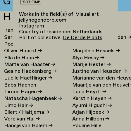
G
PART-TIME
H
Works in the field(s) of: Visual art
jellyhogendorp.com
Instagram
Irene Loc Uyen Le Ha
→
Chaja Hertog
→
Country of residence: Netherlands
Sarai de Haan
→
Melle van Herwaarden
Part of collective:
De Derde Plaats
Rocco Enzo ter Haar
→
Ate Hes
→
Oliver Haardt
→
Marjolein Hessels
→
Ella de Haas
→
Alya Hessy
→
Marte van Haaster
→
Marije Hester
→
Gesine Hackenberg
→
Justine van Heusden
→
Lucile Haefflinger
→
Marianne van den Heuve
Babs Haenen
Maartje van den Heuvel
→
Timon Hagen
→
Luca Heydt
→
Natascha Hagenbeek
→
Kerstin Heyen
→
Limo Hair
→
Ayumi Higuchi
→
Ellert / Haitjema
→
Arjan Hijbeek
→
Vere van Hal
→
Anna Hillbom
→
Hansje van Halem
→
Pauline Hille