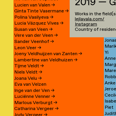
2019 — G
Stac
Waka
→
Lucien van Valen
→
n
Frede
lder
Wake
t
→
Ginta Tinte Vasermane
→
Works in the field(
r
Simo
yong
de
Polina Vasilyeva
→
lejlavala.com/
ina
Brad
Wald
Wal
Lucia Vázquez Vives
→
Instagram
Rach
eva
Walk
Laso
→
Country of residen
Susan van Veen
→
eh
Tjall
Walk
yapong
→
→
Vere van der Veen
→
tana
Jona
ani
Wal
Konn
Sander Veenhof
→
e
Mari
arova
Wand
van
→
Leon Veer
→
Yi
n
Wand
→
der
Joeny Veldhuijzen van Zanten
→
iti
Anne
Wan
→
Mole
Lambertine van Veldhuizen
→
Marg
Mari
→
→
Tijme Veldt
→
Mare
n
Warz
van
Niels Veldt
→
je
Robb
ws
van
→
War
Joana Velu
→
e
Anke
en
Weid
de
Eva van Velzen
cia
Jero
t
ma
Weis
→
Wate
Inge van der Ven
→
-
Cecil
azo
ter
as
Luciënne Venner
→
a
Isabe
Went
Well
Marlous Verburgt
→
te
Piet
val
Wenz
sen
→
→
Catharina Vergeer
→
Judit
d
van
→
Jody Vergeer
→