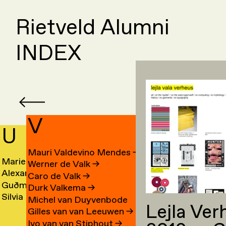
Rietveld Alumni
INDEX
V
U
W
Mauri Valdevino Mendes
→
Marieke
Vinc
Werner de Valk
→
a
Alexander
Robi
Ubbink
van
Caro de Valk
→
Guðmundur
Eelc
Karl
Waar
→
de
Durk Valkema
→
n
Silvia
Wilfr
ashi
Úlfarsson
Wage
Übelhör
→
Waal
Michel van Duyvenbode
Lejla Ver
Barb
en
Ulloa
Wagn
→
→
→
Gilles van van Leeuwen
→
Akik
m
Wais
Marquez
→
Ivo van van Stiphout
→