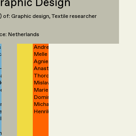
raphic Design
y
Mohammad
Lowies
bayashi
Yedidia
van
→
→
rik
Ege
Anna
field
Yektaparast
van
→
der
s) of: Graphic design, Textile researcher
n
Han
Hannah
Yılmaztürk
Zargham
→
Zanen
Zand
ley
Lova
Nomin
-
Yu
→
Zeeman
→
→
→
→
el
Wenrui
er
Zezegmaa
wski
→
Yu 余
ce: Netherlands
ien
Haoran
er-
Zhao
→
立尧
s
Andreas
ma
Zhi
→
o
→
→
ka
Melle
eler
Zidek
Agnieszka
ers
Zijlstra
→
-
Anastasia
g
Zimolag
→
n
aret
Thordis
e
Zinner
→
k
Mislav
echa
Erla
ert
Marieke
Žugaj
Zoega
merdam
Dominique
e
Zwart
→
en
Micha
s
Zwartelé
→
ring
e
Henrik
Zweifel
→
lle
ges
van
e
→
el
der
h
Zwet