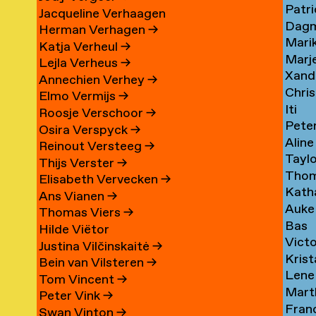
ssa
Patri
man
van
der
Jacqueline Verhaagen
a
Dag
Wern
Werk
Werf
Herman Verhagen
→
n
Mari
van
lhoven
Riba
→
→
Katja Verheul
→
ine
Marj
er
Wess
rg
Wers
→
Lejla Verheus
→
n
Xand
er
Wess
→
→
Annechien Verhey
→
e
Chri
henko
te
Boer
Elmo Vermijs
→
andar
Iti
ben
West
West
→
Roosje Verschoor
→
Pete
er
ović
West
→
t
→
Osira Verspyck
→
n
Aline
nen
Wetz
→
Reinout Versteeg
→
on
Tayl
v
Weye
→
Thijs Verster
→
l
Tho
Whi
→
Elisabeth Vervecken
→
Kath
er
Widd
eren
Ans Vianen
→
r
Auke
uoglu
Mari
eren
→
Thomas Viers
→
a
Bas
berg
Wier
Wien
Hilde Viëtor
Vict
einsrud
van
→
Justina Vilčinskaitė
→
Krist
Wijn
Wier
Bein van Vilsteren
→
ne
Lene
uille
van
Tom Vincent
→
Mart
wen
Wille
der
Peter Vink
→
r
Fran
Wille
Wilk
Swan Vinton
→