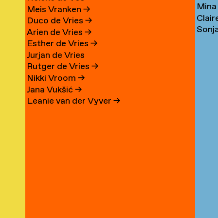
Mina
Wu
→
→
Meis Vranken
→
Clair
Wu
Duco de Vries
→
Sonj
Wym
Arien de Vries
→
Wys
→
Esther de Vries
→
Jurjan de Vries
Rutger de Vries
→
Nikki Vroom
→
Jana Vukšić
→
Leanie van der Vyver
→