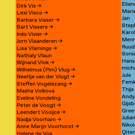
eas
Elian
aty
Wille
→
→
Dirk Vis
→
os
Mari
ll
Wille
→
Lexi Visco
→
Jan
gas
Willf
→
Barbara Visser
→
Step
Mart
→
Bart Vissers
→
ca
Karol
tytė
Wils
Wils
Inès Vivier
→
na
Men
r
Wilti
→
Jorn Vlaanderen
→
topher
Ruud
e
van
→
Lisa Vlamings
→
Soni
Wind
Wind
Nathaly Vlaun
Hans
Witw
→
→
Wijnand Vlok
→
mich
de
→
Wilhelmus (Pim) Vlug
→
Jule
Wolf
Wolf
Neeltje van der Vlugt
→
Fem
Wolf
Zvi
→
→
Steffen Vogelezang
→
Thijs
Wolt
→
Masha Volkova
And
Wolz
→
Eveline Vondeling
Gijsb
Woo
→
Peter de Voogt
→
Gree
o
Wors
→
Leendert Vooijce
→
Julia
van
→
Nadja Voorham
→
Nikol
n
Woud
der
Anne Marijn Voorhorst
→
Qite
Woud
→
Wou
Helene de Vos