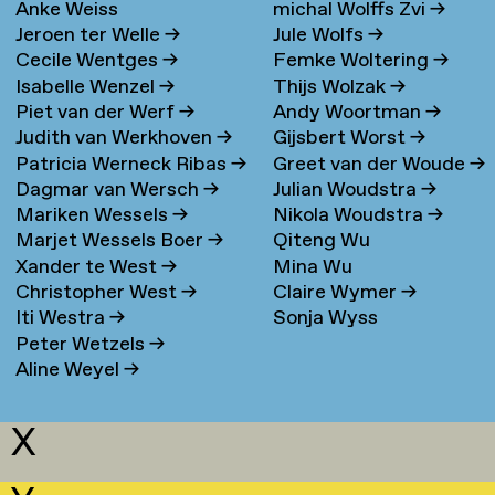
Anke Weiss
michal Wolffs Zvi
→
Jeroen ter Welle
→
Jule Wolfs
→
Cecile Wentges
→
Femke Woltering
→
Isabelle Wenzel
→
Thijs Wolzak
→
Piet van der Werf
→
Andy Woortman
→
Judith van Werkhoven
→
Gijsbert Worst
→
Patricia Werneck Ribas
→
Greet van der Woude
→
Dagmar van Wersch
→
Julian Woudstra
→
Mariken Wessels
→
Nikola Woudstra
→
Marjet Wessels Boer
→
Qiteng Wu
Xander te West
→
Mina Wu
Christopher West
→
Claire Wymer
→
Iti Westra
→
Sonja Wyss
Peter Wetzels
→
Aline Weyel
→
X