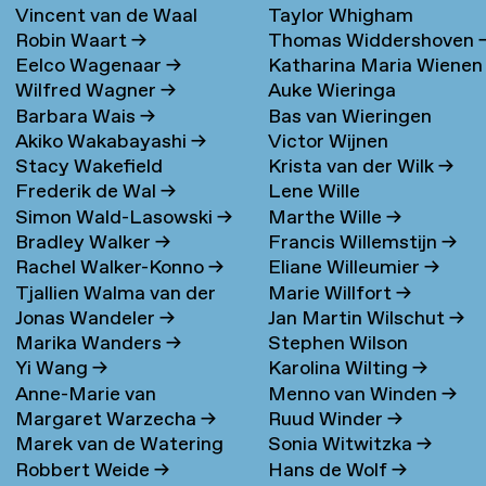
Vincent van de Waal
Taylor Whigham
Robin Waart
→
Thomas Widdershoven
Eelco Wagenaar
→
Katharina Maria Wienen
Wilfred Wagner
→
Auke Wieringa
→
Barbara Wais
→
Bas van Wieringen
Akiko Wakabayashi
→
Victor Wijnen
Stacy Wakefield
Krista van der Wilk
→
Frederik de Wal
→
Lene Wille
Simon Wald-Lasowski
→
Marthe Wille
→
Bradley Walker
→
Francis Willemstijn
→
Rachel Walker-Konno
→
Eliane Willeumier
→
Tjallien Walma van der
Marie Willfort
→
Jonas Wandeler
→
Jan Martin Wilschut
→
Molen
→
Marika Wanders
→
Stephen Wilson
Yi Wang
→
Karolina Wilting
→
Anne-Marie van
Menno van Winden
→
Margaret Warzecha
→
Ruud Winder
→
Warmerdam
Marek van de Watering
Sonia Witwitzka
→
Robbert Weide
→
Hans de Wolf
→