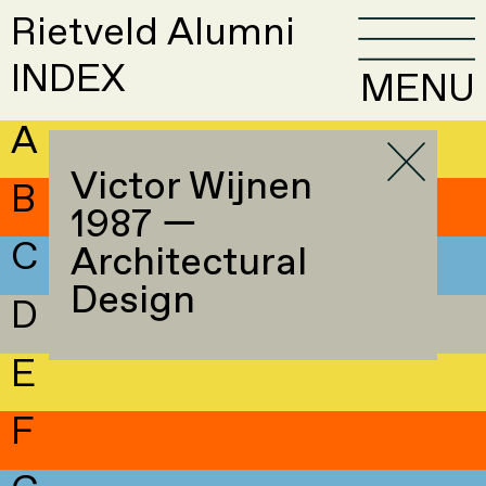
Rietveld Alumni
INDEX
MENU
A
Victor Wijnen
B
1987 —
C
Architectural
Design
D
E
F