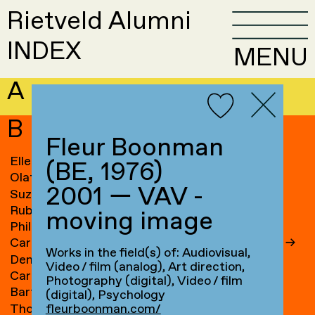
Rietveld Alumni
INDEX
MENU
A
B
Fleur Boonman
Elle van Baaren
→
Sandra Blichert
→
(BE, 1976)
Olaf Baars
→
Ossip Blits
→
2001 — VAV -
Suzanne van Baarsen
→
Ravi Blits
→
Ruben Baart
Frank Bloem
→
moving image
Phil Baber
→
Jascha Blume
→
Caroline Bach
→
Gam Bodenhausen
→
Works in the field(s) of: Audiovisual,
Denny Backhaus
→
Maze de Boer
→
Video / film (analog), Art direction,
Carin Baeten
→
Anne de Boer
→
Photography (digital), Video / film
Bart de Baets
→
Basje Boer
→
(digital), Psychology
Thomas Bagge
→
Elki Boerdam
→
fleurboonman.com/