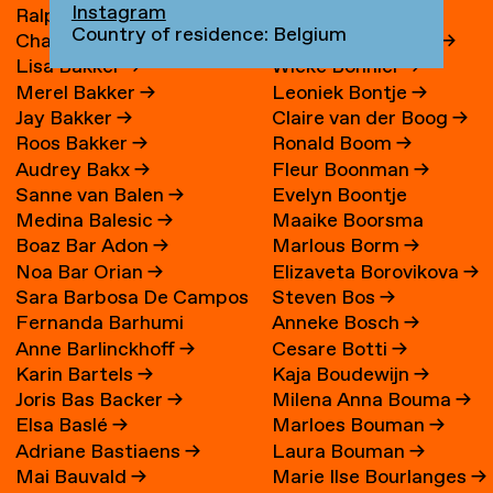
Instagram
Ralph Bakker
→
René Boessen
Country of residence: Belgium
Charlie Bakker
→
Marguerite Bones
→
Lisa Bakker
→
Wieke Bonnier
→
Merel Bakker
→
Leoniek Bontje
→
Jay Bakker
→
Claire van der Boog
→
Roos Bakker
→
Ronald Boom
→
Audrey Bakx
→
Fleur Boonman
→
Sanne van Balen
→
Evelyn Boontje
Medina Balesic
→
Maaike Boorsma
Boaz Bar Adon
→
Marlous Borm
→
Noa Bar Orian
→
Elizaveta Borovikova
→
Sara Barbosa De Campos
Steven Bos
→
Fernanda Barhumi
Anneke Bosch
→
→
Anne Barlinckhoff
→
Cesare Botti
→
Martínez
Karin Bartels
→
Kaja Boudewijn
→
Joris Bas Backer
→
Milena Anna Bouma
→
Elsa Baslé
→
Marloes Bouman
→
Adriane Bastiaens
→
Laura Bouman
→
Mai Bauvald
→
Marie Ilse Bourlanges
→