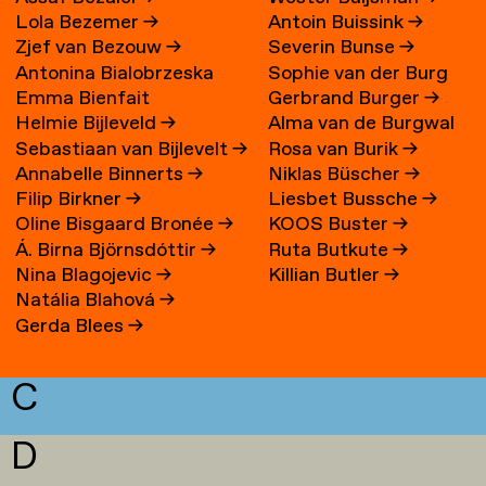
Lola Bezemer
→
Antoin Buissink
→
Zjef van Bezouw
→
Severin Bunse
→
Antonina Bialobrzeska
Sophie van der Burg
Emma Bienfait
Gerbrand Burger
→
Helmie Bijleveld
→
Alma van de Burgwal
Sebastiaan van Bijlevelt
→
Rosa van Burik
→
Annabelle Binnerts
→
Niklas Büscher
→
Filip Birkner
→
Liesbet Bussche
→
Oline Bisgaard Bronée
→
KOOS Buster
→
Á. Birna Björnsdóttir
→
Ruta Butkute
→
Nina Blagojevic
→
Killian Butler
→
Natália Blahová
→
Gerda Blees
→
C
D