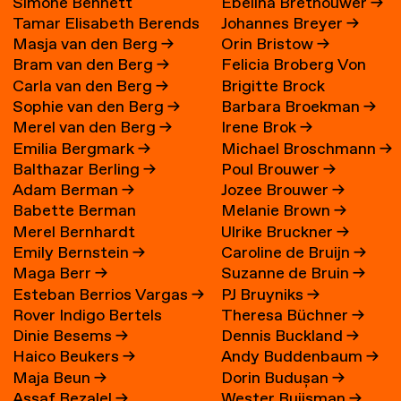
Simone Bennett
Ebelina Brethouwer
→
Tamar Elisabeth Berends
Johannes Breyer
→
Masja van den Berg
→
Orin Bristow
→
→
Bram van den Berg
→
Felicia Broberg Von
Carla van den Berg
→
Brigitte Brock
Zweigbergk
Sophie van den Berg
→
Barbara Broekman
→
Merel van den Berg
→
Irene Brok
→
Emilia Bergmark
→
Michael Broschmann
→
Balthazar Berling
→
Poul Brouwer
→
Adam Berman
→
Jozee Brouwer
→
Babette Berman
Melanie Brown
→
Merel Bernhardt
Ulrike Bruckner
→
Emily Bernstein
→
Caroline de Bruijn
→
Maga Berr
→
Suzanne de Bruin
→
Esteban Berrios Vargas
→
PJ Bruyniks
→
Rover Indigo Bertels
Theresa Büchner
→
Dinie Besems
→
Dennis Buckland
→
Haico Beukers
→
Andy Buddenbaum
→
Maja Beun
→
Dorin Budușan
→
Assaf Bezalel
→
Wester Buijsman
→