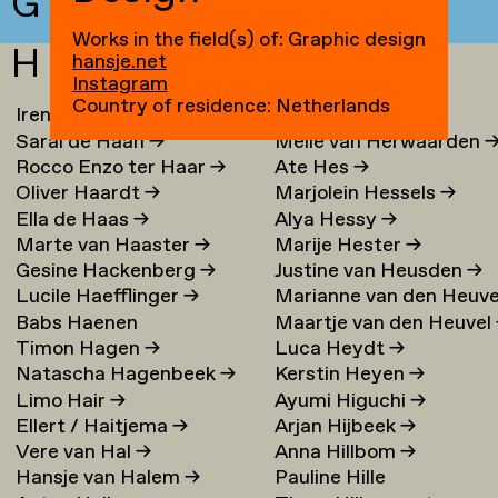
G
Works in the field(s) of: Graphic design
H
hansje.net
Instagram
Country of residence: Netherlands
Irene Loc Uyen Le Ha
→
Chaja Hertog
→
Sarai de Haan
→
Melle van Herwaarden
Rocco Enzo ter Haar
→
Ate Hes
→
Oliver Haardt
→
Marjolein Hessels
→
Ella de Haas
→
Alya Hessy
→
Marte van Haaster
→
Marije Hester
→
Gesine Hackenberg
→
Justine van Heusden
→
Lucile Haefflinger
→
Marianne van den Heuve
Babs Haenen
Maartje van den Heuvel
→
Timon Hagen
→
Luca Heydt
→
Natascha Hagenbeek
→
Kerstin Heyen
→
Limo Hair
→
Ayumi Higuchi
→
Ellert / Haitjema
→
Arjan Hijbeek
→
Vere van Hal
→
Anna Hillbom
→
Hansje van Halem
→
Pauline Hille