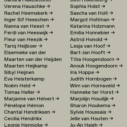
Sandra Haselsteiner
John Hollenberg
→
Verena Hauschke
→
Sophia Holst
→
Rachel Heemskerk
→
Sascha van Holt
→
Inger Sif Heeschen
→
Margot Holtman
→
Nanna van Heest
→
Katarina Holzmann
Ferdi van Heeswijk
→
Emilia Honnebier
→
Ekholm
→
Fleur van Heezik
→
Astrid Honold
→
Tariq Heijboer
→
Lesja van Hoof
→
Elsemieke van der
Bart-Jan Hooft
→
Maarten van der Heijden
Titia Hoogendoorn
→
Heijden
→
Maarten Heijkamp
Anouk Hoogendoorn
→
→
Sibyl Heijnen
Iris Hoppe
→
Eva Heisterkamp
Judith Hornbogen
→
Noëm Held
→
Wim van Hornsveld
→
Tomas Heller
→
Hanneke ter Horst
→
Marjanne van Helvert
→
Marjolijn Houdijk
→
Pénélope Hémon
Sharon Houkema
→
Chantal Hendriksen
→
Sylvie Houssais
→
Cecilia Hendrikx
Jelle van Houten
→
Leonie Hennicke
→
Ju-An Hsieh
→