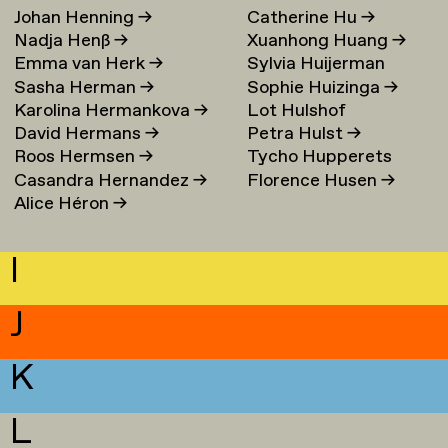
Johan Henning
→
Catherine Hu
→
Nadja Henß
→
Xuanhong Huang
→
Emma van Herk
→
Sylvia Huijerman
Sasha Herman
→
Sophie Huizinga
→
Karolina Hermankova
→
Lot Hulshof
David Hermans
→
Petra Hulst
→
Roos Hermsen
→
Tycho Hupperets
Casandra Hernandez
→
Florence Husen
→
Alice Héron
→
I
J
K
L