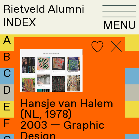
Rietveld Alumni
INDEX
MENU
A
B
C
D
Hansje van Halem
E
(NL, 1978)
F
2003 — Graphic
Design