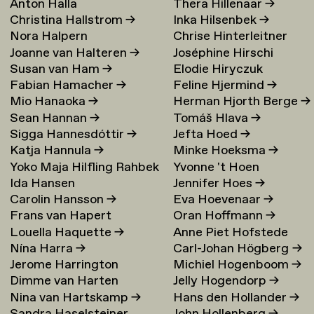
Anton Halla
Thera Hillenaar
→
Christina Hallstrom
→
Inka Hilsenbek
→
Nora Halpern
Chrise Hinterleitner
Joanne van Halteren
→
Joséphine Hirschi
Susan van Ham
→
Elodie Hiryczuk
Fabian Hamacher
→
Feline Hjermind
→
Mio Hanaoka
→
Herman Hjorth Berge
→
Sean Hannan
→
Tomáš Hlava
→
Sigga Hannesdóttir
→
Jefta Hoed
→
Katja Hannula
→
Minke Hoeksma
→
Yoko Maja Hilfling Rahbek
Yvonne 't Hoen
Ida Hansen
Jennifer Hoes
→
Hansen
→
Carolin Hansson
→
Eva Hoevenaar
→
Frans van Hapert
Oran Hoffmann
→
Louella Haquette
→
Anne Piet Hofstede
Nína Harra
→
Carl-Johan Högberg
→
Jerome Harrington
Michiel Hogenboom
→
Dimme van Harten
Jelly Hogendorp
→
Nina van Hartskamp
→
Hans den Hollander
→