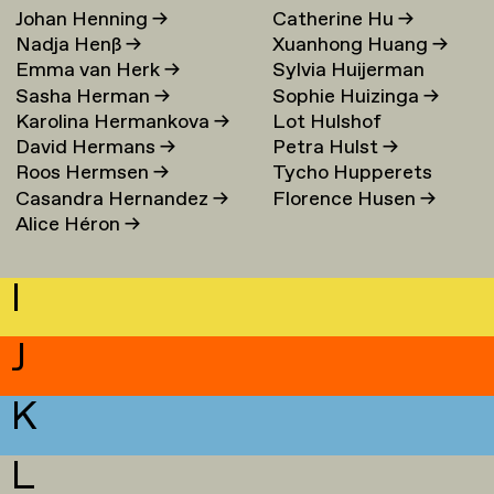
Johan Henning
→
Catherine Hu
→
Nadja Henß
→
Xuanhong Huang
→
Emma van Herk
→
Sylvia Huijerman
Sasha Herman
→
Sophie Huizinga
→
Karolina Hermankova
→
Lot Hulshof
David Hermans
→
Petra Hulst
→
Roos Hermsen
→
Tycho Hupperets
Casandra Hernandez
→
Florence Husen
→
Alice Héron
→
I
J
K
L