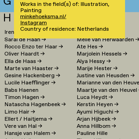
G
Works in the field(s) of: Illustration,
Painting
H
minkehoeksma.nl/
Instagram
Country of residence: Netherlands
Irene Loc Uyen Le Ha
→
Chaja Hertog
→
Sarai de Haan
→
Melle van Herwaarden
Rocco Enzo ter Haar
→
Ate Hes
→
Oliver Haardt
→
Marjolein Hessels
→
Ella de Haas
→
Alya Hessy
→
Marte van Haaster
→
Marije Hester
→
Gesine Hackenberg
→
Justine van Heusden
→
Lucile Haefflinger
→
Marianne van den Heuve
Babs Haenen
Maartje van den Heuvel
→
Timon Hagen
→
Luca Heydt
→
Natascha Hagenbeek
→
Kerstin Heyen
→
Limo Hair
→
Ayumi Higuchi
→
Ellert / Haitjema
→
Arjan Hijbeek
→
Vere van Hal
→
Anna Hillbom
→
Hansje van Halem
→
Pauline Hille