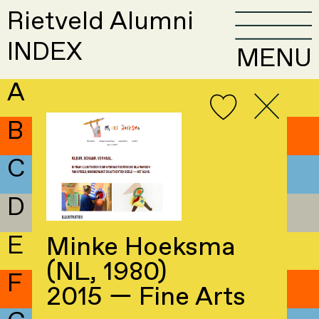
Rietveld Alumni
INDEX
MENU
A
B
C
D
E
Minke Hoeksma
(NL, 1980)
F
2015 — Fine Arts