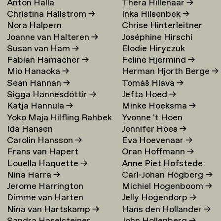
Anton Halla
Thera Hillenaar
→
Christina Hallstrom
→
Inka Hilsenbek
→
Nora Halpern
Chrise Hinterleitner
Joanne van Halteren
→
Joséphine Hirschi
Susan van Ham
→
Elodie Hiryczuk
Fabian Hamacher
→
Feline Hjermind
→
Mio Hanaoka
→
Herman Hjorth Berge
→
Sean Hannan
→
Tomáš Hlava
→
Sigga Hannesdóttir
→
Jefta Hoed
→
Katja Hannula
→
Minke Hoeksma
→
Yoko Maja Hilfling Rahbek
Yvonne 't Hoen
Ida Hansen
Jennifer Hoes
→
Hansen
→
Carolin Hansson
→
Eva Hoevenaar
→
Frans van Hapert
Oran Hoffmann
→
Louella Haquette
→
Anne Piet Hofstede
Nína Harra
→
Carl-Johan Högberg
→
Jerome Harrington
Michiel Hogenboom
→
Dimme van Harten
Jelly Hogendorp
→
Nina van Hartskamp
→
Hans den Hollander
→