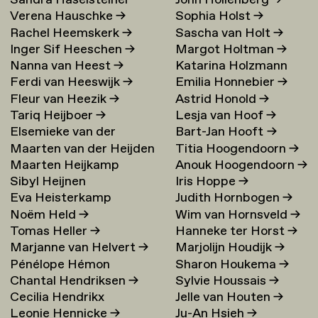
Sandra Haselsteiner
John Hollenberg
→
Verena Hauschke
→
Sophia Holst
→
Rachel Heemskerk
→
Sascha van Holt
→
Inger Sif Heeschen
→
Margot Holtman
→
Nanna van Heest
→
Katarina Holzmann
Ferdi van Heeswijk
→
Emilia Honnebier
→
Ekholm
→
Fleur van Heezik
→
Astrid Honold
→
Tariq Heijboer
→
Lesja van Hoof
→
Elsemieke van der
Bart-Jan Hooft
→
Maarten van der Heijden
Titia Hoogendoorn
→
Heijden
→
Maarten Heijkamp
Anouk Hoogendoorn
→
→
Sibyl Heijnen
Iris Hoppe
→
Eva Heisterkamp
Judith Hornbogen
→
Noëm Held
→
Wim van Hornsveld
→
Tomas Heller
→
Hanneke ter Horst
→
Marjanne van Helvert
→
Marjolijn Houdijk
→
Pénélope Hémon
Sharon Houkema
→
Chantal Hendriksen
→
Sylvie Houssais
→
Cecilia Hendrikx
Jelle van Houten
→
Leonie Hennicke
→
Ju-An Hsieh
→