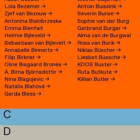
Lola Bezemer
→
Antoin Buissink
→
Zjef van Bezouw
→
Severin Bunse
→
Antonina Bialobrzeska
Sophie van der Burg
Emma Bienfait
Gerbrand Burger
→
Helmie Bijleveld
→
Alma van de Burgwal
Sebastiaan van Bijlevelt
→
Rosa van Burik
→
Annabelle Binnerts
→
Niklas Büscher
→
Filip Birkner
→
Liesbet Bussche
→
Oline Bisgaard Bronée
→
KOOS Buster
→
Á. Birna Björnsdóttir
→
Ruta Butkute
→
Nina Blagojevic
→
Killian Butler
→
Natália Blahová
→
Gerda Blees
→
C
D