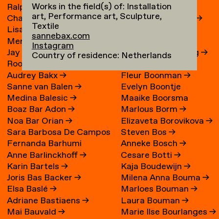
Works in the field(s) of: Installation
Ralph Bakker
→
René Boessen
art, Performance art, Sculpture,
Charlie Bakker
→
Marguerite Bones
→
Textile
Lisa Bakker
→
Wieke Bonnier
→
sannebax.com
Merel Bakker
→
Leoniek Bontje
→
Instagram
Jay Bakker
→
Claire van der Boog
→
Country of residence: Netherlands
Roos Bakker
→
Ronald Boom
→
Audrey Bakx
→
Fleur Boonman
→
Sanne van Balen
→
Evelyn Boontje
Medina Balesic
→
Maaike Boorsma
Boaz Bar Adon
→
Marlous Borm
→
Noa Bar Orian
→
Elizaveta Borovikova
→
Sara Barbosa De Campos
Steven Bos
→
Fernanda Barhumi
Anneke Bosch
→
→
Anne Barlinckhoff
→
Cesare Botti
→
Martínez
Karin Bartels
→
Kaja Boudewijn
→
Joris Bas Backer
→
Milena Anna Bouma
→
Elsa Baslé
→
Marloes Bouman
→
Adriane Bastiaens
→
Laura Bouman
→
Mai Bauvald
→
Marie Ilse Bourlanges
→