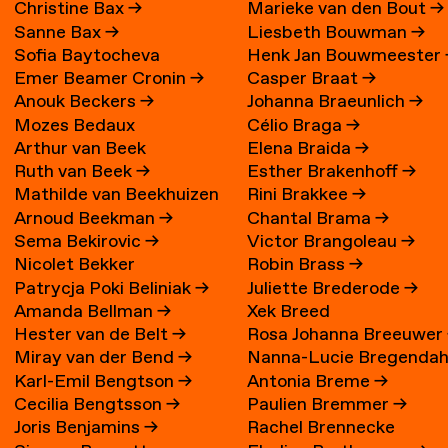
Christine Bax
→
Marieke van den Bout
→
Sanne Bax
→
Liesbeth Bouwman
→
Sofia Baytocheva
Henk Jan Bouwmeester
Emer Beamer Cronin
→
Casper Braat
→
Iordanova
Anouk Beckers
→
Johanna Braeunlich
→
Mozes Bedaux
Célio Braga
→
Arthur van Beek
Elena Braida
→
Ruth van Beek
→
Esther Brakenhoff
→
Mathilde van Beekhuizen
Rini Brakkee
→
Arnoud Beekman
→
Chantal Brama
→
→
Sema Bekirovic
→
Victor Brangoleau
→
Nicolet Bekker
Robin Brass
→
Patrycja Poki Beliniak
→
Juliette Brederode
→
Amanda Bellman
→
Xek Breed
Hester van de Belt
→
Rosa Johanna Breeuwer
Miray van der Bend
→
Nanna-Lucie Bregendah
Karl-Emil Bengtson
→
Antonia Breme
→
Axilgård
→
Cecilia Bengtsson
→
Paulien Bremmer
→
Joris Benjamins
→
Rachel Brennecke