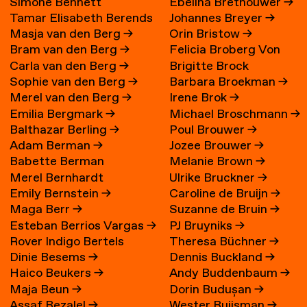
Simone Bennett
Ebelina Brethouwer
→
Tamar Elisabeth Berends
Johannes Breyer
→
Masja van den Berg
→
Orin Bristow
→
→
Bram van den Berg
→
Felicia Broberg Von
Carla van den Berg
→
Brigitte Brock
Zweigbergk
Sophie van den Berg
→
Barbara Broekman
→
Merel van den Berg
→
Irene Brok
→
Emilia Bergmark
→
Michael Broschmann
→
Balthazar Berling
→
Poul Brouwer
→
Adam Berman
→
Jozee Brouwer
→
Babette Berman
Melanie Brown
→
Merel Bernhardt
Ulrike Bruckner
→
Emily Bernstein
→
Caroline de Bruijn
→
Maga Berr
→
Suzanne de Bruin
→
Esteban Berrios Vargas
→
PJ Bruyniks
→
Rover Indigo Bertels
Theresa Büchner
→
Dinie Besems
→
Dennis Buckland
→
Haico Beukers
→
Andy Buddenbaum
→
Maja Beun
→
Dorin Budușan
→
Assaf Bezalel
→
Wester Buijsman
→