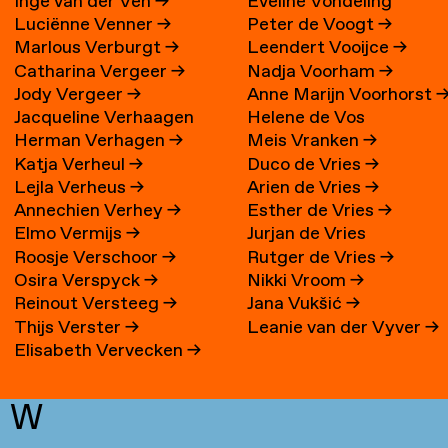
Inge van der Ven
→
Eveline Vondeling
Luciënne Venner
→
Peter de Voogt
→
Marlous Verburgt
→
Leendert Vooijce
→
Catharina Vergeer
→
Nadja Voorham
→
Jody Vergeer
→
Anne Marijn Voorhorst
Jacqueline Verhaagen
Helene de Vos
Herman Verhagen
→
Meis Vranken
→
Katja Verheul
→
Duco de Vries
→
Lejla Verheus
→
Arien de Vries
→
Annechien Verhey
→
Esther de Vries
→
Elmo Vermijs
→
Jurjan de Vries
Roosje Verschoor
→
Rutger de Vries
→
Osira Verspyck
→
Nikki Vroom
→
Reinout Versteeg
→
Jana Vukšić
→
Thijs Verster
→
Leanie van der Vyver
→
Elisabeth Vervecken
→
W