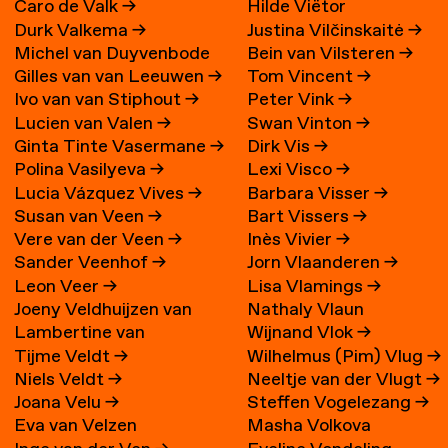
Caro de Valk
→
Hilde Viëtor
Durk Valkema
→
Justina Vilčinskaitė
→
Michel van Duyvenbode
Bein van Vilsteren
→
Gilles van van Leeuwen
→
Tom Vincent
→
Ivo van van Stiphout
→
Peter Vink
→
Lucien van Valen
→
Swan Vinton
→
Ginta Tinte Vasermane
→
Dirk Vis
→
Polina Vasilyeva
→
Lexi Visco
→
Lucia Vázquez Vives
→
Barbara Visser
→
Susan van Veen
→
Bart Vissers
→
Vere van der Veen
→
Inès Vivier
→
Sander Veenhof
→
Jorn Vlaanderen
→
Leon Veer
→
Lisa Vlamings
→
Joeny Veldhuijzen van
Nathaly Vlaun
Lambertine van
Wijnand Vlok
→
Zanten
→
Tijme Veldt
→
Wilhelmus (Pim) Vlug
→
Veldhuizen
→
Niels Veldt
→
Neeltje van der Vlugt
→
Joana Velu
→
Steffen Vogelezang
→
Eva van Velzen
Masha Volkova