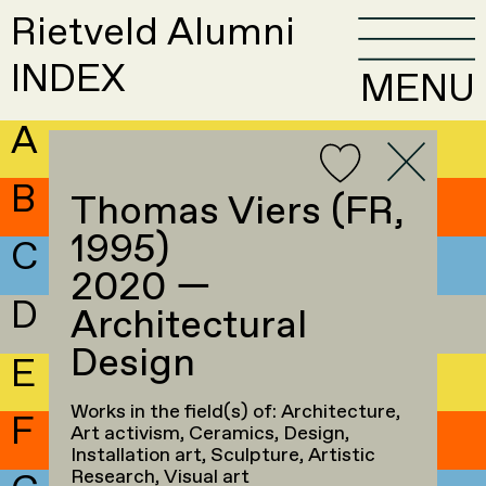
Rietveld Alumni
INDEX
MENU
A
B
Thomas Viers (FR,
1995)
C
2020 —
D
Architectural
Design
E
Works in the field(s) of: Architecture,
F
Art activism, Ceramics, Design,
Installation art, Sculpture, Artistic
Research, Visual art