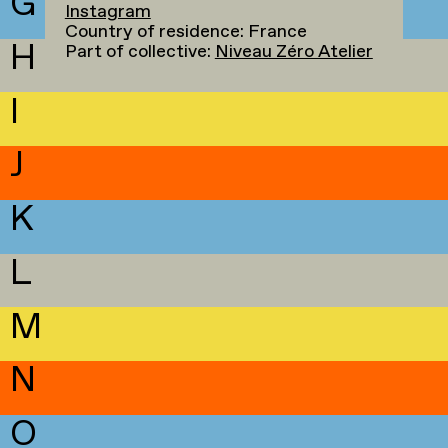
G
Instagram
Country of residence: France
H
Part of collective:
Niveau Zéro Atelier
I
J
K
L
M
N
O