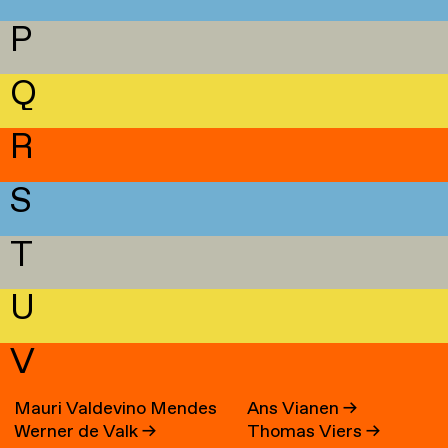
P
Q
R
S
T
U
V
Mauri Valdevino Mendes
Ans Vianen
→
Werner de Valk
→
Thomas Viers
→
→