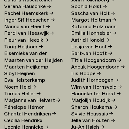
Sandra Haselsteiner
John Hollenberg
→
Verena Hauschke
→
Sophia Holst
→
Rachel Heemskerk
→
Sascha van Holt
→
Inger Sif Heeschen
→
Margot Holtman
→
Nanna van Heest
→
Katarina Holzmann
Ferdi van Heeswijk
→
Emilia Honnebier
→
Ekholm
→
Fleur van Heezik
→
Astrid Honold
→
Tariq Heijboer
→
Lesja van Hoof
→
Elsemieke van der
Bart-Jan Hooft
→
Maarten van der Heijden
Titia Hoogendoorn
→
Heijden
→
Maarten Heijkamp
Anouk Hoogendoorn
→
→
Sibyl Heijnen
Iris Hoppe
→
Eva Heisterkamp
Judith Hornbogen
→
Noëm Held
→
Wim van Hornsveld
→
Tomas Heller
→
Hanneke ter Horst
→
Marjanne van Helvert
→
Marjolijn Houdijk
→
Pénélope Hémon
Sharon Houkema
→
Chantal Hendriksen
→
Sylvie Houssais
→
Cecilia Hendrikx
Jelle van Houten
→
Leonie Hennicke
→
Ju-An Hsieh
→