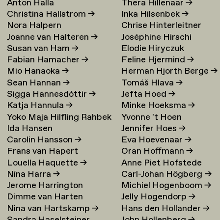
Anton Halla
Thera Hillenaar
→
Christina Hallstrom
→
Inka Hilsenbek
→
Nora Halpern
Chrise Hinterleitner
Joanne van Halteren
→
Joséphine Hirschi
Susan van Ham
→
Elodie Hiryczuk
Fabian Hamacher
→
Feline Hjermind
→
Mio Hanaoka
→
Herman Hjorth Berge
→
Sean Hannan
→
Tomáš Hlava
→
Sigga Hannesdóttir
→
Jefta Hoed
→
Katja Hannula
→
Minke Hoeksma
→
Yoko Maja Hilfling Rahbek
Yvonne 't Hoen
Ida Hansen
Jennifer Hoes
→
Hansen
→
Carolin Hansson
→
Eva Hoevenaar
→
Frans van Hapert
Oran Hoffmann
→
Louella Haquette
→
Anne Piet Hofstede
Nína Harra
→
Carl-Johan Högberg
→
Jerome Harrington
Michiel Hogenboom
→
Dimme van Harten
Jelly Hogendorp
→
Nina van Hartskamp
→
Hans den Hollander
→