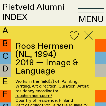
Rietveld Alumni
INDEX
MENU
A
B
Roos Hermsen
(NL, 1994)
C
2018 — Image &
D
Language
E
Works in the field(s) of: Painting,
Writing, Art direction, Curation, Artist
residency coordinator
F
rooshermsen.com/
Country of residence: Finland
Part of collective:
Taidetila Muijala ry