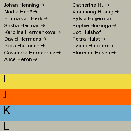
Johan Henning
→
Catherine Hu
→
Nadja Henß
→
Xuanhong Huang
→
Emma van Herk
→
Sylvia Huijerman
Sasha Herman
→
Sophie Huizinga
→
Karolina Hermankova
→
Lot Hulshof
David Hermans
→
Petra Hulst
→
Roos Hermsen
→
Tycho Hupperets
Casandra Hernandez
→
Florence Husen
→
Alice Héron
→
I
J
K
L