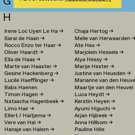
G
H
Irene Loc Uyen Le Ha
→
Chaja Hertog
→
Sarai de Haan
→
Melle van Herwaarden
Rocco Enzo ter Haar
→
Ate Hes
→
Oliver Haardt
→
Marjolein Hessels
→
Ella de Haas
→
Alya Hessy
→
Marte van Haaster
→
Marije Hester
→
Gesine Hackenberg
→
Justine van Heusden
→
Lucile Haefflinger
→
Marianne van den Heuve
Babs Haenen
Maartje van den Heuvel
→
Timon Hagen
→
Luca Heydt
→
Natascha Hagenbeek
→
Kerstin Heyen
→
Limo Hair
→
Ayumi Higuchi
→
Ellert / Haitjema
→
Arjan Hijbeek
→
Vere van Hal
→
Anna Hillbom
→
Hansje van Halem
→
Pauline Hille