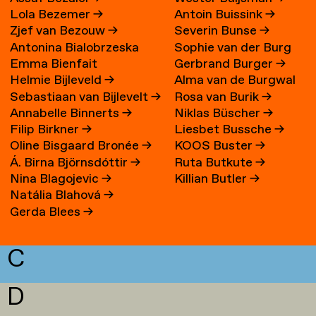
Lola Bezemer
→
Antoin Buissink
→
Zjef van Bezouw
→
Severin Bunse
→
Antonina Bialobrzeska
Sophie van der Burg
Emma Bienfait
Gerbrand Burger
→
Helmie Bijleveld
→
Alma van de Burgwal
Sebastiaan van Bijlevelt
→
Rosa van Burik
→
Annabelle Binnerts
→
Niklas Büscher
→
Filip Birkner
→
Liesbet Bussche
→
Oline Bisgaard Bronée
→
KOOS Buster
→
Á. Birna Björnsdóttir
→
Ruta Butkute
→
Nina Blagojevic
→
Killian Butler
→
Natália Blahová
→
Gerda Blees
→
C
D