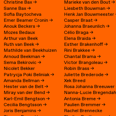
Christine Bax
→
Marieke van den Bout
→
Sanne Bax
→
Liesbeth Bouwman
→
Sofia Baytocheva
Henk Jan Bouwmeester
Emer Beamer Cronin
→
Casper Braat
→
Iordanova
Anouk Beckers
→
Johanna Braeunlich
→
Mozes Bedaux
Célio Braga
→
Arthur van Beek
Elena Braida
→
Ruth van Beek
→
Esther Brakenhoff
→
Mathilde van Beekhuizen
Rini Brakkee
→
Arnoud Beekman
→
Chantal Brama
→
→
Sema Bekirovic
→
Victor Brangoleau
→
Nicolet Bekker
Robin Brass
→
Patrycja Poki Beliniak
→
Juliette Brederode
→
Amanda Bellman
→
Xek Breed
Hester van de Belt
→
Rosa Johanna Breeuwer
Miray van der Bend
→
Nanna-Lucie Bregendah
Karl-Emil Bengtson
→
Antonia Breme
→
Axilgård
→
Cecilia Bengtsson
→
Paulien Bremmer
→
Joris Benjamins
→
Rachel Brennecke