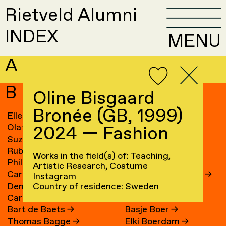
Rietveld Alumni
INDEX
MENU
A
B
Oline Bisgaard
Bronée (GB, 1999)
Elle van Baaren
→
Sandra Blichert
→
Olaf Baars
→
Ossip Blits
→
2024 — Fashion
Suzanne van Baarsen
→
Ravi Blits
→
Ruben Baart
Frank Bloem
→
Works in the field(s) of: Teaching,
Phil Baber
→
Jascha Blume
→
Artistic Research, Costume
Caroline Bach
→
Gam Bodenhausen
→
Instagram
Denny Backhaus
→
Maze de Boer
→
Country of residence: Sweden
Carin Baeten
→
Anne de Boer
→
Bart de Baets
→
Basje Boer
→
Thomas Bagge
→
Elki Boerdam
→