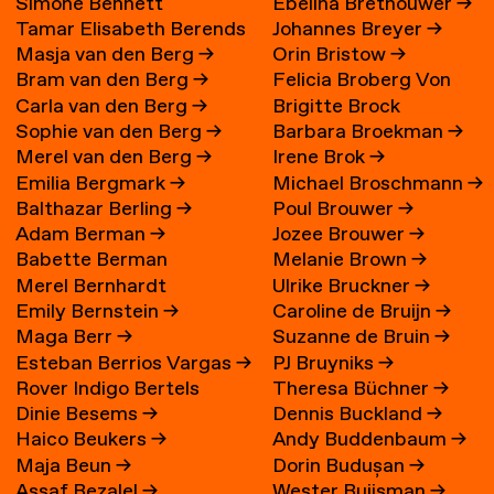
Simone Bennett
Ebelina Brethouwer
→
Tamar Elisabeth Berends
Johannes Breyer
→
Masja van den Berg
→
Orin Bristow
→
→
Bram van den Berg
→
Felicia Broberg Von
Carla van den Berg
→
Brigitte Brock
Zweigbergk
Sophie van den Berg
→
Barbara Broekman
→
Merel van den Berg
→
Irene Brok
→
Emilia Bergmark
→
Michael Broschmann
→
Balthazar Berling
→
Poul Brouwer
→
Adam Berman
→
Jozee Brouwer
→
Babette Berman
Melanie Brown
→
Merel Bernhardt
Ulrike Bruckner
→
Emily Bernstein
→
Caroline de Bruijn
→
Maga Berr
→
Suzanne de Bruin
→
Esteban Berrios Vargas
→
PJ Bruyniks
→
Rover Indigo Bertels
Theresa Büchner
→
Dinie Besems
→
Dennis Buckland
→
Haico Beukers
→
Andy Buddenbaum
→
Maja Beun
→
Dorin Budușan
→
Assaf Bezalel
→
Wester Buijsman
→