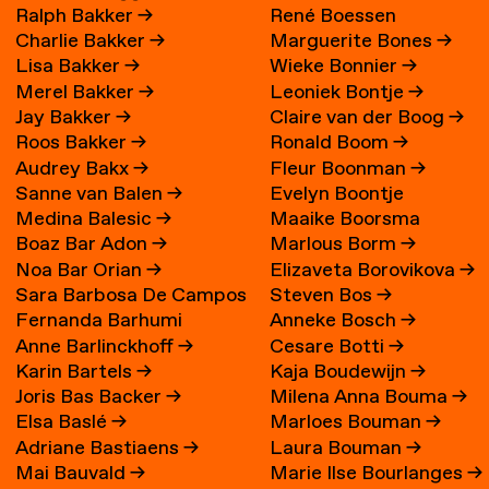
Ralph Bakker
→
René Boessen
Charlie Bakker
→
Marguerite Bones
→
Lisa Bakker
→
Wieke Bonnier
→
Merel Bakker
→
Leoniek Bontje
→
Jay Bakker
→
Claire van der Boog
→
Roos Bakker
→
Ronald Boom
→
Audrey Bakx
→
Fleur Boonman
→
Sanne van Balen
→
Evelyn Boontje
Medina Balesic
→
Maaike Boorsma
Boaz Bar Adon
→
Marlous Borm
→
Noa Bar Orian
→
Elizaveta Borovikova
→
Sara Barbosa De Campos
Steven Bos
→
Fernanda Barhumi
Anneke Bosch
→
→
Anne Barlinckhoff
→
Cesare Botti
→
Martínez
Karin Bartels
→
Kaja Boudewijn
→
Joris Bas Backer
→
Milena Anna Bouma
→
Elsa Baslé
→
Marloes Bouman
→
Adriane Bastiaens
→
Laura Bouman
→
Mai Bauvald
→
Marie Ilse Bourlanges
→