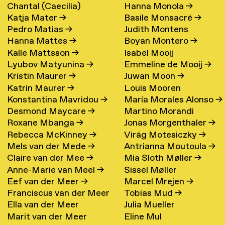
Chantal (Caecilia)
Hanna Monola
→
Katja Mater
→
Basile Monsacré
→
Maschke (Hattink)
→
Pedro Matias
→
Judith Montens
Hanna Mattes
→
Boyan Montero
→
Kalle Mattsson
→
Isabel Mooij
Lyubov Matyunina
→
Emmeline de Mooij
→
Kristin Maurer
→
Juwan Moon
→
Katrin Maurer
→
Louis Mooren
Konstantina Mavridou
→
María Morales Alonso
→
Desmond Maycare
→
Martino Morandi
Roxane Mbanga
→
Jonas Morgenthaler
→
Rebecca McKinney
→
Virág Motesiczky
→
Mels van der Mede
→
Antrianna Moutoula
→
Claire van der Mee
→
Mia Sloth Møller
→
Anne-Marie van Meel
→
Sissel Møller
Eef van der Meer
→
Marcel Mrejen
→
Franciscus van der Meer
Tobias Mud
→
Ella van der Meer
Julia Mueller
→
Marit van der Meer
Eline Mul