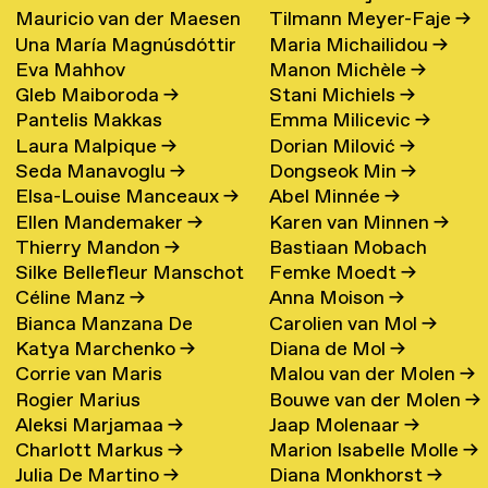
Mauricio van der Maesen
Tilmann Meyer-Faje
→
de Oliveira
→
Una María Magnúsdóttir
Maria Michailidou
→
de Sombreff
→
Eva Mahhov
Manon Michèle
→
→
Gleb Maiboroda
→
Stani Michiels
→
Pantelis Makkas
Emma Milicevic
→
Laura Malpique
→
Dorian Milović
→
Seda Manavoglu
→
Dongseok Min
→
Elsa-Louise Manceaux
→
Abel Minnée
→
Ellen Mandemaker
→
Karen van Minnen
→
Thierry Mandon
→
Bastiaan Mobach
Silke Bellefleur Manschot
Femke Moedt
→
Céline Manz
→
Anna Moison
→
→
Bianca Manzana De
Carolien van Mol
→
Katya Marchenko
→
Diana de Mol
→
Agustin
→
Corrie van Maris
Malou van der Molen
→
Rogier Marius
Bouwe van der Molen
→
Aleksi Marjamaa
→
Jaap Molenaar
→
Charlott Markus
→
Marion Isabelle Molle
→
Julia De Martino
→
Diana Monkhorst
→