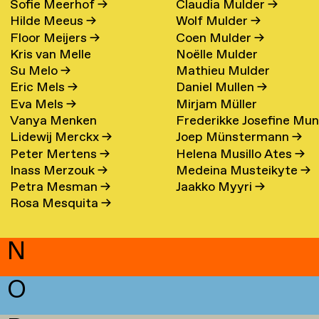
Sofie Meerhof
→
Claudia Mulder
→
Hilde Meeus
→
Wolf Mulder
→
Floor Meijers
→
Coen Mulder
→
Kris van Melle
Noëlle Mulder
Su Melo
→
Mathieu Mulder
Eric Mels
→
Daniel Mullen
→
Eva Mels
→
Mirjam Müller
Vanya Menken
Frederikke Josefine Mu
Lidewij Merckx
→
Joep Münstermann
→
Eefsen
→
Peter Mertens
→
Helena Musillo Ates
→
Inass Merzouk
→
Medeina Musteikyte
→
Petra Mesman
→
Jaakko Myyri
→
Rosa Mesquita
→
N
O