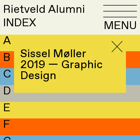
Rietveld Alumni
INDEX
MENU
A
Sissel Møller
B
2019 — Graphic
C
Design
D
E
F