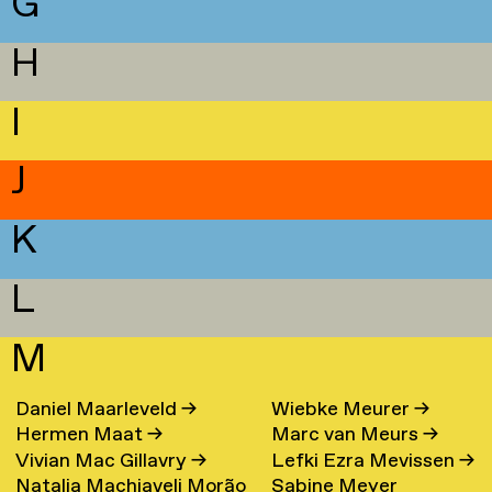
G
H
I
J
K
L
M
Daniel Maarleveld
→
Wiebke Meurer
→
Hermen Maat
→
Marc van Meurs
→
Vivian Mac Gillavry
→
Lefki Ezra Mevissen
→
Natalia Machiaveli Morão
Sabine Meyer