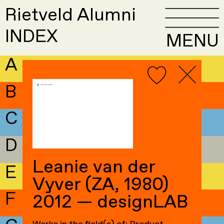
Rietveld Alumni
INDEX
MENU
A
B
C
D
Leanie van der
E
Vyver (ZA, 1980)
F
2012 — designLAB