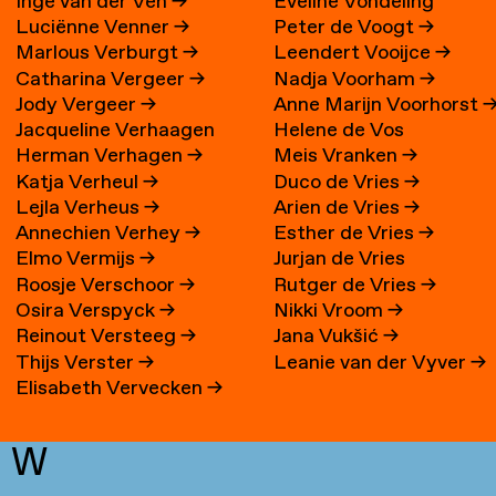
Inge van der Ven
→
Eveline Vondeling
Luciënne Venner
→
Peter de Voogt
→
Marlous Verburgt
→
Leendert Vooijce
→
Catharina Vergeer
→
Nadja Voorham
→
Jody Vergeer
→
Anne Marijn Voorhorst
Jacqueline Verhaagen
Helene de Vos
Herman Verhagen
→
Meis Vranken
→
Katja Verheul
→
Duco de Vries
→
Lejla Verheus
→
Arien de Vries
→
Annechien Verhey
→
Esther de Vries
→
Elmo Vermijs
→
Jurjan de Vries
Roosje Verschoor
→
Rutger de Vries
→
Osira Verspyck
→
Nikki Vroom
→
Reinout Versteeg
→
Jana Vukšić
→
Thijs Verster
→
Leanie van der Vyver
→
Elisabeth Vervecken
→
W