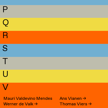
P
Q
R
S
T
U
V
Mauri Valdevino Mendes
Ans Vianen
→
Werner de Valk
→
Thomas Viers
→
→