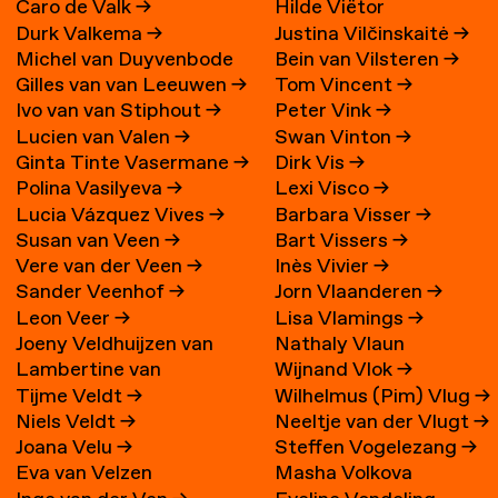
Caro de Valk
→
Hilde Viëtor
Durk Valkema
→
Justina Vilčinskaitė
→
Michel van Duyvenbode
Bein van Vilsteren
→
Gilles van van Leeuwen
→
Tom Vincent
→
Ivo van van Stiphout
→
Peter Vink
→
Lucien van Valen
→
Swan Vinton
→
Ginta Tinte Vasermane
→
Dirk Vis
→
Polina Vasilyeva
→
Lexi Visco
→
Lucia Vázquez Vives
→
Barbara Visser
→
Susan van Veen
→
Bart Vissers
→
Vere van der Veen
→
Inès Vivier
→
Sander Veenhof
→
Jorn Vlaanderen
→
Leon Veer
→
Lisa Vlamings
→
Joeny Veldhuijzen van
Nathaly Vlaun
Lambertine van
Wijnand Vlok
→
Zanten
→
Tijme Veldt
→
Wilhelmus (Pim) Vlug
→
Veldhuizen
→
Niels Veldt
→
Neeltje van der Vlugt
→
Joana Velu
→
Steffen Vogelezang
→
Eva van Velzen
Masha Volkova