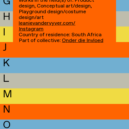
G
Works in the field(s) of: Product
design, Conceptual art/design,
Playground design/costume
H
design/art
leanievandervyver.com/
I
Instagram
Country of residence: South Africa
Part of collective:
Onder die Invloed
J
K
L
M
N
O