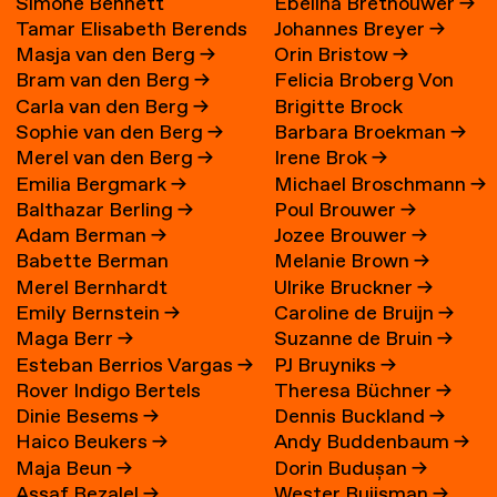
Simone Bennett
Ebelina Brethouwer
→
Tamar Elisabeth Berends
Johannes Breyer
→
Masja van den Berg
→
Orin Bristow
→
→
Bram van den Berg
→
Felicia Broberg Von
Carla van den Berg
→
Brigitte Brock
Zweigbergk
Sophie van den Berg
→
Barbara Broekman
→
Merel van den Berg
→
Irene Brok
→
Emilia Bergmark
→
Michael Broschmann
→
Balthazar Berling
→
Poul Brouwer
→
Adam Berman
→
Jozee Brouwer
→
Babette Berman
Melanie Brown
→
Merel Bernhardt
Ulrike Bruckner
→
Emily Bernstein
→
Caroline de Bruijn
→
Maga Berr
→
Suzanne de Bruin
→
Esteban Berrios Vargas
→
PJ Bruyniks
→
Rover Indigo Bertels
Theresa Büchner
→
Dinie Besems
→
Dennis Buckland
→
Haico Beukers
→
Andy Buddenbaum
→
Maja Beun
→
Dorin Budușan
→
Assaf Bezalel
→
Wester Buijsman
→