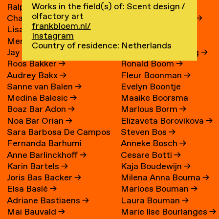
Works in the field(s) of: Scent design /
Ralph Bakker
→
René Boessen
olfactory art
Charlie Bakker
→
Marguerite Bones
→
frankbloem.nl/
Lisa Bakker
→
Wieke Bonnier
→
Instagram
Merel Bakker
→
Leoniek Bontje
→
Country of residence: Netherlands
Jay Bakker
→
Claire van der Boog
→
Roos Bakker
→
Ronald Boom
→
Audrey Bakx
→
Fleur Boonman
→
Sanne van Balen
→
Evelyn Boontje
Medina Balesic
→
Maaike Boorsma
Boaz Bar Adon
→
Marlous Borm
→
Noa Bar Orian
→
Elizaveta Borovikova
→
Sara Barbosa De Campos
Steven Bos
→
Fernanda Barhumi
Anneke Bosch
→
→
Anne Barlinckhoff
→
Cesare Botti
→
Martínez
Karin Bartels
→
Kaja Boudewijn
→
Joris Bas Backer
→
Milena Anna Bouma
→
Elsa Baslé
→
Marloes Bouman
→
Adriane Bastiaens
→
Laura Bouman
→
Mai Bauvald
→
Marie Ilse Bourlanges
→