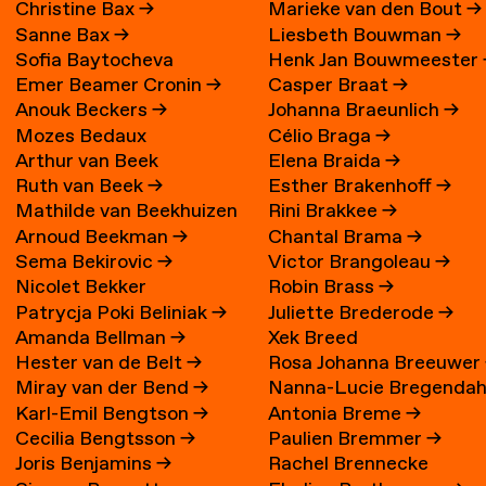
Christine Bax
→
Marieke van den Bout
→
Sanne Bax
→
Liesbeth Bouwman
→
Sofia Baytocheva
Henk Jan Bouwmeester
Emer Beamer Cronin
→
Casper Braat
→
Iordanova
Anouk Beckers
→
Johanna Braeunlich
→
Mozes Bedaux
Célio Braga
→
Arthur van Beek
Elena Braida
→
Ruth van Beek
→
Esther Brakenhoff
→
Mathilde van Beekhuizen
Rini Brakkee
→
Arnoud Beekman
→
Chantal Brama
→
→
Sema Bekirovic
→
Victor Brangoleau
→
Nicolet Bekker
Robin Brass
→
Patrycja Poki Beliniak
→
Juliette Brederode
→
Amanda Bellman
→
Xek Breed
Hester van de Belt
→
Rosa Johanna Breeuwer
Miray van der Bend
→
Nanna-Lucie Bregendah
Karl-Emil Bengtson
→
Antonia Breme
→
Axilgård
→
Cecilia Bengtsson
→
Paulien Bremmer
→
Joris Benjamins
→
Rachel Brennecke