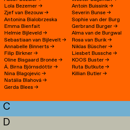
Lola Bezemer
→
Antoin Buissink
→
Zjef van Bezouw
→
Severin Bunse
→
Antonina Bialobrzeska
Sophie van der Burg
Emma Bienfait
Gerbrand Burger
→
Helmie Bijleveld
→
Alma van de Burgwal
Sebastiaan van Bijlevelt
→
Rosa van Burik
→
Annabelle Binnerts
→
Niklas Büscher
→
Filip Birkner
→
Liesbet Bussche
→
Oline Bisgaard Bronée
→
KOOS Buster
→
Á. Birna Björnsdóttir
→
Ruta Butkute
→
Nina Blagojevic
→
Killian Butler
→
Natália Blahová
→
Gerda Blees
→
C
D