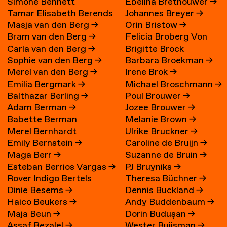
Simone Bennett
Ebelina Brethouwer
→
Tamar Elisabeth Berends
Johannes Breyer
→
Masja van den Berg
→
Orin Bristow
→
→
Bram van den Berg
→
Felicia Broberg Von
Carla van den Berg
→
Brigitte Brock
Zweigbergk
Sophie van den Berg
→
Barbara Broekman
→
Merel van den Berg
→
Irene Brok
→
Emilia Bergmark
→
Michael Broschmann
→
Balthazar Berling
→
Poul Brouwer
→
Adam Berman
→
Jozee Brouwer
→
Babette Berman
Melanie Brown
→
Merel Bernhardt
Ulrike Bruckner
→
Emily Bernstein
→
Caroline de Bruijn
→
Maga Berr
→
Suzanne de Bruin
→
Esteban Berrios Vargas
→
PJ Bruyniks
→
Rover Indigo Bertels
Theresa Büchner
→
Dinie Besems
→
Dennis Buckland
→
Haico Beukers
→
Andy Buddenbaum
→
Maja Beun
→
Dorin Budușan
→
Assaf Bezalel
→
Wester Buijsman
→