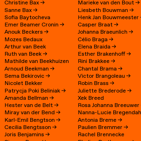
Christine Bax
→
Marieke van den Bout
→
Sanne Bax
→
Liesbeth Bouwman
→
Sofia Baytocheva
Henk Jan Bouwmeester
Emer Beamer Cronin
→
Casper Braat
→
Iordanova
Anouk Beckers
→
Johanna Braeunlich
→
Mozes Bedaux
Célio Braga
→
Arthur van Beek
Elena Braida
→
Ruth van Beek
→
Esther Brakenhoff
→
Mathilde van Beekhuizen
Rini Brakkee
→
Arnoud Beekman
→
Chantal Brama
→
→
Sema Bekirovic
→
Victor Brangoleau
→
Nicolet Bekker
Robin Brass
→
Patrycja Poki Beliniak
→
Juliette Brederode
→
Amanda Bellman
→
Xek Breed
Hester van de Belt
→
Rosa Johanna Breeuwer
Miray van der Bend
→
Nanna-Lucie Bregendah
Karl-Emil Bengtson
→
Antonia Breme
→
Axilgård
→
Cecilia Bengtsson
→
Paulien Bremmer
→
Joris Benjamins
→
Rachel Brennecke