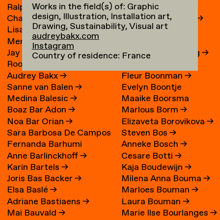
Works in the field(s) of: Graphic
Ralph Bakker
→
René Boessen
design, Illustration, Installation art,
Charlie Bakker
→
Marguerite Bones
→
Drawing, Sustainability, Visual art
Lisa Bakker
→
Wieke Bonnier
→
audreybakx.com
Merel Bakker
→
Leoniek Bontje
→
Instagram
Jay Bakker
→
Claire van der Boog
→
Country of residence: France
Roos Bakker
→
Ronald Boom
→
Audrey Bakx
→
Fleur Boonman
→
Sanne van Balen
→
Evelyn Boontje
Medina Balesic
→
Maaike Boorsma
Boaz Bar Adon
→
Marlous Borm
→
Noa Bar Orian
→
Elizaveta Borovikova
→
Sara Barbosa De Campos
Steven Bos
→
Fernanda Barhumi
Anneke Bosch
→
→
Anne Barlinckhoff
→
Cesare Botti
→
Martínez
Karin Bartels
→
Kaja Boudewijn
→
Joris Bas Backer
→
Milena Anna Bouma
→
Elsa Baslé
→
Marloes Bouman
→
Adriane Bastiaens
→
Laura Bouman
→
Mai Bauvald
→
Marie Ilse Bourlanges
→