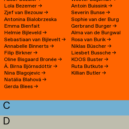
Lola Bezemer
→
Antoin Buissink
→
Zjef van Bezouw
→
Severin Bunse
→
Antonina Bialobrzeska
Sophie van der Burg
Emma Bienfait
Gerbrand Burger
→
Helmie Bijleveld
→
Alma van de Burgwal
Sebastiaan van Bijlevelt
→
Rosa van Burik
→
Annabelle Binnerts
→
Niklas Büscher
→
Filip Birkner
→
Liesbet Bussche
→
Oline Bisgaard Bronée
→
KOOS Buster
→
Á. Birna Björnsdóttir
→
Ruta Butkute
→
Nina Blagojevic
→
Killian Butler
→
Natália Blahová
→
Gerda Blees
→
C
D