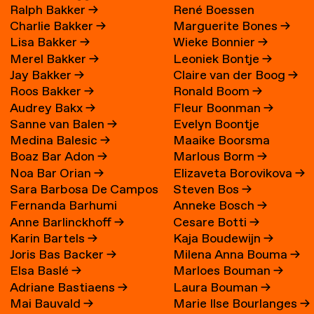
Ralph Bakker
→
René Boessen
Charlie Bakker
→
Marguerite Bones
→
Lisa Bakker
→
Wieke Bonnier
→
Merel Bakker
→
Leoniek Bontje
→
Jay Bakker
→
Claire van der Boog
→
Roos Bakker
→
Ronald Boom
→
Audrey Bakx
→
Fleur Boonman
→
Sanne van Balen
→
Evelyn Boontje
Medina Balesic
→
Maaike Boorsma
Boaz Bar Adon
→
Marlous Borm
→
Noa Bar Orian
→
Elizaveta Borovikova
→
Sara Barbosa De Campos
Steven Bos
→
Fernanda Barhumi
Anneke Bosch
→
→
Anne Barlinckhoff
→
Cesare Botti
→
Martínez
Karin Bartels
→
Kaja Boudewijn
→
Joris Bas Backer
→
Milena Anna Bouma
→
Elsa Baslé
→
Marloes Bouman
→
Adriane Bastiaens
→
Laura Bouman
→
Mai Bauvald
→
Marie Ilse Bourlanges
→