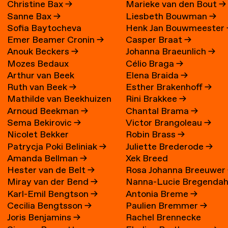
Christine Bax
→
Marieke van den Bout
→
Sanne Bax
→
Liesbeth Bouwman
→
Sofia Baytocheva
Henk Jan Bouwmeester
Emer Beamer Cronin
→
Casper Braat
→
Iordanova
Anouk Beckers
→
Johanna Braeunlich
→
Mozes Bedaux
Célio Braga
→
Arthur van Beek
Elena Braida
→
Ruth van Beek
→
Esther Brakenhoff
→
Mathilde van Beekhuizen
Rini Brakkee
→
Arnoud Beekman
→
Chantal Brama
→
→
Sema Bekirovic
→
Victor Brangoleau
→
Nicolet Bekker
Robin Brass
→
Patrycja Poki Beliniak
→
Juliette Brederode
→
Amanda Bellman
→
Xek Breed
Hester van de Belt
→
Rosa Johanna Breeuwer
Miray van der Bend
→
Nanna-Lucie Bregendah
Karl-Emil Bengtson
→
Antonia Breme
→
Axilgård
→
Cecilia Bengtsson
→
Paulien Bremmer
→
Joris Benjamins
→
Rachel Brennecke