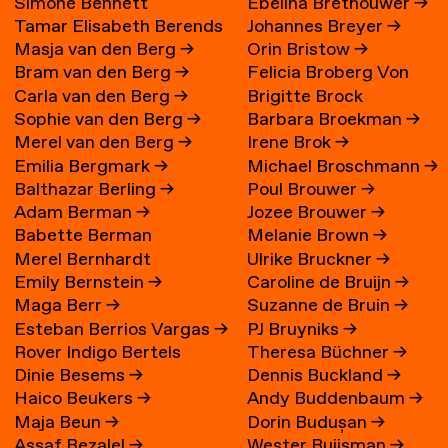
Simone Bennett
Ebelina Brethouwer
→
Tamar Elisabeth Berends
Johannes Breyer
→
Masja van den Berg
→
Orin Bristow
→
→
Bram van den Berg
→
Felicia Broberg Von
Carla van den Berg
→
Brigitte Brock
Zweigbergk
Sophie van den Berg
→
Barbara Broekman
→
Merel van den Berg
→
Irene Brok
→
Emilia Bergmark
→
Michael Broschmann
→
Balthazar Berling
→
Poul Brouwer
→
Adam Berman
→
Jozee Brouwer
→
Babette Berman
Melanie Brown
→
Merel Bernhardt
Ulrike Bruckner
→
Emily Bernstein
→
Caroline de Bruijn
→
Maga Berr
→
Suzanne de Bruin
→
Esteban Berrios Vargas
→
PJ Bruyniks
→
Rover Indigo Bertels
Theresa Büchner
→
Dinie Besems
→
Dennis Buckland
→
Haico Beukers
→
Andy Buddenbaum
→
Maja Beun
→
Dorin Budușan
→
Assaf Bezalel
→
Wester Buijsman
→