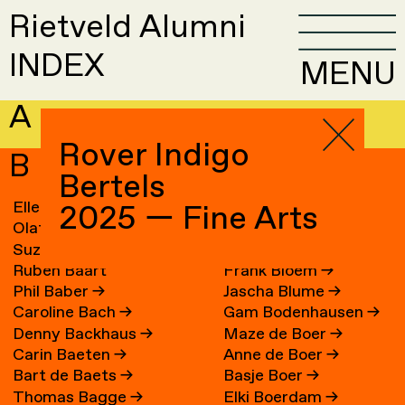
Rietveld Alumni
INDEX
MENU
A
Rover Indigo
B
Bertels
Elle van Baaren
→
Sandra Blichert
→
2025 — Fine Arts
Olaf Baars
→
Ossip Blits
→
Suzanne van Baarsen
→
Ravi Blits
→
Ruben Baart
Frank Bloem
→
Phil Baber
→
Jascha Blume
→
Caroline Bach
→
Gam Bodenhausen
→
Denny Backhaus
→
Maze de Boer
→
Carin Baeten
→
Anne de Boer
→
Bart de Baets
→
Basje Boer
→
Thomas Bagge
→
Elki Boerdam
→