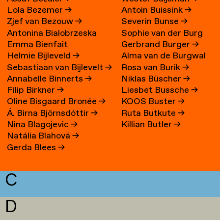
Lola Bezemer
→
Antoin Buissink
→
Zjef van Bezouw
→
Severin Bunse
→
Antonina Bialobrzeska
Sophie van der Burg
Emma Bienfait
Gerbrand Burger
→
Helmie Bijleveld
→
Alma van de Burgwal
Sebastiaan van Bijlevelt
→
Rosa van Burik
→
Annabelle Binnerts
→
Niklas Büscher
→
Filip Birkner
→
Liesbet Bussche
→
Oline Bisgaard Bronée
→
KOOS Buster
→
Á. Birna Björnsdóttir
→
Ruta Butkute
→
Nina Blagojevic
→
Killian Butler
→
Natália Blahová
→
Gerda Blees
→
C
D