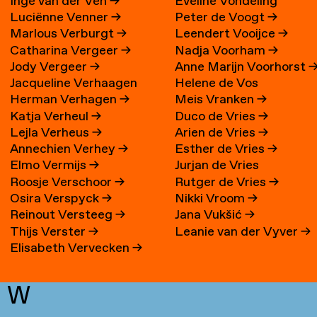
Inge van der Ven
→
Eveline Vondeling
Luciënne Venner
→
Peter de Voogt
→
Marlous Verburgt
→
Leendert Vooijce
→
Catharina Vergeer
→
Nadja Voorham
→
Jody Vergeer
→
Anne Marijn Voorhorst
Jacqueline Verhaagen
Helene de Vos
Herman Verhagen
→
Meis Vranken
→
Katja Verheul
→
Duco de Vries
→
Lejla Verheus
→
Arien de Vries
→
Annechien Verhey
→
Esther de Vries
→
Elmo Vermijs
→
Jurjan de Vries
Roosje Verschoor
→
Rutger de Vries
→
Osira Verspyck
→
Nikki Vroom
→
Reinout Versteeg
→
Jana Vukšić
→
Thijs Verster
→
Leanie van der Vyver
→
Elisabeth Vervecken
→
W