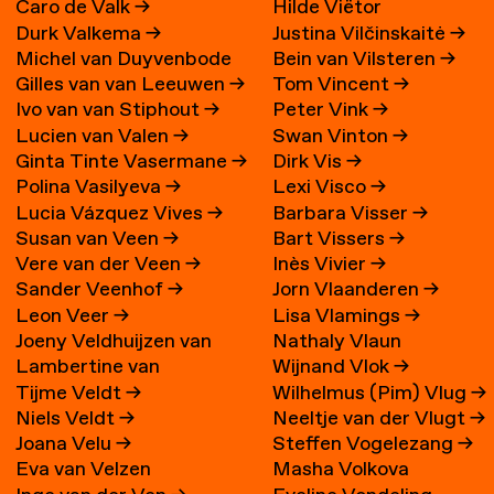
Caro de Valk
→
Hilde Viëtor
Durk Valkema
→
Justina Vilčinskaitė
→
Michel van Duyvenbode
Bein van Vilsteren
→
Gilles van van Leeuwen
→
Tom Vincent
→
Ivo van van Stiphout
→
Peter Vink
→
Lucien van Valen
→
Swan Vinton
→
Ginta Tinte Vasermane
→
Dirk Vis
→
Polina Vasilyeva
→
Lexi Visco
→
Lucia Vázquez Vives
→
Barbara Visser
→
Susan van Veen
→
Bart Vissers
→
Vere van der Veen
→
Inès Vivier
→
Sander Veenhof
→
Jorn Vlaanderen
→
Leon Veer
→
Lisa Vlamings
→
Joeny Veldhuijzen van
Nathaly Vlaun
Lambertine van
Wijnand Vlok
→
Zanten
→
Tijme Veldt
→
Wilhelmus (Pim) Vlug
→
Veldhuizen
→
Niels Veldt
→
Neeltje van der Vlugt
→
Joana Velu
→
Steffen Vogelezang
→
Eva van Velzen
Masha Volkova