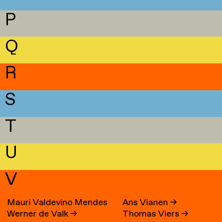
P
Q
R
S
T
U
V
Mauri Valdevino Mendes
Ans Vianen
→
Werner de Valk
→
Thomas Viers
→
→