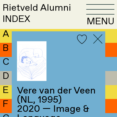
Rietveld Alumni
INDEX
MENU
A
B
C
D
E
Vere van der Veen
(NL, 1995)
F
2020 — Image &