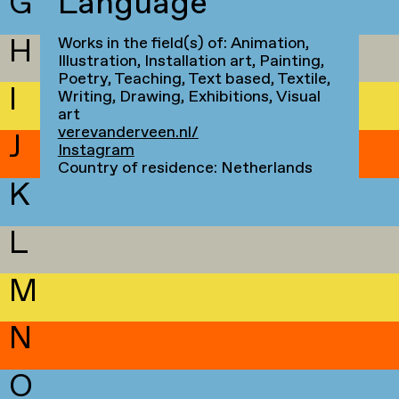
G
Language
H
Works in the field(s) of: Animation,
Illustration, Installation art, Painting,
Poetry, Teaching, Text based, Textile,
I
Writing, Drawing, Exhibitions, Visual
art
verevanderveen.nl/
J
Instagram
Country of residence: Netherlands
K
L
M
N
O