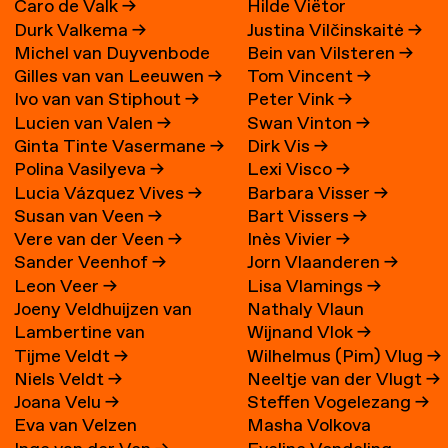
Caro de Valk
→
Hilde Viëtor
Durk Valkema
→
Justina Vilčinskaitė
→
Michel van Duyvenbode
Bein van Vilsteren
→
Gilles van van Leeuwen
→
Tom Vincent
→
Ivo van van Stiphout
→
Peter Vink
→
Lucien van Valen
→
Swan Vinton
→
Ginta Tinte Vasermane
→
Dirk Vis
→
Polina Vasilyeva
→
Lexi Visco
→
Lucia Vázquez Vives
→
Barbara Visser
→
Susan van Veen
→
Bart Vissers
→
Vere van der Veen
→
Inès Vivier
→
Sander Veenhof
→
Jorn Vlaanderen
→
Leon Veer
→
Lisa Vlamings
→
Joeny Veldhuijzen van
Nathaly Vlaun
Lambertine van
Wijnand Vlok
→
Zanten
→
Tijme Veldt
→
Wilhelmus (Pim) Vlug
→
Veldhuizen
→
Niels Veldt
→
Neeltje van der Vlugt
→
Joana Velu
→
Steffen Vogelezang
→
Eva van Velzen
Masha Volkova