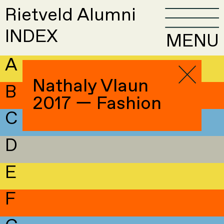
Rietveld Alumni
INDEX
MENU
A
Nathaly Vlaun
B
2017 — Fashion
C
D
E
F