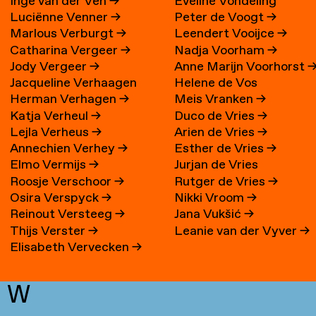
Inge van der Ven
→
Eveline Vondeling
Luciënne Venner
→
Peter de Voogt
→
Marlous Verburgt
→
Leendert Vooijce
→
Catharina Vergeer
→
Nadja Voorham
→
Jody Vergeer
→
Anne Marijn Voorhorst
Jacqueline Verhaagen
Helene de Vos
Herman Verhagen
→
Meis Vranken
→
Katja Verheul
→
Duco de Vries
→
Lejla Verheus
→
Arien de Vries
→
Annechien Verhey
→
Esther de Vries
→
Elmo Vermijs
→
Jurjan de Vries
Roosje Verschoor
→
Rutger de Vries
→
Osira Verspyck
→
Nikki Vroom
→
Reinout Versteeg
→
Jana Vukšić
→
Thijs Verster
→
Leanie van der Vyver
→
Elisabeth Vervecken
→
W