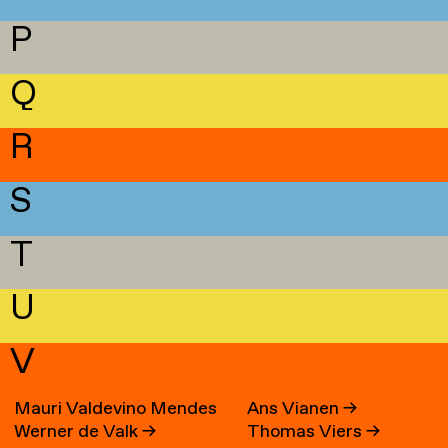
P
Q
R
S
T
U
V
Mauri Valdevino Mendes
Ans Vianen
→
Werner de Valk
→
Thomas Viers
→
→