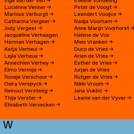
Inge van der Ven
→
Eveline Vondeling
Luciënne Venner
→
Peter de Voogt
→
Marlous Verburgt
→
Leendert Vooijce
→
Catharina Vergeer
→
Nadja Voorham
→
Jody Vergeer
→
Anne Marijn Voorhorst
Jacqueline Verhaagen
Helene de Vos
Herman Verhagen
→
Meis Vranken
→
Katja Verheul
→
Duco de Vries
→
Lejla Verheus
→
Arien de Vries
→
Annechien Verhey
→
Esther de Vries
→
Elmo Vermijs
→
Jurjan de Vries
Roosje Verschoor
→
Rutger de Vries
→
Osira Verspyck
→
Nikki Vroom
→
Reinout Versteeg
→
Jana Vukšić
→
Thijs Verster
→
Leanie van der Vyver
→
Elisabeth Vervecken
→
W