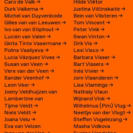
Caro de Valk
→
Hilde Viëtor
Durk Valkema
→
Justina Vilčinskaitė
→
Michel van Duyvenbode
Bein van Vilsteren
→
Gilles van van Leeuwen
→
Tom Vincent
→
Ivo van van Stiphout
→
Peter Vink
→
Lucien van Valen
→
Swan Vinton
→
Ginta Tinte Vasermane
→
Dirk Vis
→
Polina Vasilyeva
→
Lexi Visco
→
Lucia Vázquez Vives
→
Barbara Visser
→
Susan van Veen
→
Bart Vissers
→
Vere van der Veen
→
Inès Vivier
→
Sander Veenhof
→
Jorn Vlaanderen
→
Leon Veer
→
Lisa Vlamings
→
Joeny Veldhuijzen van
Nathaly Vlaun
Lambertine van
Wijnand Vlok
→
Zanten
→
Tijme Veldt
→
Wilhelmus (Pim) Vlug
→
Veldhuizen
→
Niels Veldt
→
Neeltje van der Vlugt
→
Joana Velu
→
Steffen Vogelezang
→
Eva van Velzen
Masha Volkova