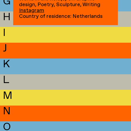
G
design, Poetry, Sculpture, Writing
Instagram
H
Country of residence: Netherlands
I
J
K
L
M
N
O