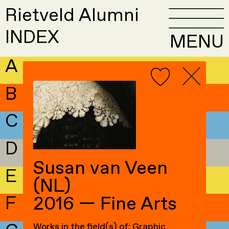
Rietveld Alumni
INDEX
MENU
A
B
C
D
Susan van Veen
E
(NL)
F
2016 — Fine Arts
Works in the field(s) of: Graphic