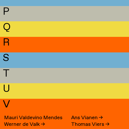
P
Q
R
S
T
U
V
Mauri Valdevino Mendes
Ans Vianen
→
Werner de Valk
→
Thomas Viers
→
→