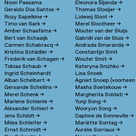
Noon Passama
Eleonora Šljanda
→
Geraldo Dos Santos
→
Thomas Slooijer
→
Sanpatchayapong
→
Rozy Sapelkine
→
Lidewij Sloot
→
Timo van Sark
→
Merel Slootheer
→
Amber Schaafsma
→
Wouter van der Sluijs
Bert van Schaaijk
Gabriël van de Sluis
→
Carmen Schabracq
→
Andrada Smaranda
→
Kristina Schädler
→
Constantijn Smit
Frederik van Schagen
→
Wouter Smit
→
Tobias Schaub
→
Kateryna Snizhko
→
Ingrid Scheinhardt
Lisa Snoek
Alban Schelbert
→
Agniet Snoep (voorheen
Gersande Schellinx
→
Masha Soetekouw
→
Meijerman)
→
Merel Schenk
→
Margherita Soldati
→
Marlene Schienle
→
Yunji Song
→
Alexander Schierl
→
Wooryun Song
→
Jens Schildt
→
Daphne de Sonneville
→
Miles Schleifer
→
Mariëtte Sontag
→
Ernst Schmidt
→
Aurelie Sorriaux
→