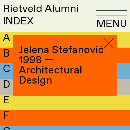
Rietveld Alumni
INDEX
MENU
A
Jelena Stefanović
B
1998 —
C
Architectural
Design
D
E
F