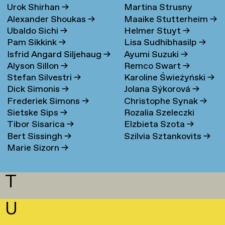
Urok Shirhan
→
Martina Strusny
Bergen
→
Alexander Shoukas
→
Maaike Stutterheim
→
Ubaldo Sichi
→
Helmer Stuyt
→
Pam Sikkink
→
Lisa Sudhibhasilp
→
Isfrid Angard Siljehaug
→
Ayumi Suzuki
→
Alyson Sillon
→
Remco Swart
→
Stefan Silvestri
→
Karoline Świeżyński
→
Dick Simonis
→
Jolana Sýkorová
→
Frederiek Simons
→
Christophe Synak
→
Sietske Sips
→
Rozalia Szeleczki
Tibor Sisarica
→
Elzbieta Szota
→
Bert Sissingh
→
Szilvia Sztankovits
→
Marie Sizorn
→
T
U