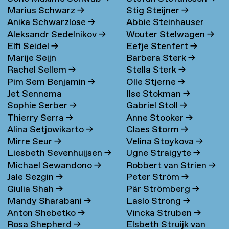
Marius Schwarz
→
Stig Steijner
→
Anika Schwarzlose
→
Abbie Steinhauser
Aleksandr Sedelnikov
→
Wouter Stelwagen
→
Elfi Seidel
→
Eefje Stenfert
→
Marije Seijn
Barbera Sterk
→
Rachel Sellem
→
Stella Sterk
→
Pim Sem Benjamin
→
Olle Stjerne
→
Jet Sennema
Ilse Stokman
→
Sophie Serber
→
Gabriel Stoll
→
Thierry Serra
→
Anne Stooker
→
Alina Setjowikarto
→
Claes Storm
→
Mirre Seur
→
Velina Stoykova
→
Liesbeth Sevenhuijsen
→
Ugne Straigyte
→
Michael Sewandono
→
Robbert van Strien
→
Jale Sezgin
→
Peter Ström
→
Giulia Shah
→
Pär Strömberg
→
Mandy Sharabani
→
Laslo Strong
→
Anton Shebetko
→
Vincka Struben
→
Rosa Shepherd
→
Elsbeth Struijk van