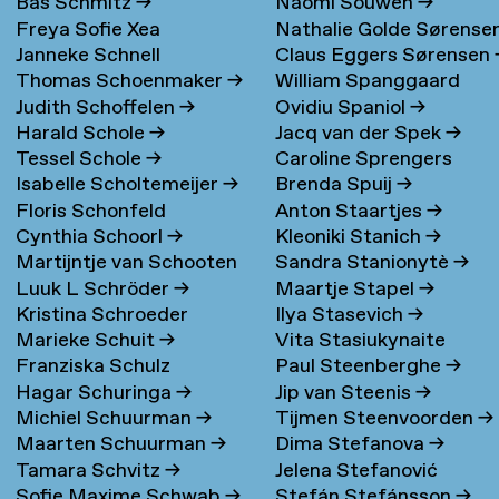
Bas Schmitz
→
Naomi Souwen
→
Freya Sofie Xea
Nathalie Golde Sørense
Janneke Schnell
Claus Eggers Sørensen
Schneevoigt
→
→
Thomas Schoenmaker
→
William Spanggaard
Judith Schoffelen
→
Ovidiu Spaniol
→
Nielsen
→
Harald Schole
→
Jacq van der Spek
→
Tessel Schole
→
Caroline Sprengers
Isabelle Scholtemeijer
→
Brenda Spuij
→
Floris Schonfeld
Anton Staartjes
→
Cynthia Schoorl
→
Kleoniki Stanich
→
Martijntje van Schooten
Sandra Stanionytè
→
Luuk L Schröder
→
Maartje Stapel
→
→
Kristina Schroeder
Ilya Stasevich
→
Marieke Schuit
→
Vita Stasiukynaite
Franziska Schulz
Paul Steenberghe
→
Hagar Schuringa
→
Jip van Steenis
→
Michiel Schuurman
→
Tijmen Steenvoorden
→
Maarten Schuurman
→
Dima Stefanova
→
Tamara Schvitz
→
Jelena Stefanović
Sofie Maxime Schwab
→
Stefán Stefánsson
→