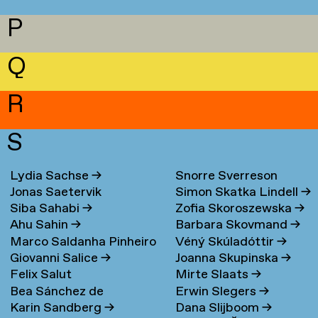
P
Q
R
S
Lydia Sachse
→
Snorre Sverreson
Jonas Saetervik
Simon Skatka Lindell
→
Skarveland Petlund
→
Siba Sahabi
→
Zofia Skoroszewska
→
Ahu Sahin
→
Barbara Skovmand
→
Marco Saldanha Pinheiro
Véný Skúladóttir
→
Giovanni Salice
→
Joanna Skupinska
→
→
Felix Salut
Mirte Slaats
→
Bea Sánchez de
Erwin Slegers
→
Karin Sandberg
→
Dana Slijboom
→
Lamadrid Bayón
→