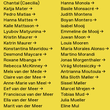
Chantal (Caecilia)
Hanna Monola
→
Katja Mater
→
Basile Monsacré
→
Maschke (Hattink)
→
Pedro Matias
→
Judith Montens
Hanna Mattes
→
Boyan Montero
→
Kalle Mattsson
→
Isabel Mooij
Lyubov Matyunina
→
Emmeline de Mooij
→
Kristin Maurer
→
Juwan Moon
→
Katrin Maurer
→
Louis Mooren
Konstantina Mavridou
→
María Morales Alonso
→
Desmond Maycare
→
Martino Morandi
Roxane Mbanga
→
Jonas Morgenthaler
→
Rebecca McKinney
→
Virág Motesiczky
→
Mels van der Mede
→
Antrianna Moutoula
→
Claire van der Mee
→
Mia Sloth Møller
→
Anne-Marie van Meel
→
Sissel Møller
Eef van der Meer
→
Marcel Mrejen
→
Franciscus van der Meer
Tobias Mud
→
Ella van der Meer
Julia Mueller
→
Marit van der Meer
Eline Mul