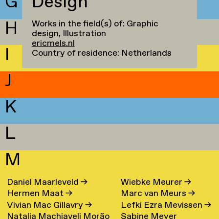
G
Design
H
Works in the field(s) of: Graphic
design, Illustration
ericmels.nl
I
Country of residence: Netherlands
J
K
L
M
Daniel Maarleveld
→
Wiebke Meurer
→
Hermen Maat
→
Marc van Meurs
→
Vivian Mac Gillavry
→
Lefki Ezra Mevissen
→
Natalia Machiaveli Morão
Sabine Meyer