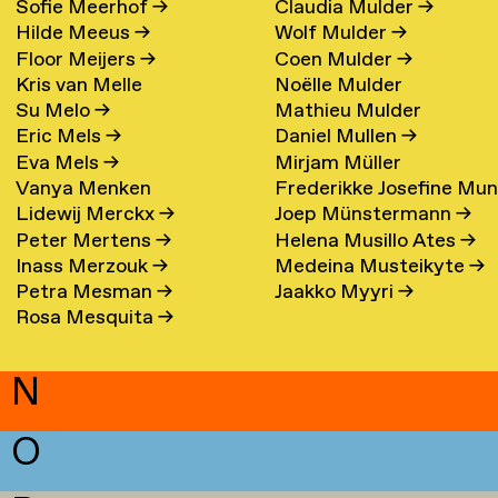
Sofie Meerhof
→
Claudia Mulder
→
Hilde Meeus
→
Wolf Mulder
→
Floor Meijers
→
Coen Mulder
→
Kris van Melle
Noëlle Mulder
Su Melo
→
Mathieu Mulder
Eric Mels
→
Daniel Mullen
→
Eva Mels
→
Mirjam Müller
Vanya Menken
Frederikke Josefine Mu
Lidewij Merckx
→
Joep Münstermann
→
Eefsen
→
Peter Mertens
→
Helena Musillo Ates
→
Inass Merzouk
→
Medeina Musteikyte
→
Petra Mesman
→
Jaakko Myyri
→
Rosa Mesquita
→
N
O