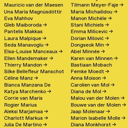
Mauricio van der Maesen
Tilmann Meyer-Faje
→
de Oliveira
→
Una María Magnúsdóttir
Maria Michailidou
→
de Sombreff
→
Eva Mahhov
Manon Michèle
→
→
Gleb Maiboroda
→
Stani Michiels
→
Pantelis Makkas
Emma Milicevic
→
Laura Malpique
→
Dorian Milović
→
Seda Manavoglu
→
Dongseok Min
→
Elsa-Louise Manceaux
→
Abel Minnée
→
Ellen Mandemaker
→
Karen van Minnen
→
Thierry Mandon
→
Bastiaan Mobach
Silke Bellefleur Manschot
Femke Moedt
→
Céline Manz
→
Anna Moison
→
→
Bianca Manzana De
Carolien van Mol
→
Katya Marchenko
→
Diana de Mol
→
Agustin
→
Corrie van Maris
Malou van der Molen
→
Rogier Marius
Bouwe van der Molen
→
Aleksi Marjamaa
→
Jaap Molenaar
→
Charlott Markus
→
Marion Isabelle Molle
→
Julia De Martino
→
Diana Monkhorst
→