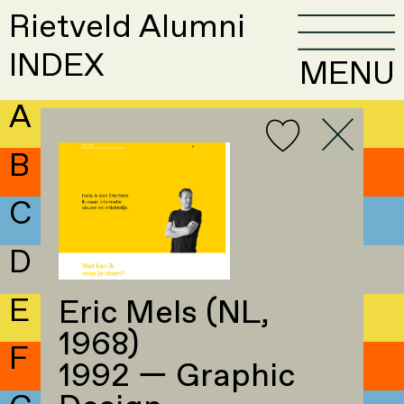
Rietveld Alumni
INDEX
MENU
A
B
C
D
E
Eric Mels (NL,
1968)
F
1992 — Graphic