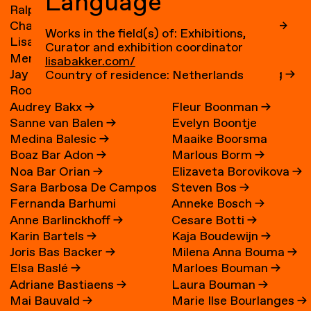
Language
Ralph Bakker
→
René Boessen
Charlie Bakker
→
Marguerite Bones
→
Works in the field(s) of: Exhibitions,
Lisa Bakker
→
Wieke Bonnier
→
Curator and exhibition coordinator
Merel Bakker
→
Leoniek Bontje
→
lisabakker.com/
Jay Bakker
→
Claire van der Boog
→
Country of residence: Netherlands
Roos Bakker
→
Ronald Boom
→
Audrey Bakx
→
Fleur Boonman
→
Sanne van Balen
→
Evelyn Boontje
Medina Balesic
→
Maaike Boorsma
Boaz Bar Adon
→
Marlous Borm
→
Noa Bar Orian
→
Elizaveta Borovikova
→
Sara Barbosa De Campos
Steven Bos
→
Fernanda Barhumi
Anneke Bosch
→
→
Anne Barlinckhoff
→
Cesare Botti
→
Martínez
Karin Bartels
→
Kaja Boudewijn
→
Joris Bas Backer
→
Milena Anna Bouma
→
Elsa Baslé
→
Marloes Bouman
→
Adriane Bastiaens
→
Laura Bouman
→
Mai Bauvald
→
Marie Ilse Bourlanges
→