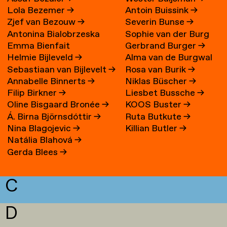
Lola Bezemer
→
Antoin Buissink
→
Zjef van Bezouw
→
Severin Bunse
→
Antonina Bialobrzeska
Sophie van der Burg
Emma Bienfait
Gerbrand Burger
→
Helmie Bijleveld
→
Alma van de Burgwal
Sebastiaan van Bijlevelt
→
Rosa van Burik
→
Annabelle Binnerts
→
Niklas Büscher
→
Filip Birkner
→
Liesbet Bussche
→
Oline Bisgaard Bronée
→
KOOS Buster
→
Á. Birna Björnsdóttir
→
Ruta Butkute
→
Nina Blagojevic
→
Killian Butler
→
Natália Blahová
→
Gerda Blees
→
C
D