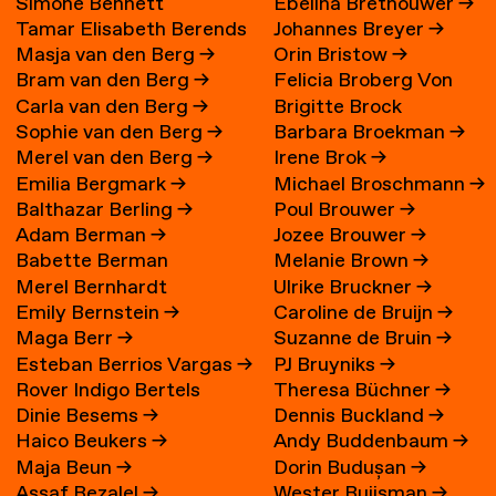
Simone Bennett
Ebelina Brethouwer
→
Tamar Elisabeth Berends
Johannes Breyer
→
Masja van den Berg
→
Orin Bristow
→
→
Bram van den Berg
→
Felicia Broberg Von
Carla van den Berg
→
Brigitte Brock
Zweigbergk
Sophie van den Berg
→
Barbara Broekman
→
Merel van den Berg
→
Irene Brok
→
Emilia Bergmark
→
Michael Broschmann
→
Balthazar Berling
→
Poul Brouwer
→
Adam Berman
→
Jozee Brouwer
→
Babette Berman
Melanie Brown
→
Merel Bernhardt
Ulrike Bruckner
→
Emily Bernstein
→
Caroline de Bruijn
→
Maga Berr
→
Suzanne de Bruin
→
Esteban Berrios Vargas
→
PJ Bruyniks
→
Rover Indigo Bertels
Theresa Büchner
→
Dinie Besems
→
Dennis Buckland
→
Haico Beukers
→
Andy Buddenbaum
→
Maja Beun
→
Dorin Budușan
→
Assaf Bezalel
→
Wester Buijsman
→