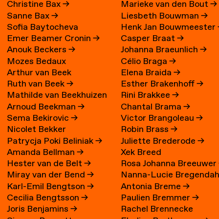
Christine Bax
→
Marieke van den Bout
→
Sanne Bax
→
Liesbeth Bouwman
→
Sofia Baytocheva
Henk Jan Bouwmeester
Emer Beamer Cronin
→
Casper Braat
→
Iordanova
Anouk Beckers
→
Johanna Braeunlich
→
Mozes Bedaux
Célio Braga
→
Arthur van Beek
Elena Braida
→
Ruth van Beek
→
Esther Brakenhoff
→
Mathilde van Beekhuizen
Rini Brakkee
→
Arnoud Beekman
→
Chantal Brama
→
→
Sema Bekirovic
→
Victor Brangoleau
→
Nicolet Bekker
Robin Brass
→
Patrycja Poki Beliniak
→
Juliette Brederode
→
Amanda Bellman
→
Xek Breed
Hester van de Belt
→
Rosa Johanna Breeuwer
Miray van der Bend
→
Nanna-Lucie Bregendah
Karl-Emil Bengtson
→
Antonia Breme
→
Axilgård
→
Cecilia Bengtsson
→
Paulien Bremmer
→
Joris Benjamins
→
Rachel Brennecke