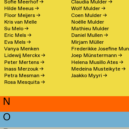
Sofie Meerhof
→
Claudia Mulder
→
Hilde Meeus
→
Wolf Mulder
→
Floor Meijers
→
Coen Mulder
→
Kris van Melle
Noëlle Mulder
Su Melo
→
Mathieu Mulder
Eric Mels
→
Daniel Mullen
→
Eva Mels
→
Mirjam Müller
Vanya Menken
Frederikke Josefine Mu
Lidewij Merckx
→
Joep Münstermann
→
Eefsen
→
Peter Mertens
→
Helena Musillo Ates
→
Inass Merzouk
→
Medeina Musteikyte
→
Petra Mesman
→
Jaakko Myyri
→
Rosa Mesquita
→
N
O