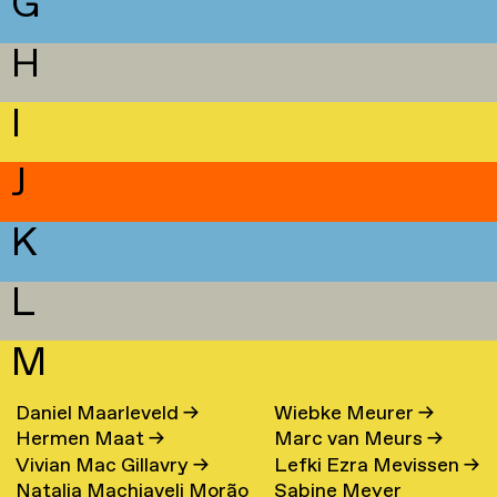
G
H
I
J
K
L
M
Daniel Maarleveld
→
Wiebke Meurer
→
Hermen Maat
→
Marc van Meurs
→
Vivian Mac Gillavry
→
Lefki Ezra Mevissen
→
Natalia Machiaveli Morão
Sabine Meyer