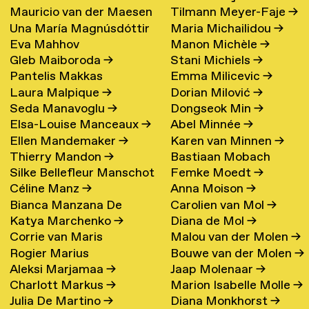
Mauricio van der Maesen
Tilmann Meyer-Faje
→
de Oliveira
→
Una María Magnúsdóttir
Maria Michailidou
→
de Sombreff
→
Eva Mahhov
Manon Michèle
→
→
Gleb Maiboroda
→
Stani Michiels
→
Pantelis Makkas
Emma Milicevic
→
Laura Malpique
→
Dorian Milović
→
Seda Manavoglu
→
Dongseok Min
→
Elsa-Louise Manceaux
→
Abel Minnée
→
Ellen Mandemaker
→
Karen van Minnen
→
Thierry Mandon
→
Bastiaan Mobach
Silke Bellefleur Manschot
Femke Moedt
→
Céline Manz
→
Anna Moison
→
→
Bianca Manzana De
Carolien van Mol
→
Katya Marchenko
→
Diana de Mol
→
Agustin
→
Corrie van Maris
Malou van der Molen
→
Rogier Marius
Bouwe van der Molen
→
Aleksi Marjamaa
→
Jaap Molenaar
→
Charlott Markus
→
Marion Isabelle Molle
→
Julia De Martino
→
Diana Monkhorst
→