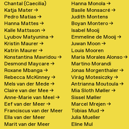
Chantal (Caecilia)
Hanna Monola
→
Katja Mater
→
Basile Monsacré
→
Maschke (Hattink)
→
Pedro Matias
→
Judith Montens
Hanna Mattes
→
Boyan Montero
→
Kalle Mattsson
→
Isabel Mooij
Lyubov Matyunina
→
Emmeline de Mooij
→
Kristin Maurer
→
Juwan Moon
→
Katrin Maurer
→
Louis Mooren
Konstantina Mavridou
→
María Morales Alonso
→
Desmond Maycare
→
Martino Morandi
Roxane Mbanga
→
Jonas Morgenthaler
→
Rebecca McKinney
→
Virág Motesiczky
→
Mels van der Mede
→
Antrianna Moutoula
→
Claire van der Mee
→
Mia Sloth Møller
→
Anne-Marie van Meel
→
Sissel Møller
Eef van der Meer
→
Marcel Mrejen
→
Franciscus van der Meer
Tobias Mud
→
Ella van der Meer
Julia Mueller
→
Marit van der Meer
Eline Mul