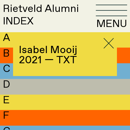
Rietveld Alumni
INDEX
MENU
A
Isabel Mooij
B
2021 — TXT
C
D
E
F