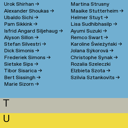
Urok Shirhan
→
Martina Strusny
Bergen
→
Alexander Shoukas
→
Maaike Stutterheim
→
Ubaldo Sichi
→
Helmer Stuyt
→
Pam Sikkink
→
Lisa Sudhibhasilp
→
Isfrid Angard Siljehaug
→
Ayumi Suzuki
→
Alyson Sillon
→
Remco Swart
→
Stefan Silvestri
→
Karoline Świeżyński
→
Dick Simonis
→
Jolana Sýkorová
→
Frederiek Simons
→
Christophe Synak
→
Sietske Sips
→
Rozalia Szeleczki
Tibor Sisarica
→
Elzbieta Szota
→
Bert Sissingh
→
Szilvia Sztankovits
→
Marie Sizorn
→
T
U