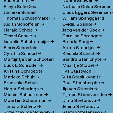
Bas Schmitz
→
Naomi Souwen
→
Freya Sofie Xea
Nathalie Golde Sørense
Janneke Schnell
Claus Eggers Sørensen
Schneevoigt
→
→
Thomas Schoenmaker
→
William Spanggaard
Judith Schoffelen
→
Ovidiu Spaniol
→
Nielsen
→
Harald Schole
→
Jacq van der Spek
→
Tessel Schole
→
Caroline Sprengers
Isabelle Scholtemeijer
→
Brenda Spuij
→
Floris Schonfeld
Anton Staartjes
→
Cynthia Schoorl
→
Kleoniki Stanich
→
Martijntje van Schooten
Sandra Stanionytè
→
Luuk L Schröder
→
Maartje Stapel
→
→
Kristina Schroeder
Ilya Stasevich
→
Marieke Schuit
→
Vita Stasiukynaite
Franziska Schulz
Paul Steenberghe
→
Hagar Schuringa
→
Jip van Steenis
→
Michiel Schuurman
→
Tijmen Steenvoorden
→
Maarten Schuurman
→
Dima Stefanova
→
Tamara Schvitz
→
Jelena Stefanović
Sofie Maxime Schwab
→
Stefán Stefánsson
→