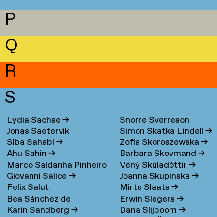
P
Q
R
S
Lydia Sachse
→
Snorre Sverreson
Jonas Saetervik
Simon Skatka Lindell
→
Skarveland Petlund
→
Siba Sahabi
→
Zofia Skoroszewska
→
Ahu Sahin
→
Barbara Skovmand
→
Marco Saldanha Pinheiro
Véný Skúladóttir
→
Giovanni Salice
→
Joanna Skupinska
→
→
Felix Salut
Mirte Slaats
→
Bea Sánchez de
Erwin Slegers
→
Karin Sandberg
→
Dana Slijboom
→
Lamadrid Bayón
→