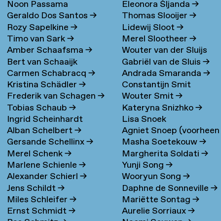
Noon Passama
Eleonora Šljanda
→
Geraldo Dos Santos
→
Thomas Slooijer
→
Sanpatchayapong
→
Rozy Sapelkine
→
Lidewij Sloot
→
Timo van Sark
→
Merel Slootheer
→
Amber Schaafsma
→
Wouter van der Sluijs
Bert van Schaaijk
Gabriël van de Sluis
→
Carmen Schabracq
→
Andrada Smaranda
→
Kristina Schädler
→
Constantijn Smit
Frederik van Schagen
→
Wouter Smit
→
Tobias Schaub
→
Kateryna Snizhko
→
Ingrid Scheinhardt
Lisa Snoek
Alban Schelbert
→
Agniet Snoep (voorheen
Gersande Schellinx
→
Masha Soetekouw
→
Meijerman)
→
Merel Schenk
→
Margherita Soldati
→
Marlene Schienle
→
Yunji Song
→
Alexander Schierl
→
Wooryun Song
→
Jens Schildt
→
Daphne de Sonneville
→
Miles Schleifer
→
Mariëtte Sontag
→
Ernst Schmidt
→
Aurelie Sorriaux
→