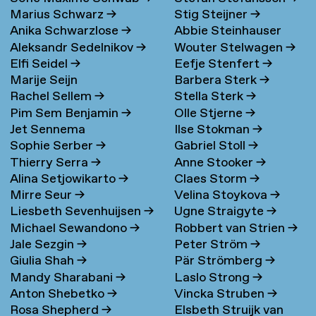
Marius Schwarz
→
Stig Steijner
→
Anika Schwarzlose
→
Abbie Steinhauser
Aleksandr Sedelnikov
→
Wouter Stelwagen
→
Elfi Seidel
→
Eefje Stenfert
→
Marije Seijn
Barbera Sterk
→
Rachel Sellem
→
Stella Sterk
→
Pim Sem Benjamin
→
Olle Stjerne
→
Jet Sennema
Ilse Stokman
→
Sophie Serber
→
Gabriel Stoll
→
Thierry Serra
→
Anne Stooker
→
Alina Setjowikarto
→
Claes Storm
→
Mirre Seur
→
Velina Stoykova
→
Liesbeth Sevenhuijsen
→
Ugne Straigyte
→
Michael Sewandono
→
Robbert van Strien
→
Jale Sezgin
→
Peter Ström
→
Giulia Shah
→
Pär Strömberg
→
Mandy Sharabani
→
Laslo Strong
→
Anton Shebetko
→
Vincka Struben
→
Rosa Shepherd
→
Elsbeth Struijk van