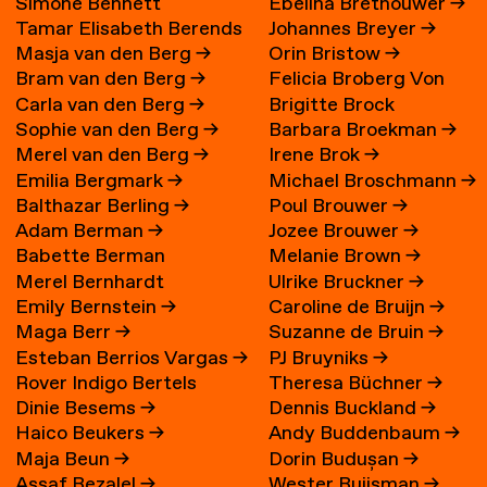
Simone Bennett
Ebelina Brethouwer
→
Tamar Elisabeth Berends
Johannes Breyer
→
Masja van den Berg
→
Orin Bristow
→
→
Bram van den Berg
→
Felicia Broberg Von
Carla van den Berg
→
Brigitte Brock
Zweigbergk
Sophie van den Berg
→
Barbara Broekman
→
Merel van den Berg
→
Irene Brok
→
Emilia Bergmark
→
Michael Broschmann
→
Balthazar Berling
→
Poul Brouwer
→
Adam Berman
→
Jozee Brouwer
→
Babette Berman
Melanie Brown
→
Merel Bernhardt
Ulrike Bruckner
→
Emily Bernstein
→
Caroline de Bruijn
→
Maga Berr
→
Suzanne de Bruin
→
Esteban Berrios Vargas
→
PJ Bruyniks
→
Rover Indigo Bertels
Theresa Büchner
→
Dinie Besems
→
Dennis Buckland
→
Haico Beukers
→
Andy Buddenbaum
→
Maja Beun
→
Dorin Budușan
→
Assaf Bezalel
→
Wester Buijsman
→