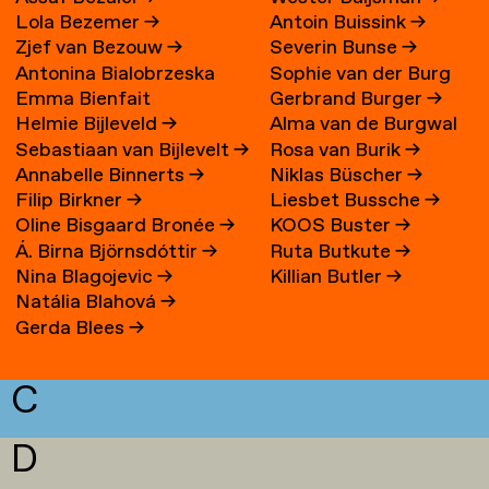
Lola Bezemer
→
Antoin Buissink
→
Zjef van Bezouw
→
Severin Bunse
→
Antonina Bialobrzeska
Sophie van der Burg
Emma Bienfait
Gerbrand Burger
→
Helmie Bijleveld
→
Alma van de Burgwal
Sebastiaan van Bijlevelt
→
Rosa van Burik
→
Annabelle Binnerts
→
Niklas Büscher
→
Filip Birkner
→
Liesbet Bussche
→
Oline Bisgaard Bronée
→
KOOS Buster
→
Á. Birna Björnsdóttir
→
Ruta Butkute
→
Nina Blagojevic
→
Killian Butler
→
Natália Blahová
→
Gerda Blees
→
C
D