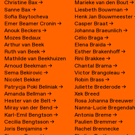
Christine Bax
→
Marieke van den Bout
→
Sanne Bax
→
Liesbeth Bouwman
→
Sofia Baytocheva
Henk Jan Bouwmeester
Emer Beamer Cronin
→
Casper Braat
→
Iordanova
Anouk Beckers
→
Johanna Braeunlich
→
Mozes Bedaux
Célio Braga
→
Arthur van Beek
Elena Braida
→
Ruth van Beek
→
Esther Brakenhoff
→
Mathilde van Beekhuizen
Rini Brakkee
→
Arnoud Beekman
→
Chantal Brama
→
→
Sema Bekirovic
→
Victor Brangoleau
→
Nicolet Bekker
Robin Brass
→
Patrycja Poki Beliniak
→
Juliette Brederode
→
Amanda Bellman
→
Xek Breed
Hester van de Belt
→
Rosa Johanna Breeuwer
Miray van der Bend
→
Nanna-Lucie Bregendah
Karl-Emil Bengtson
→
Antonia Breme
→
Axilgård
→
Cecilia Bengtsson
→
Paulien Bremmer
→
Joris Benjamins
→
Rachel Brennecke