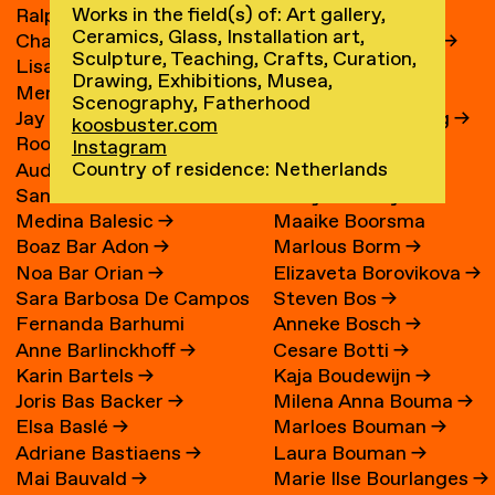
Works in the field(s) of: Art gallery,
Ralph Bakker
→
René Boessen
Ceramics, Glass, Installation art,
Charlie Bakker
→
Marguerite Bones
→
Sculpture, Teaching, Crafts, Curation,
Lisa Bakker
→
Wieke Bonnier
→
Drawing, Exhibitions, Musea,
Merel Bakker
→
Leoniek Bontje
→
Scenography, Fatherhood
Jay Bakker
→
Claire van der Boog
→
koosbuster.com
Roos Bakker
→
Ronald Boom
→
Instagram
Country of residence: Netherlands
Audrey Bakx
→
Fleur Boonman
→
Sanne van Balen
→
Evelyn Boontje
Medina Balesic
→
Maaike Boorsma
Boaz Bar Adon
→
Marlous Borm
→
Noa Bar Orian
→
Elizaveta Borovikova
→
Sara Barbosa De Campos
Steven Bos
→
Fernanda Barhumi
Anneke Bosch
→
→
Anne Barlinckhoff
→
Cesare Botti
→
Martínez
Karin Bartels
→
Kaja Boudewijn
→
Joris Bas Backer
→
Milena Anna Bouma
→
Elsa Baslé
→
Marloes Bouman
→
Adriane Bastiaens
→
Laura Bouman
→
Mai Bauvald
→
Marie Ilse Bourlanges
→