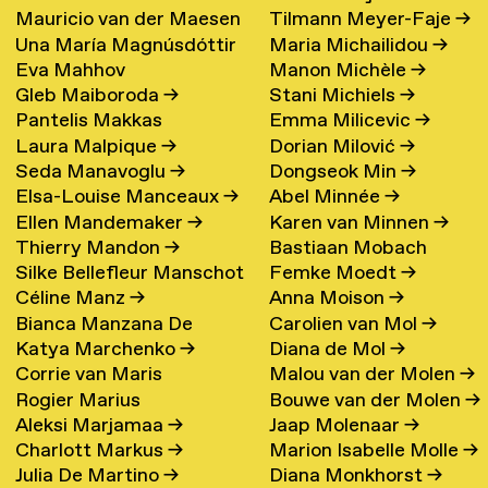
Mauricio van der Maesen
Tilmann Meyer-Faje
→
de Oliveira
→
Una María Magnúsdóttir
Maria Michailidou
→
de Sombreff
→
Eva Mahhov
Manon Michèle
→
→
Gleb Maiboroda
→
Stani Michiels
→
Pantelis Makkas
Emma Milicevic
→
Laura Malpique
→
Dorian Milović
→
Seda Manavoglu
→
Dongseok Min
→
Elsa-Louise Manceaux
→
Abel Minnée
→
Ellen Mandemaker
→
Karen van Minnen
→
Thierry Mandon
→
Bastiaan Mobach
Silke Bellefleur Manschot
Femke Moedt
→
Céline Manz
→
Anna Moison
→
→
Bianca Manzana De
Carolien van Mol
→
Katya Marchenko
→
Diana de Mol
→
Agustin
→
Corrie van Maris
Malou van der Molen
→
Rogier Marius
Bouwe van der Molen
→
Aleksi Marjamaa
→
Jaap Molenaar
→
Charlott Markus
→
Marion Isabelle Molle
→
Julia De Martino
→
Diana Monkhorst
→