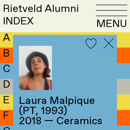
Rietveld Alumni
INDEX
MENU
A
B
C
D
E
Laura Malpique
(PT, 1993)
F
2018 — Ceramics