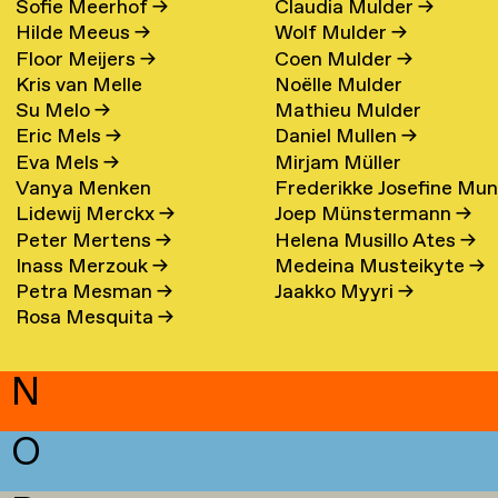
Sofie Meerhof
→
Claudia Mulder
→
Hilde Meeus
→
Wolf Mulder
→
Floor Meijers
→
Coen Mulder
→
Kris van Melle
Noëlle Mulder
Su Melo
→
Mathieu Mulder
Eric Mels
→
Daniel Mullen
→
Eva Mels
→
Mirjam Müller
Vanya Menken
Frederikke Josefine Mu
Lidewij Merckx
→
Joep Münstermann
→
Eefsen
→
Peter Mertens
→
Helena Musillo Ates
→
Inass Merzouk
→
Medeina Musteikyte
→
Petra Mesman
→
Jaakko Myyri
→
Rosa Mesquita
→
N
O