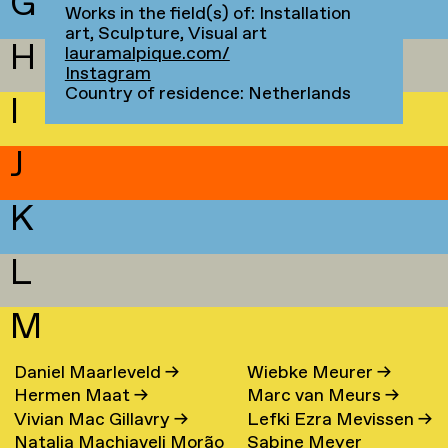
G
Works in the field(s) of: Installation
art, Sculpture, Visual art
H
lauramalpique.com/
Instagram
Country of residence: Netherlands
I
J
K
L
M
Daniel Maarleveld
→
Wiebke Meurer
→
Hermen Maat
→
Marc van Meurs
→
Vivian Mac Gillavry
→
Lefki Ezra Mevissen
→
Natalia Machiaveli Morão
Sabine Meyer