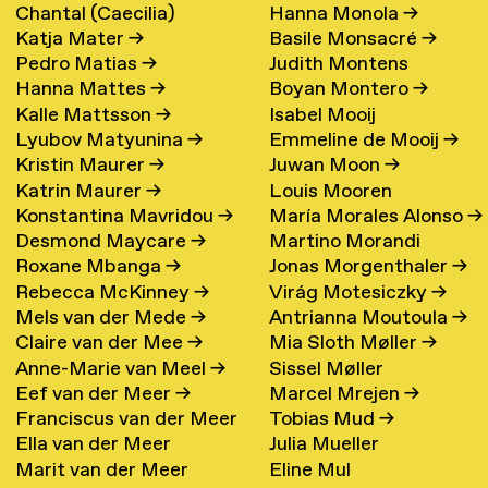
Chantal (Caecilia)
Hanna Monola
→
Katja Mater
→
Basile Monsacré
→
Maschke (Hattink)
→
Pedro Matias
→
Judith Montens
Hanna Mattes
→
Boyan Montero
→
Kalle Mattsson
→
Isabel Mooij
Lyubov Matyunina
→
Emmeline de Mooij
→
Kristin Maurer
→
Juwan Moon
→
Katrin Maurer
→
Louis Mooren
Konstantina Mavridou
→
María Morales Alonso
→
Desmond Maycare
→
Martino Morandi
Roxane Mbanga
→
Jonas Morgenthaler
→
Rebecca McKinney
→
Virág Motesiczky
→
Mels van der Mede
→
Antrianna Moutoula
→
Claire van der Mee
→
Mia Sloth Møller
→
Anne-Marie van Meel
→
Sissel Møller
Eef van der Meer
→
Marcel Mrejen
→
Franciscus van der Meer
Tobias Mud
→
Ella van der Meer
Julia Mueller
→
Marit van der Meer
Eline Mul