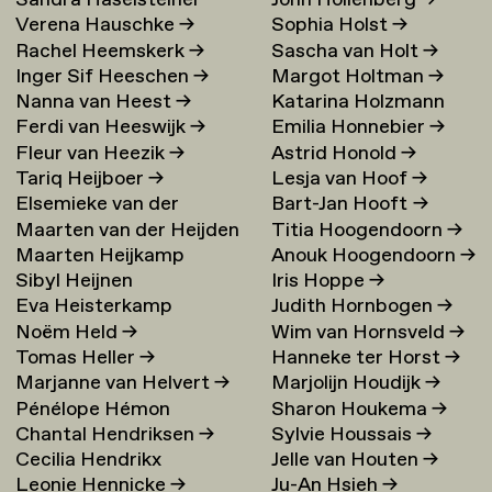
Sandra Haselsteiner
John Hollenberg
→
Verena Hauschke
→
Sophia Holst
→
Rachel Heemskerk
→
Sascha van Holt
→
Inger Sif Heeschen
→
Margot Holtman
→
Nanna van Heest
→
Katarina Holzmann
Ferdi van Heeswijk
→
Emilia Honnebier
→
Ekholm
→
Fleur van Heezik
→
Astrid Honold
→
Tariq Heijboer
→
Lesja van Hoof
→
Elsemieke van der
Bart-Jan Hooft
→
Maarten van der Heijden
Titia Hoogendoorn
→
Heijden
→
Maarten Heijkamp
Anouk Hoogendoorn
→
→
Sibyl Heijnen
Iris Hoppe
→
Eva Heisterkamp
Judith Hornbogen
→
Noëm Held
→
Wim van Hornsveld
→
Tomas Heller
→
Hanneke ter Horst
→
Marjanne van Helvert
→
Marjolijn Houdijk
→
Pénélope Hémon
Sharon Houkema
→
Chantal Hendriksen
→
Sylvie Houssais
→
Cecilia Hendrikx
Jelle van Houten
→
Leonie Hennicke
→
Ju-An Hsieh
→