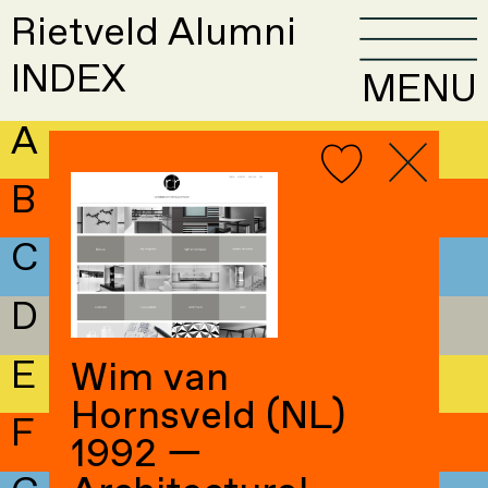
Rietveld Alumni
INDEX
MENU
A
B
C
D
E
Wim van
Hornsveld (NL)
F
1992 —