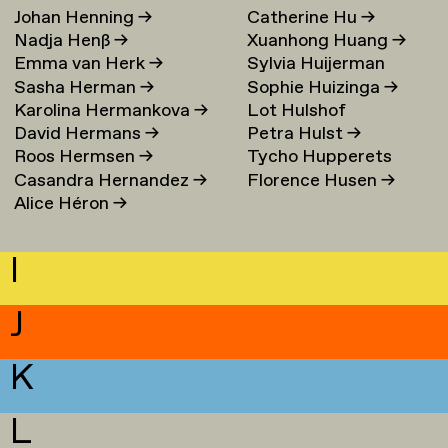
Johan Henning
→
Catherine Hu
→
Nadja Henß
→
Xuanhong Huang
→
Emma van Herk
→
Sylvia Huijerman
Sasha Herman
→
Sophie Huizinga
→
Karolina Hermankova
→
Lot Hulshof
David Hermans
→
Petra Hulst
→
Roos Hermsen
→
Tycho Hupperets
Casandra Hernandez
→
Florence Husen
→
Alice Héron
→
I
J
K
L