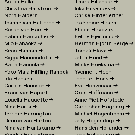
Anton Halla
Thera Hillenaar
→
Christina Hallstrom
→
Inka Hilsenbek
→
Nora Halpern
Chrise Hinterleitner
Joanne van Halteren
→
Joséphine Hirschi
Susan van Ham
→
Elodie Hiryczuk
Fabian Hamacher
→
Feline Hjermind
→
Mio Hanaoka
→
Herman Hjorth Berge
→
Sean Hannan
→
Tomáš Hlava
→
Sigga Hannesdóttir
→
Jefta Hoed
→
Katja Hannula
→
Minke Hoeksma
→
Yoko Maja Hilfling Rahbek
Yvonne 't Hoen
Ida Hansen
Jennifer Hoes
→
Hansen
→
Carolin Hansson
→
Eva Hoevenaar
→
Frans van Hapert
Oran Hoffmann
→
Louella Haquette
→
Anne Piet Hofstede
Nína Harra
→
Carl-Johan Högberg
→
Jerome Harrington
Michiel Hogenboom
→
Dimme van Harten
Jelly Hogendorp
→
Nina van Hartskamp
→
Hans den Hollander
→