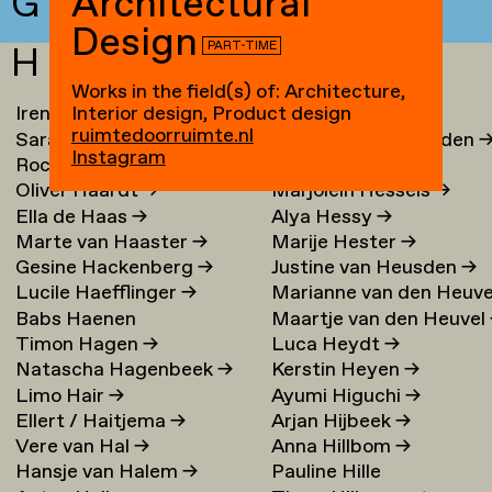
G
Architectural
Design
PART-TIME
H
Works in the field(s) of: Architecture,
Interior design, Product design
Irene Loc Uyen Le Ha
→
Chaja Hertog
→
ruimtedoorruimte.nl
Sarai de Haan
→
Melle van Herwaarden
Instagram
Rocco Enzo ter Haar
→
Ate Hes
→
Oliver Haardt
→
Marjolein Hessels
→
Ella de Haas
→
Alya Hessy
→
Marte van Haaster
→
Marije Hester
→
Gesine Hackenberg
→
Justine van Heusden
→
Lucile Haefflinger
→
Marianne van den Heuve
Babs Haenen
Maartje van den Heuvel
→
Timon Hagen
→
Luca Heydt
→
Natascha Hagenbeek
→
Kerstin Heyen
→
Limo Hair
→
Ayumi Higuchi
→
Ellert / Haitjema
→
Arjan Hijbeek
→
Vere van Hal
→
Anna Hillbom
→
Hansje van Halem
→
Pauline Hille