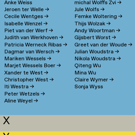
Anke Weiss
michal Wolffs Zvi
→
Jeroen ter Welle
→
Jule Wolfs
→
Cecile Wentges
→
Femke Woltering
→
Isabelle Wenzel
→
Thijs Wolzak
→
Piet van der Werf
→
Andy Woortman
→
Judith van Werkhoven
→
Gijsbert Worst
→
Patricia Werneck Ribas
→
Greet van der Woude
→
Dagmar van Wersch
→
Julian Woudstra
→
Mariken Wessels
→
Nikola Woudstra
→
Marjet Wessels Boer
→
Qiteng Wu
Xander te West
→
Mina Wu
Christopher West
→
Claire Wymer
→
Iti Westra
→
Sonja Wyss
Peter Wetzels
→
Aline Weyel
→
X