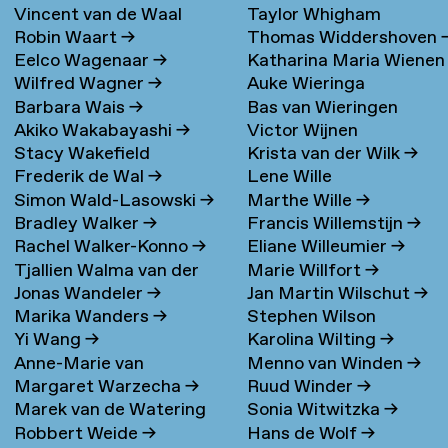
Vincent van de Waal
Taylor Whigham
Robin Waart
→
Thomas Widdershoven
Eelco Wagenaar
→
Katharina Maria Wienen
Wilfred Wagner
→
Auke Wieringa
→
Barbara Wais
→
Bas van Wieringen
Akiko Wakabayashi
→
Victor Wijnen
Stacy Wakefield
Krista van der Wilk
→
Frederik de Wal
→
Lene Wille
Simon Wald-Lasowski
→
Marthe Wille
→
Bradley Walker
→
Francis Willemstijn
→
Rachel Walker-Konno
→
Eliane Willeumier
→
Tjallien Walma van der
Marie Willfort
→
Jonas Wandeler
→
Jan Martin Wilschut
→
Molen
→
Marika Wanders
→
Stephen Wilson
Yi Wang
→
Karolina Wilting
→
Anne-Marie van
Menno van Winden
→
Margaret Warzecha
→
Ruud Winder
→
Warmerdam
Marek van de Watering
Sonia Witwitzka
→
Robbert Weide
→
Hans de Wolf
→