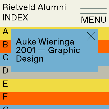
Rietveld Alumni
INDEX
MENU
A
Auke Wieringa
B
2001 — Graphic
C
Design
D
E
F