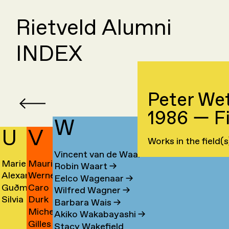
Rietveld Alumni
INDEX
Peter Wet
1986 — Fi
W
U
V
Works in the field(s
Vincent van de Waal
Marieke
Mauri
Robin Waart
→
a
Alexander
Werner
Ubbink
Valdevino
Eelco Wagenaar
→
Guðmundur
Caro
Karl
de
→
Mendes
Wilfred Wagner
→
n
Silvia
Durk
ashi
Úlfarsson
de
Übelhör
Valk
→
Barbara Wais
→
Michel
en
Ulloa
Valkema
→
Valk
→
→
Akiko Wakabayashi
→
Gilles
m
van
Marquez
→
→
Stacy Wakefield