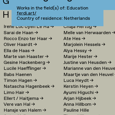
G
Works in the field(s) of: Education
H
ferdi.art/
Country of residence: Netherlands
Irene Loc Uyen Le Ha
→
Chaja Hertog
→
Sarai de Haan
→
Melle van Herwaarden
Rocco Enzo ter Haar
→
Ate Hes
→
Oliver Haardt
→
Marjolein Hessels
→
Ella de Haas
→
Alya Hessy
→
Marte van Haaster
→
Marije Hester
→
Gesine Hackenberg
→
Justine van Heusden
→
Lucile Haefflinger
→
Marianne van den Heuve
Babs Haenen
Maartje van den Heuvel
→
Timon Hagen
→
Luca Heydt
→
Natascha Hagenbeek
→
Kerstin Heyen
→
Limo Hair
→
Ayumi Higuchi
→
Ellert / Haitjema
→
Arjan Hijbeek
→
Vere van Hal
→
Anna Hillbom
→
Hansje van Halem
→
Pauline Hille