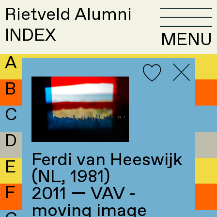
Rietveld Alumni
INDEX
MENU
A
B
C
D
Ferdi van Heeswijk
E
(NL, 1981)
F
2011 — VAV -
moving image