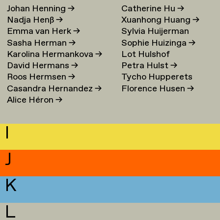
Johan Henning
→
Catherine Hu
→
Nadja Henß
→
Xuanhong Huang
→
Emma van Herk
→
Sylvia Huijerman
Sasha Herman
→
Sophie Huizinga
→
Karolina Hermankova
→
Lot Hulshof
David Hermans
→
Petra Hulst
→
Roos Hermsen
→
Tycho Hupperets
Casandra Hernandez
→
Florence Husen
→
Alice Héron
→
I
J
K
L