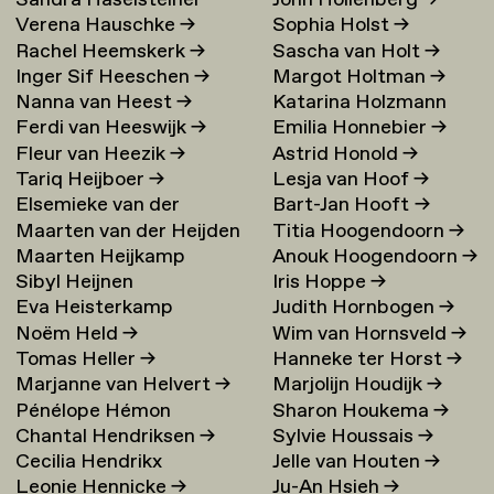
Sandra Haselsteiner
John Hollenberg
→
Verena Hauschke
→
Sophia Holst
→
Rachel Heemskerk
→
Sascha van Holt
→
Inger Sif Heeschen
→
Margot Holtman
→
Nanna van Heest
→
Katarina Holzmann
Ferdi van Heeswijk
→
Emilia Honnebier
→
Ekholm
→
Fleur van Heezik
→
Astrid Honold
→
Tariq Heijboer
→
Lesja van Hoof
→
Elsemieke van der
Bart-Jan Hooft
→
Maarten van der Heijden
Titia Hoogendoorn
→
Heijden
→
Maarten Heijkamp
Anouk Hoogendoorn
→
→
Sibyl Heijnen
Iris Hoppe
→
Eva Heisterkamp
Judith Hornbogen
→
Noëm Held
→
Wim van Hornsveld
→
Tomas Heller
→
Hanneke ter Horst
→
Marjanne van Helvert
→
Marjolijn Houdijk
→
Pénélope Hémon
Sharon Houkema
→
Chantal Hendriksen
→
Sylvie Houssais
→
Cecilia Hendrikx
Jelle van Houten
→
Leonie Hennicke
→
Ju-An Hsieh
→