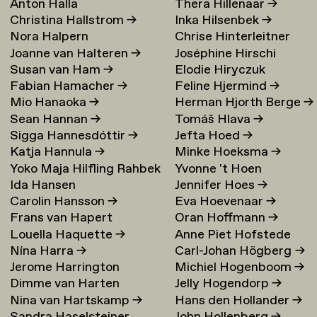
Anton Halla
Thera Hillenaar
→
Christina Hallstrom
→
Inka Hilsenbek
→
Nora Halpern
Chrise Hinterleitner
Joanne van Halteren
→
Joséphine Hirschi
Susan van Ham
→
Elodie Hiryczuk
Fabian Hamacher
→
Feline Hjermind
→
Mio Hanaoka
→
Herman Hjorth Berge
→
Sean Hannan
→
Tomáš Hlava
→
Sigga Hannesdóttir
→
Jefta Hoed
→
Katja Hannula
→
Minke Hoeksma
→
Yoko Maja Hilfling Rahbek
Yvonne 't Hoen
Ida Hansen
Jennifer Hoes
→
Hansen
→
Carolin Hansson
→
Eva Hoevenaar
→
Frans van Hapert
Oran Hoffmann
→
Louella Haquette
→
Anne Piet Hofstede
Nína Harra
→
Carl-Johan Högberg
→
Jerome Harrington
Michiel Hogenboom
→
Dimme van Harten
Jelly Hogendorp
→
Nina van Hartskamp
→
Hans den Hollander
→