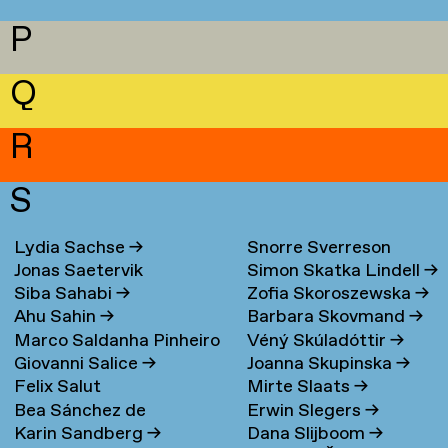
P
Q
R
S
Lydia Sachse
→
Snorre Sverreson
Jonas Saetervik
Simon Skatka Lindell
→
Skarveland Petlund
→
Siba Sahabi
→
Zofia Skoroszewska
→
Ahu Sahin
→
Barbara Skovmand
→
Marco Saldanha Pinheiro
Véný Skúladóttir
→
Giovanni Salice
→
Joanna Skupinska
→
→
Felix Salut
Mirte Slaats
→
Bea Sánchez de
Erwin Slegers
→
Karin Sandberg
→
Dana Slijboom
→
Lamadrid Bayón
→