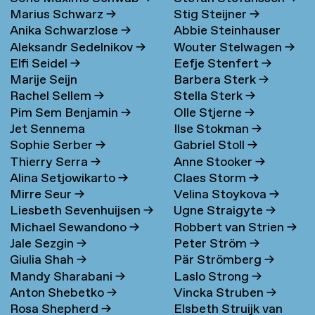
Marius Schwarz
→
Stig Steijner
→
Anika Schwarzlose
→
Abbie Steinhauser
Aleksandr Sedelnikov
→
Wouter Stelwagen
→
Elfi Seidel
→
Eefje Stenfert
→
Marije Seijn
Barbera Sterk
→
Rachel Sellem
→
Stella Sterk
→
Pim Sem Benjamin
→
Olle Stjerne
→
Jet Sennema
Ilse Stokman
→
Sophie Serber
→
Gabriel Stoll
→
Thierry Serra
→
Anne Stooker
→
Alina Setjowikarto
→
Claes Storm
→
Mirre Seur
→
Velina Stoykova
→
Liesbeth Sevenhuijsen
→
Ugne Straigyte
→
Michael Sewandono
→
Robbert van Strien
→
Jale Sezgin
→
Peter Ström
→
Giulia Shah
→
Pär Strömberg
→
Mandy Sharabani
→
Laslo Strong
→
Anton Shebetko
→
Vincka Struben
→
Rosa Shepherd
→
Elsbeth Struijk van