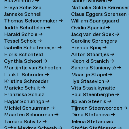
Bas Schmitz
→
Naomi Souwen
→
Freya Sofie Xea
Nathalie Golde Sørense
Janneke Schnell
Claus Eggers Sørensen
Schneevoigt
→
→
Thomas Schoenmaker
→
William Spanggaard
Judith Schoffelen
→
Ovidiu Spaniol
→
Nielsen
→
Harald Schole
→
Jacq van der Spek
→
Tessel Schole
→
Caroline Sprengers
Isabelle Scholtemeijer
→
Brenda Spuij
→
Floris Schonfeld
Anton Staartjes
→
Cynthia Schoorl
→
Kleoniki Stanich
→
Martijntje van Schooten
Sandra Stanionytè
→
Luuk L Schröder
→
Maartje Stapel
→
→
Kristina Schroeder
Ilya Stasevich
→
Marieke Schuit
→
Vita Stasiukynaite
Franziska Schulz
Paul Steenberghe
→
Hagar Schuringa
→
Jip van Steenis
→
Michiel Schuurman
→
Tijmen Steenvoorden
→
Maarten Schuurman
→
Dima Stefanova
→
Tamara Schvitz
→
Jelena Stefanović
Sofie Maxime Schwab
→
Stefán Stefánsson
→