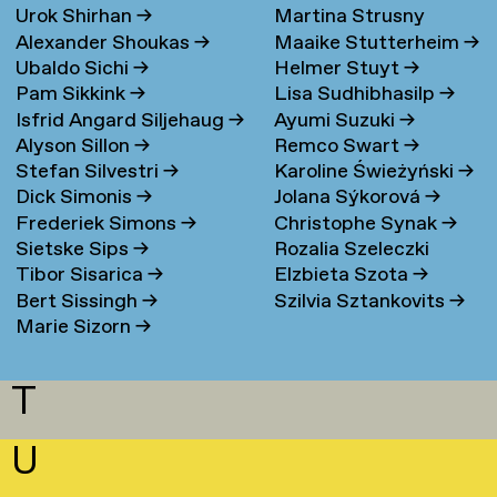
Urok Shirhan
→
Martina Strusny
Bergen
→
Alexander Shoukas
→
Maaike Stutterheim
→
Ubaldo Sichi
→
Helmer Stuyt
→
Pam Sikkink
→
Lisa Sudhibhasilp
→
Isfrid Angard Siljehaug
→
Ayumi Suzuki
→
Alyson Sillon
→
Remco Swart
→
Stefan Silvestri
→
Karoline Świeżyński
→
Dick Simonis
→
Jolana Sýkorová
→
Frederiek Simons
→
Christophe Synak
→
Sietske Sips
→
Rozalia Szeleczki
Tibor Sisarica
→
Elzbieta Szota
→
Bert Sissingh
→
Szilvia Sztankovits
→
Marie Sizorn
→
T
U