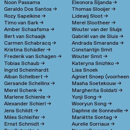
Noon Passama
Eleonora Šljanda
→
Geraldo Dos Santos
→
Thomas Slooijer
→
Sanpatchayapong
→
Rozy Sapelkine
→
Lidewij Sloot
→
Timo van Sark
→
Merel Slootheer
→
Amber Schaafsma
→
Wouter van der Sluijs
Bert van Schaaijk
Gabriël van de Sluis
→
Carmen Schabracq
→
Andrada Smaranda
→
Kristina Schädler
→
Constantijn Smit
Frederik van Schagen
→
Wouter Smit
→
Tobias Schaub
→
Kateryna Snizhko
→
Ingrid Scheinhardt
Lisa Snoek
Alban Schelbert
→
Agniet Snoep (voorheen
Gersande Schellinx
→
Masha Soetekouw
→
Meijerman)
→
Merel Schenk
→
Margherita Soldati
→
Marlene Schienle
→
Yunji Song
→
Alexander Schierl
→
Wooryun Song
→
Jens Schildt
→
Daphne de Sonneville
→
Miles Schleifer
→
Mariëtte Sontag
→
Ernst Schmidt
→
Aurelie Sorriaux
→