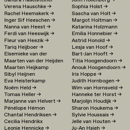
Sandra Haselsteiner
John Hollenberg
→
Verena Hauschke
→
Sophia Holst
→
Rachel Heemskerk
→
Sascha van Holt
→
Inger Sif Heeschen
→
Margot Holtman
→
Nanna van Heest
→
Katarina Holzmann
Ferdi van Heeswijk
→
Emilia Honnebier
→
Ekholm
→
Fleur van Heezik
→
Astrid Honold
→
Tariq Heijboer
→
Lesja van Hoof
→
Elsemieke van der
Bart-Jan Hooft
→
Maarten van der Heijden
Titia Hoogendoorn
→
Heijden
→
Maarten Heijkamp
Anouk Hoogendoorn
→
→
Sibyl Heijnen
Iris Hoppe
→
Eva Heisterkamp
Judith Hornbogen
→
Noëm Held
→
Wim van Hornsveld
→
Tomas Heller
→
Hanneke ter Horst
→
Marjanne van Helvert
→
Marjolijn Houdijk
→
Pénélope Hémon
Sharon Houkema
→
Chantal Hendriksen
→
Sylvie Houssais
→
Cecilia Hendrikx
Jelle van Houten
→
Leonie Hennicke
→
Ju-An Hsieh
→