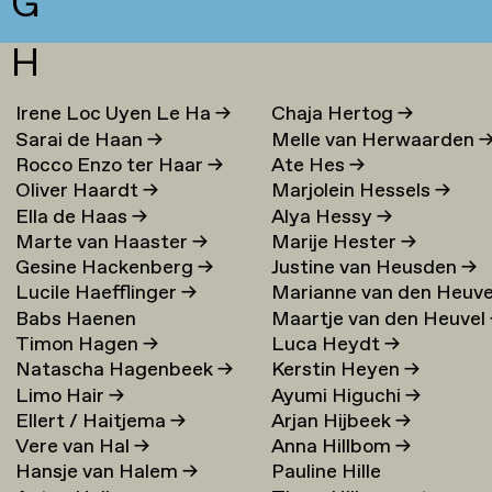
G
H
Irene Loc Uyen Le Ha
→
Chaja Hertog
→
Sarai de Haan
→
Melle van Herwaarden
Rocco Enzo ter Haar
→
Ate Hes
→
Oliver Haardt
→
Marjolein Hessels
→
Ella de Haas
→
Alya Hessy
→
Marte van Haaster
→
Marije Hester
→
Gesine Hackenberg
→
Justine van Heusden
→
Lucile Haefflinger
→
Marianne van den Heuve
Babs Haenen
Maartje van den Heuvel
→
Timon Hagen
→
Luca Heydt
→
Natascha Hagenbeek
→
Kerstin Heyen
→
Limo Hair
→
Ayumi Higuchi
→
Ellert / Haitjema
→
Arjan Hijbeek
→
Vere van Hal
→
Anna Hillbom
→
Hansje van Halem
→
Pauline Hille