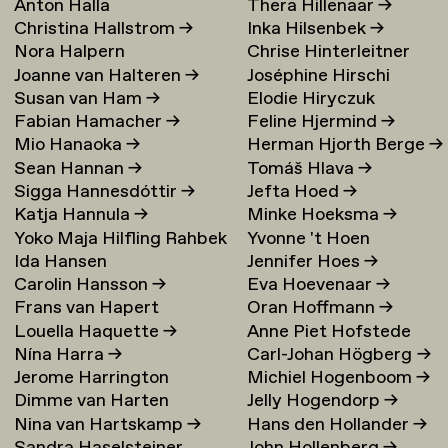
Anton Halla
Thera Hillenaar
→
Christina Hallstrom
→
Inka Hilsenbek
→
Nora Halpern
Chrise Hinterleitner
Joanne van Halteren
→
Joséphine Hirschi
Susan van Ham
→
Elodie Hiryczuk
Fabian Hamacher
→
Feline Hjermind
→
Mio Hanaoka
→
Herman Hjorth Berge
→
Sean Hannan
→
Tomáš Hlava
→
Sigga Hannesdóttir
→
Jefta Hoed
→
Katja Hannula
→
Minke Hoeksma
→
Yoko Maja Hilfling Rahbek
Yvonne 't Hoen
Ida Hansen
Jennifer Hoes
→
Hansen
→
Carolin Hansson
→
Eva Hoevenaar
→
Frans van Hapert
Oran Hoffmann
→
Louella Haquette
→
Anne Piet Hofstede
Nína Harra
→
Carl-Johan Högberg
→
Jerome Harrington
Michiel Hogenboom
→
Dimme van Harten
Jelly Hogendorp
→
Nina van Hartskamp
→
Hans den Hollander
→