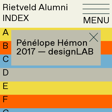
Rietveld Alumni
INDEX
MENU
A
Pénélope Hémon
B
2017 — designLAB
C
D
E
F