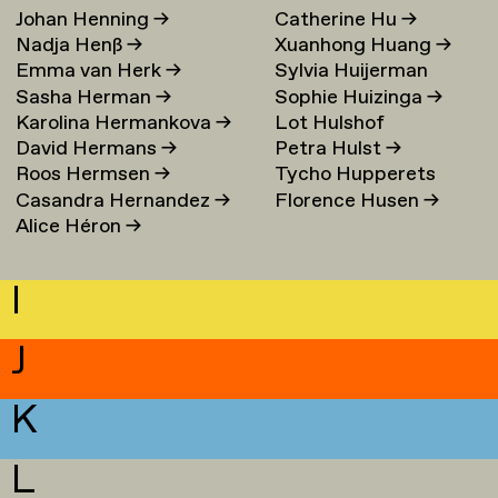
Johan Henning
→
Catherine Hu
→
Nadja Henß
→
Xuanhong Huang
→
Emma van Herk
→
Sylvia Huijerman
Sasha Herman
→
Sophie Huizinga
→
Karolina Hermankova
→
Lot Hulshof
David Hermans
→
Petra Hulst
→
Roos Hermsen
→
Tycho Hupperets
Casandra Hernandez
→
Florence Husen
→
Alice Héron
→
I
J
K
L