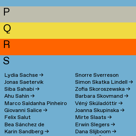
P
Q
R
S
Lydia Sachse
→
Snorre Sverreson
Jonas Saetervik
Simon Skatka Lindell
→
Skarveland Petlund
→
Siba Sahabi
→
Zofia Skoroszewska
→
Ahu Sahin
→
Barbara Skovmand
→
Marco Saldanha Pinheiro
Véný Skúladóttir
→
Giovanni Salice
→
Joanna Skupinska
→
→
Felix Salut
Mirte Slaats
→
Bea Sánchez de
Erwin Slegers
→
Karin Sandberg
→
Dana Slijboom
→
Lamadrid Bayón
→