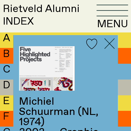
Rietveld Alumni
INDEX
MENU
A
B
C
D
E
Michiel
Schuurman (NL,
F
1974)