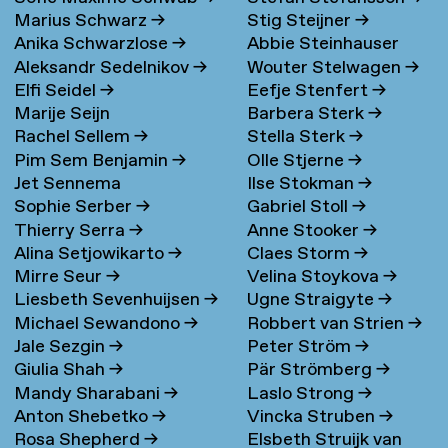
Marius Schwarz
→
Stig Steijner
→
Anika Schwarzlose
→
Abbie Steinhauser
Aleksandr Sedelnikov
→
Wouter Stelwagen
→
Elfi Seidel
→
Eefje Stenfert
→
Marije Seijn
Barbera Sterk
→
Rachel Sellem
→
Stella Sterk
→
Pim Sem Benjamin
→
Olle Stjerne
→
Jet Sennema
Ilse Stokman
→
Sophie Serber
→
Gabriel Stoll
→
Thierry Serra
→
Anne Stooker
→
Alina Setjowikarto
→
Claes Storm
→
Mirre Seur
→
Velina Stoykova
→
Liesbeth Sevenhuijsen
→
Ugne Straigyte
→
Michael Sewandono
→
Robbert van Strien
→
Jale Sezgin
→
Peter Ström
→
Giulia Shah
→
Pär Strömberg
→
Mandy Sharabani
→
Laslo Strong
→
Anton Shebetko
→
Vincka Struben
→
Rosa Shepherd
→
Elsbeth Struijk van