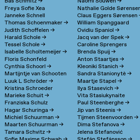
Bas Schmitz
→
Naomi Souwen
→
Freya Sofie Xea
Nathalie Golde Sørense
Janneke Schnell
Claus Eggers Sørensen
Schneevoigt
→
→
Thomas Schoenmaker
→
William Spanggaard
Judith Schoffelen
→
Ovidiu Spaniol
→
Nielsen
→
Harald Schole
→
Jacq van der Spek
→
Tessel Schole
→
Caroline Sprengers
Isabelle Scholtemeijer
→
Brenda Spuij
→
Floris Schonfeld
Anton Staartjes
→
Cynthia Schoorl
→
Kleoniki Stanich
→
Martijntje van Schooten
Sandra Stanionytè
→
Luuk L Schröder
→
Maartje Stapel
→
→
Kristina Schroeder
Ilya Stasevich
→
Marieke Schuit
→
Vita Stasiukynaite
Franziska Schulz
Paul Steenberghe
→
Hagar Schuringa
→
Jip van Steenis
→
Michiel Schuurman
→
Tijmen Steenvoorden
→
Maarten Schuurman
→
Dima Stefanova
→
Tamara Schvitz
→
Jelena Stefanović
Sofie Maxime Schwab
→
Stefán Stefánsson
→