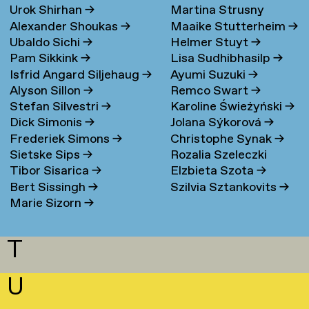
Urok Shirhan
→
Martina Strusny
Bergen
→
Alexander Shoukas
→
Maaike Stutterheim
→
Ubaldo Sichi
→
Helmer Stuyt
→
Pam Sikkink
→
Lisa Sudhibhasilp
→
Isfrid Angard Siljehaug
→
Ayumi Suzuki
→
Alyson Sillon
→
Remco Swart
→
Stefan Silvestri
→
Karoline Świeżyński
→
Dick Simonis
→
Jolana Sýkorová
→
Frederiek Simons
→
Christophe Synak
→
Sietske Sips
→
Rozalia Szeleczki
Tibor Sisarica
→
Elzbieta Szota
→
Bert Sissingh
→
Szilvia Sztankovits
→
Marie Sizorn
→
T
U