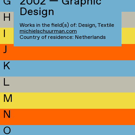
G
2002 — Graphic
Design
H
Works in the field(s) of: Design, Textile
I
michielschuurman.com
Country of residence: Netherlands
J
K
L
M
N
O