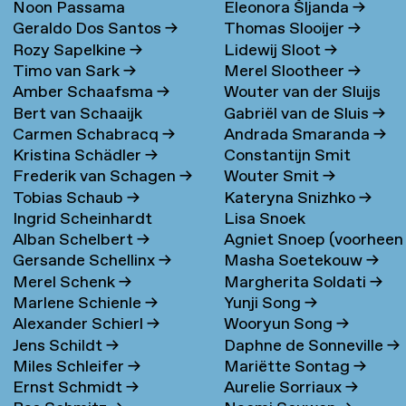
Noon Passama
Eleonora Šljanda
→
Geraldo Dos Santos
→
Thomas Slooijer
→
Sanpatchayapong
→
Rozy Sapelkine
→
Lidewij Sloot
→
Timo van Sark
→
Merel Slootheer
→
Amber Schaafsma
→
Wouter van der Sluijs
Bert van Schaaijk
Gabriël van de Sluis
→
Carmen Schabracq
→
Andrada Smaranda
→
Kristina Schädler
→
Constantijn Smit
Frederik van Schagen
→
Wouter Smit
→
Tobias Schaub
→
Kateryna Snizhko
→
Ingrid Scheinhardt
Lisa Snoek
Alban Schelbert
→
Agniet Snoep (voorheen
Gersande Schellinx
→
Masha Soetekouw
→
Meijerman)
→
Merel Schenk
→
Margherita Soldati
→
Marlene Schienle
→
Yunji Song
→
Alexander Schierl
→
Wooryun Song
→
Jens Schildt
→
Daphne de Sonneville
→
Miles Schleifer
→
Mariëtte Sontag
→
Ernst Schmidt
→
Aurelie Sorriaux
→