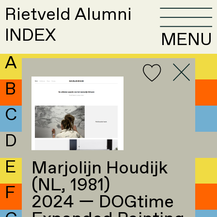
Rietveld Alumni
INDEX
MENU
A
B
C
D
E
Marjolijn Houdijk
(NL, 1981)
F
2024 — DOGtime