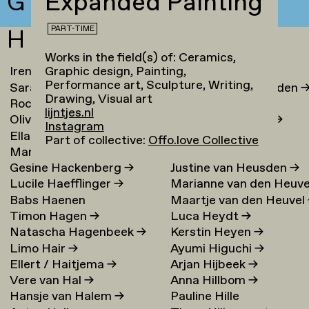
G
Expanded Painting
PART-TIME
H
Works in the field(s) of: Ceramics,
Graphic design, Painting,
Irene Loc Uyen Le Ha
→
Chaja Hertog
→
Performance art, Sculpture, Writing,
Sarai de Haan
→
Melle van Herwaarden
Drawing, Visual art
Rocco Enzo ter Haar
→
Ate Hes
→
lijntjes.nl
Oliver Haardt
→
Marjolein Hessels
→
Instagram
Ella de Haas
→
Alya Hessy
→
Part of collective:
Offo.love Collective
Marte van Haaster
→
Marije Hester
→
Gesine Hackenberg
→
Justine van Heusden
→
Lucile Haefflinger
→
Marianne van den Heuve
Babs Haenen
Maartje van den Heuvel
→
Timon Hagen
→
Luca Heydt
→
Natascha Hagenbeek
→
Kerstin Heyen
→
Limo Hair
→
Ayumi Higuchi
→
Ellert / Haitjema
→
Arjan Hijbeek
→
Vere van Hal
→
Anna Hillbom
→
Hansje van Halem
→
Pauline Hille