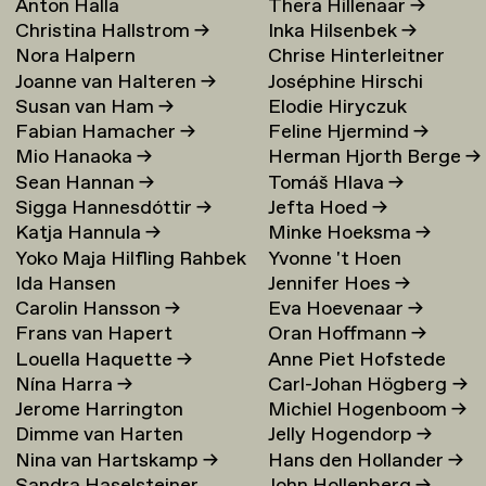
Anton Halla
Thera Hillenaar
→
Christina Hallstrom
→
Inka Hilsenbek
→
Nora Halpern
Chrise Hinterleitner
Joanne van Halteren
→
Joséphine Hirschi
Susan van Ham
→
Elodie Hiryczuk
Fabian Hamacher
→
Feline Hjermind
→
Mio Hanaoka
→
Herman Hjorth Berge
→
Sean Hannan
→
Tomáš Hlava
→
Sigga Hannesdóttir
→
Jefta Hoed
→
Katja Hannula
→
Minke Hoeksma
→
Yoko Maja Hilfling Rahbek
Yvonne 't Hoen
Ida Hansen
Jennifer Hoes
→
Hansen
→
Carolin Hansson
→
Eva Hoevenaar
→
Frans van Hapert
Oran Hoffmann
→
Louella Haquette
→
Anne Piet Hofstede
Nína Harra
→
Carl-Johan Högberg
→
Jerome Harrington
Michiel Hogenboom
→
Dimme van Harten
Jelly Hogendorp
→
Nina van Hartskamp
→
Hans den Hollander
→