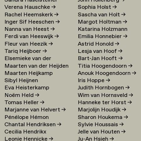
Sandra Haselsteiner
John Hollenberg
→
Verena Hauschke
→
Sophia Holst
→
Rachel Heemskerk
→
Sascha van Holt
→
Inger Sif Heeschen
→
Margot Holtman
→
Nanna van Heest
→
Katarina Holzmann
Ferdi van Heeswijk
→
Emilia Honnebier
→
Ekholm
→
Fleur van Heezik
→
Astrid Honold
→
Tariq Heijboer
→
Lesja van Hoof
→
Elsemieke van der
Bart-Jan Hooft
→
Maarten van der Heijden
Titia Hoogendoorn
→
Heijden
→
Maarten Heijkamp
Anouk Hoogendoorn
→
→
Sibyl Heijnen
Iris Hoppe
→
Eva Heisterkamp
Judith Hornbogen
→
Noëm Held
→
Wim van Hornsveld
→
Tomas Heller
→
Hanneke ter Horst
→
Marjanne van Helvert
→
Marjolijn Houdijk
→
Pénélope Hémon
Sharon Houkema
→
Chantal Hendriksen
→
Sylvie Houssais
→
Cecilia Hendrikx
Jelle van Houten
→
Leonie Hennicke
→
Ju-An Hsieh
→