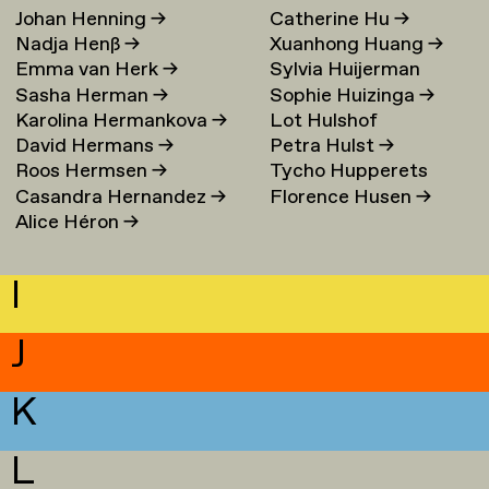
Johan Henning
→
Catherine Hu
→
Nadja Henß
→
Xuanhong Huang
→
Emma van Herk
→
Sylvia Huijerman
Sasha Herman
→
Sophie Huizinga
→
Karolina Hermankova
→
Lot Hulshof
David Hermans
→
Petra Hulst
→
Roos Hermsen
→
Tycho Hupperets
Casandra Hernandez
→
Florence Husen
→
Alice Héron
→
I
J
K
L