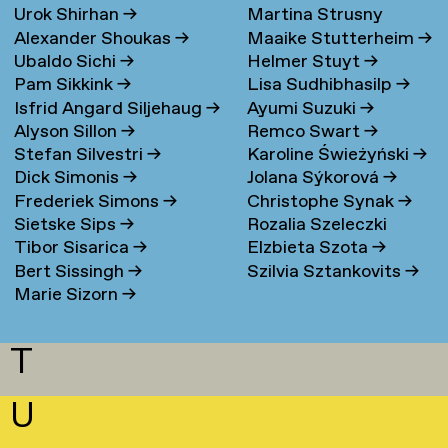
Urok Shirhan
→
Martina Strusny
Bergen
→
Alexander Shoukas
→
Maaike Stutterheim
→
Ubaldo Sichi
→
Helmer Stuyt
→
Pam Sikkink
→
Lisa Sudhibhasilp
→
Isfrid Angard Siljehaug
→
Ayumi Suzuki
→
Alyson Sillon
→
Remco Swart
→
Stefan Silvestri
→
Karoline Świeżyński
→
Dick Simonis
→
Jolana Sýkorová
→
Frederiek Simons
→
Christophe Synak
→
Sietske Sips
→
Rozalia Szeleczki
Tibor Sisarica
→
Elzbieta Szota
→
Bert Sissingh
→
Szilvia Sztankovits
→
Marie Sizorn
→
T
U