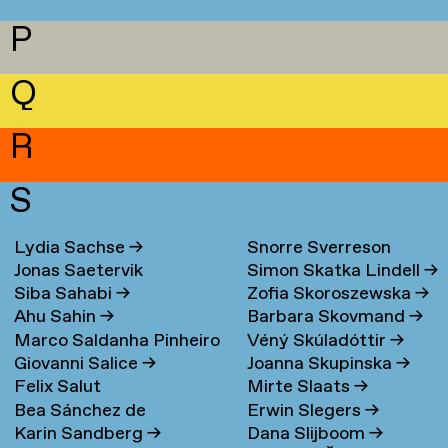
P
Q
R
S
Lydia Sachse
→
Snorre Sverreson
Jonas Saetervik
Simon Skatka Lindell
→
Skarveland Petlund
→
Siba Sahabi
→
Zofia Skoroszewska
→
Ahu Sahin
→
Barbara Skovmand
→
Marco Saldanha Pinheiro
Véný Skúladóttir
→
Giovanni Salice
→
Joanna Skupinska
→
→
Felix Salut
Mirte Slaats
→
Bea Sánchez de
Erwin Slegers
→
Karin Sandberg
→
Dana Slijboom
→
Lamadrid Bayón
→