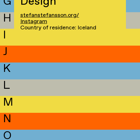
G
Design
H
stefanstefansson.org/
Instagram
Country of residence: Iceland
I
J
K
L
M
N
O