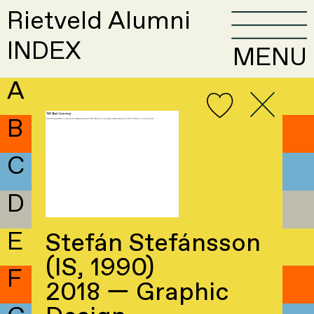
Rietveld Alumni
INDEX
MENU
A
B
C
D
E
Stefán Stefánsson
(IS, 1990)
F
2018 — Graphic