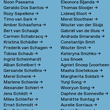
Noon Passama
Eleonora Šljanda
→
Geraldo Dos Santos
→
Thomas Slooijer
→
Sanpatchayapong
→
Rozy Sapelkine
→
Lidewij Sloot
→
Timo van Sark
→
Merel Slootheer
→
Amber Schaafsma
→
Wouter van der Sluijs
Bert van Schaaijk
Gabriël van de Sluis
→
Carmen Schabracq
→
Andrada Smaranda
→
Kristina Schädler
→
Constantijn Smit
Frederik van Schagen
→
Wouter Smit
→
Tobias Schaub
→
Kateryna Snizhko
→
Ingrid Scheinhardt
Lisa Snoek
Alban Schelbert
→
Agniet Snoep (voorheen
Gersande Schellinx
→
Masha Soetekouw
→
Meijerman)
→
Merel Schenk
→
Margherita Soldati
→
Marlene Schienle
→
Yunji Song
→
Alexander Schierl
→
Wooryun Song
→
Jens Schildt
→
Daphne de Sonneville
→
Miles Schleifer
→
Mariëtte Sontag
→
Ernst Schmidt
→
Aurelie Sorriaux
→