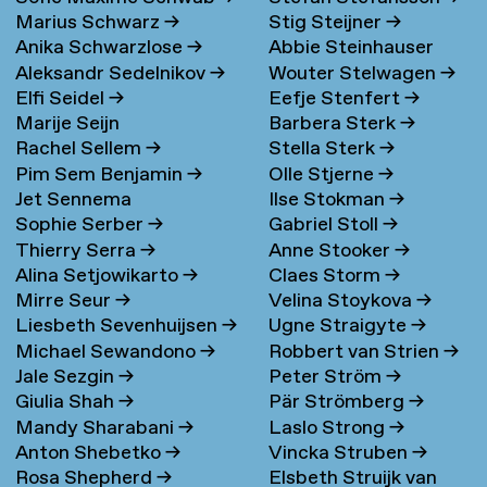
Marius Schwarz
→
Stig Steijner
→
Anika Schwarzlose
→
Abbie Steinhauser
Aleksandr Sedelnikov
→
Wouter Stelwagen
→
Elfi Seidel
→
Eefje Stenfert
→
Marije Seijn
Barbera Sterk
→
Rachel Sellem
→
Stella Sterk
→
Pim Sem Benjamin
→
Olle Stjerne
→
Jet Sennema
Ilse Stokman
→
Sophie Serber
→
Gabriel Stoll
→
Thierry Serra
→
Anne Stooker
→
Alina Setjowikarto
→
Claes Storm
→
Mirre Seur
→
Velina Stoykova
→
Liesbeth Sevenhuijsen
→
Ugne Straigyte
→
Michael Sewandono
→
Robbert van Strien
→
Jale Sezgin
→
Peter Ström
→
Giulia Shah
→
Pär Strömberg
→
Mandy Sharabani
→
Laslo Strong
→
Anton Shebetko
→
Vincka Struben
→
Rosa Shepherd
→
Elsbeth Struijk van