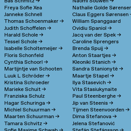
Bas Schmitz
→
Naomi Souwen
→
Freya Sofie Xea
Nathalie Golde Sørense
Janneke Schnell
Claus Eggers Sørensen
Schneevoigt
→
→
Thomas Schoenmaker
→
William Spanggaard
Judith Schoffelen
→
Ovidiu Spaniol
→
Nielsen
→
Harald Schole
→
Jacq van der Spek
→
Tessel Schole
→
Caroline Sprengers
Isabelle Scholtemeijer
→
Brenda Spuij
→
Floris Schonfeld
Anton Staartjes
→
Cynthia Schoorl
→
Kleoniki Stanich
→
Martijntje van Schooten
Sandra Stanionytè
→
Luuk L Schröder
→
Maartje Stapel
→
→
Kristina Schroeder
Ilya Stasevich
→
Marieke Schuit
→
Vita Stasiukynaite
Franziska Schulz
Paul Steenberghe
→
Hagar Schuringa
→
Jip van Steenis
→
Michiel Schuurman
→
Tijmen Steenvoorden
→
Maarten Schuurman
→
Dima Stefanova
→
Tamara Schvitz
→
Jelena Stefanović
Sofie Maxime Schwab
→
Stefán Stefánsson
→