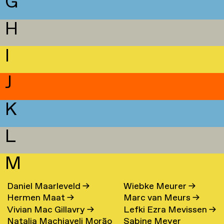
G
H
I
J
K
L
M
Daniel Maarleveld
→
Wiebke Meurer
→
Hermen Maat
→
Marc van Meurs
→
Vivian Mac Gillavry
→
Lefki Ezra Mevissen
→
Natalia Machiaveli Morão
Sabine Meyer