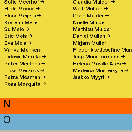
Sofie Meerhof
→
Claudia Mulder
→
Hilde Meeus
→
Wolf Mulder
→
Floor Meijers
→
Coen Mulder
→
Kris van Melle
Noëlle Mulder
Su Melo
→
Mathieu Mulder
Eric Mels
→
Daniel Mullen
→
Eva Mels
→
Mirjam Müller
Vanya Menken
Frederikke Josefine Mu
Lidewij Merckx
→
Joep Münstermann
→
Eefsen
→
Peter Mertens
→
Helena Musillo Ates
→
Inass Merzouk
→
Medeina Musteikyte
→
Petra Mesman
→
Jaakko Myyri
→
Rosa Mesquita
→
N
O