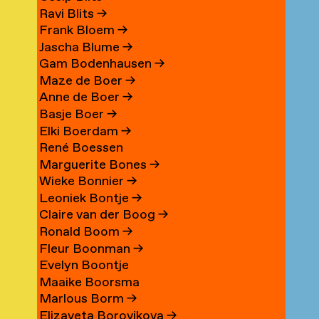
Ravi Blits
→
Frank Bloem
→
Jascha Blume
→
Gam Bodenhausen
→
Maze de Boer
→
Anne de Boer
→
Basje Boer
→
Elki Boerdam
→
René Boessen
Marguerite Bones
→
Wieke Bonnier
→
Leoniek Bontje
→
Claire van der Boog
→
Ronald Boom
→
Fleur Boonman
→
Evelyn Boontje
Maaike Boorsma
Marlous Borm
→
Elizaveta Borovikova
→