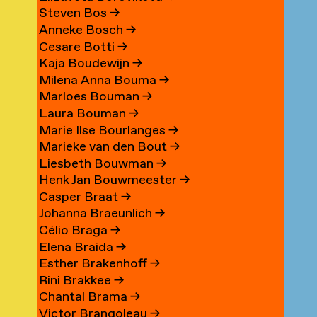
Steven Bos
→
Anneke Bosch
→
Cesare Botti
→
Kaja Boudewijn
→
Milena Anna Bouma
→
Marloes Bouman
→
Laura Bouman
→
Marie Ilse Bourlanges
→
Marieke van den Bout
→
Liesbeth Bouwman
→
Henk Jan Bouwmeester
→
Casper Braat
→
Johanna Braeunlich
→
Célio Braga
→
Elena Braida
→
Esther Brakenhoff
→
Rini Brakkee
→
Chantal Brama
→
Victor Brangoleau
→