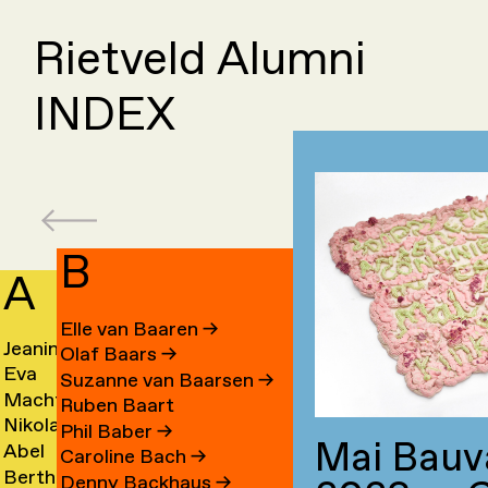
Rietveld Alumni
INDEX
B
A
C
Elle van Baaren
→
Jeanine
Day
Olaf Baars
→
Eva
Fede
Aalfs
Cahe
Suzanne van Baarsen
→
Machteld
Cleo
van
Camp
→
→
Ruben Baart
Nikolai
Ling
Aardse
Camp
Aalst
→
Phil Baber
→
Mai Bauva
Abel
Luca
Aarre
Cao
→
→
→
Caroline Bach
→
Bertha
Sach
Aben
Carb
→
→
Denny Backhaus
→