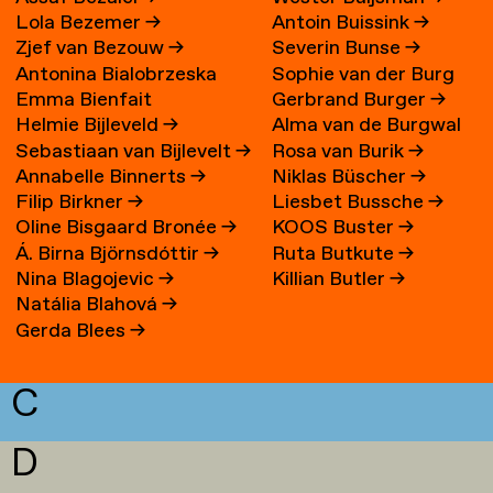
Lola Bezemer
→
Antoin Buissink
→
Zjef van Bezouw
→
Severin Bunse
→
Antonina Bialobrzeska
Sophie van der Burg
Emma Bienfait
Gerbrand Burger
→
Helmie Bijleveld
→
Alma van de Burgwal
Sebastiaan van Bijlevelt
→
Rosa van Burik
→
Annabelle Binnerts
→
Niklas Büscher
→
Filip Birkner
→
Liesbet Bussche
→
Oline Bisgaard Bronée
→
KOOS Buster
→
Á. Birna Björnsdóttir
→
Ruta Butkute
→
Nina Blagojevic
→
Killian Butler
→
Natália Blahová
→
Gerda Blees
→
C
D