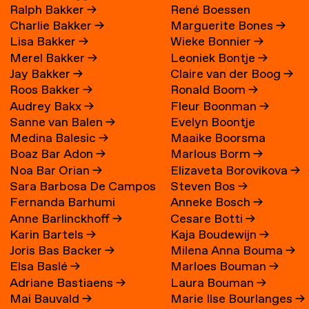
Ralph Bakker
→
René Boessen
Charlie Bakker
→
Marguerite Bones
→
Lisa Bakker
→
Wieke Bonnier
→
Merel Bakker
→
Leoniek Bontje
→
Jay Bakker
→
Claire van der Boog
→
Roos Bakker
→
Ronald Boom
→
Audrey Bakx
→
Fleur Boonman
→
Sanne van Balen
→
Evelyn Boontje
Medina Balesic
→
Maaike Boorsma
Boaz Bar Adon
→
Marlous Borm
→
Noa Bar Orian
→
Elizaveta Borovikova
→
Sara Barbosa De Campos
Steven Bos
→
Fernanda Barhumi
Anneke Bosch
→
→
Anne Barlinckhoff
→
Cesare Botti
→
Martínez
Karin Bartels
→
Kaja Boudewijn
→
Joris Bas Backer
→
Milena Anna Bouma
→
Elsa Baslé
→
Marloes Bouman
→
Adriane Bastiaens
→
Laura Bouman
→
Mai Bauvald
→
Marie Ilse Bourlanges
→