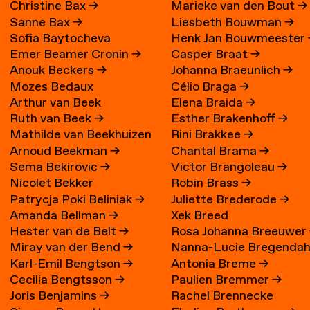
Christine Bax
→
Marieke van den Bout
→
Sanne Bax
→
Liesbeth Bouwman
→
Sofia Baytocheva
Henk Jan Bouwmeester
Emer Beamer Cronin
→
Casper Braat
→
Iordanova
Anouk Beckers
→
Johanna Braeunlich
→
Mozes Bedaux
Célio Braga
→
Arthur van Beek
Elena Braida
→
Ruth van Beek
→
Esther Brakenhoff
→
Mathilde van Beekhuizen
Rini Brakkee
→
Arnoud Beekman
→
Chantal Brama
→
→
Sema Bekirovic
→
Victor Brangoleau
→
Nicolet Bekker
Robin Brass
→
Patrycja Poki Beliniak
→
Juliette Brederode
→
Amanda Bellman
→
Xek Breed
Hester van de Belt
→
Rosa Johanna Breeuwer
Miray van der Bend
→
Nanna-Lucie Bregendah
Karl-Emil Bengtson
→
Antonia Breme
→
Axilgård
→
Cecilia Bengtsson
→
Paulien Bremmer
→
Joris Benjamins
→
Rachel Brennecke