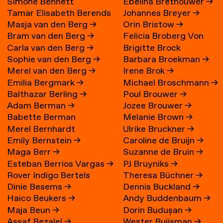
Simone Bennett
Ebelina Brethouwer
→
Tamar Elisabeth Berends
Johannes Breyer
→
Masja van den Berg
→
Orin Bristow
→
→
Bram van den Berg
→
Felicia Broberg Von
Carla van den Berg
→
Brigitte Brock
Zweigbergk
Sophie van den Berg
→
Barbara Broekman
→
Merel van den Berg
→
Irene Brok
→
Emilia Bergmark
→
Michael Broschmann
→
Balthazar Berling
→
Poul Brouwer
→
Adam Berman
→
Jozee Brouwer
→
Babette Berman
Melanie Brown
→
Merel Bernhardt
Ulrike Bruckner
→
Emily Bernstein
→
Caroline de Bruijn
→
Maga Berr
→
Suzanne de Bruin
→
Esteban Berrios Vargas
→
PJ Bruyniks
→
Rover Indigo Bertels
Theresa Büchner
→
Dinie Besems
→
Dennis Buckland
→
Haico Beukers
→
Andy Buddenbaum
→
Maja Beun
→
Dorin Budușan
→
Assaf Bezalel
→
Wester Buijsman
→