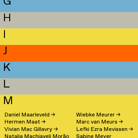
G
H
I
J
K
L
M
Daniel Maarleveld
→
Wiebke Meurer
→
Hermen Maat
→
Marc van Meurs
→
Vivian Mac Gillavry
→
Lefki Ezra Mevissen
→
Natalia Machiaveli Morão
Sabine Meyer