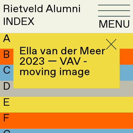
Rietveld Alumni
INDEX
MENU
A
Ella van der Meer
B
2023 — VAV -
C
moving image
D
E
F