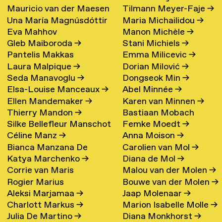
Mauricio van der Maesen
Tilmann Meyer-Faje
→
de Oliveira
→
Una María Magnúsdóttir
Maria Michailidou
→
de Sombreff
→
Eva Mahhov
Manon Michèle
→
→
Gleb Maiboroda
→
Stani Michiels
→
Pantelis Makkas
Emma Milicevic
→
Laura Malpique
→
Dorian Milović
→
Seda Manavoglu
→
Dongseok Min
→
Elsa-Louise Manceaux
→
Abel Minnée
→
Ellen Mandemaker
→
Karen van Minnen
→
Thierry Mandon
→
Bastiaan Mobach
Silke Bellefleur Manschot
Femke Moedt
→
Céline Manz
→
Anna Moison
→
→
Bianca Manzana De
Carolien van Mol
→
Katya Marchenko
→
Diana de Mol
→
Agustin
→
Corrie van Maris
Malou van der Molen
→
Rogier Marius
Bouwe van der Molen
→
Aleksi Marjamaa
→
Jaap Molenaar
→
Charlott Markus
→
Marion Isabelle Molle
→
Julia De Martino
→
Diana Monkhorst
→