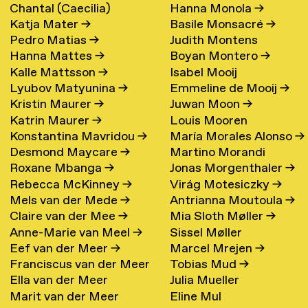
Chantal (Caecilia)
Hanna Monola
→
Katja Mater
→
Basile Monsacré
→
Maschke (Hattink)
→
Pedro Matias
→
Judith Montens
Hanna Mattes
→
Boyan Montero
→
Kalle Mattsson
→
Isabel Mooij
Lyubov Matyunina
→
Emmeline de Mooij
→
Kristin Maurer
→
Juwan Moon
→
Katrin Maurer
→
Louis Mooren
Konstantina Mavridou
→
María Morales Alonso
→
Desmond Maycare
→
Martino Morandi
Roxane Mbanga
→
Jonas Morgenthaler
→
Rebecca McKinney
→
Virág Motesiczky
→
Mels van der Mede
→
Antrianna Moutoula
→
Claire van der Mee
→
Mia Sloth Møller
→
Anne-Marie van Meel
→
Sissel Møller
Eef van der Meer
→
Marcel Mrejen
→
Franciscus van der Meer
Tobias Mud
→
Ella van der Meer
Julia Mueller
→
Marit van der Meer
Eline Mul