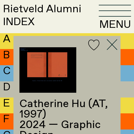
Rietveld Alumni
INDEX
MENU
A
B
C
D
E
Catherine Hu (AT,
1997)
F
2024 — Graphic