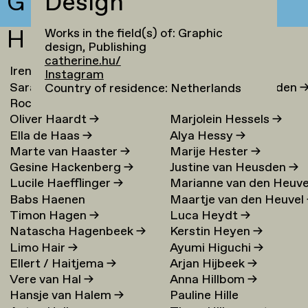
G
Design
H
Works in the field(s) of: Graphic
design, Publishing
catherine.hu/
Irene Loc Uyen Le Ha
→
Chaja Hertog
→
Instagram
Sarai de Haan
→
Melle van Herwaarden
Country of residence: Netherlands
Rocco Enzo ter Haar
→
Ate Hes
→
Oliver Haardt
→
Marjolein Hessels
→
Ella de Haas
→
Alya Hessy
→
Marte van Haaster
→
Marije Hester
→
Gesine Hackenberg
→
Justine van Heusden
→
Lucile Haefflinger
→
Marianne van den Heuve
Babs Haenen
Maartje van den Heuvel
→
Timon Hagen
→
Luca Heydt
→
Natascha Hagenbeek
→
Kerstin Heyen
→
Limo Hair
→
Ayumi Higuchi
→
Ellert / Haitjema
→
Arjan Hijbeek
→
Vere van Hal
→
Anna Hillbom
→
Hansje van Halem
→
Pauline Hille