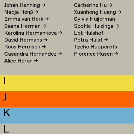
Johan Henning
→
Catherine Hu
→
Nadja Henß
→
Xuanhong Huang
→
Emma van Herk
→
Sylvia Huijerman
Sasha Herman
→
Sophie Huizinga
→
Karolina Hermankova
→
Lot Hulshof
David Hermans
→
Petra Hulst
→
Roos Hermsen
→
Tycho Hupperets
Casandra Hernandez
→
Florence Husen
→
Alice Héron
→
I
J
K
L