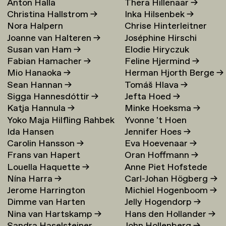
Anton Halla
Thera Hillenaar
→
Christina Hallstrom
→
Inka Hilsenbek
→
Nora Halpern
Chrise Hinterleitner
Joanne van Halteren
→
Joséphine Hirschi
Susan van Ham
→
Elodie Hiryczuk
Fabian Hamacher
→
Feline Hjermind
→
Mio Hanaoka
→
Herman Hjorth Berge
→
Sean Hannan
→
Tomáš Hlava
→
Sigga Hannesdóttir
→
Jefta Hoed
→
Katja Hannula
→
Minke Hoeksma
→
Yoko Maja Hilfling Rahbek
Yvonne 't Hoen
Ida Hansen
Jennifer Hoes
→
Hansen
→
Carolin Hansson
→
Eva Hoevenaar
→
Frans van Hapert
Oran Hoffmann
→
Louella Haquette
→
Anne Piet Hofstede
Nína Harra
→
Carl-Johan Högberg
→
Jerome Harrington
Michiel Hogenboom
→
Dimme van Harten
Jelly Hogendorp
→
Nina van Hartskamp
→
Hans den Hollander
→