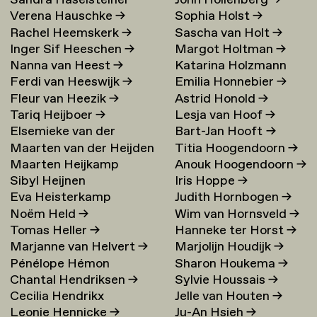
Sandra Haselsteiner
John Hollenberg
→
Verena Hauschke
→
Sophia Holst
→
Rachel Heemskerk
→
Sascha van Holt
→
Inger Sif Heeschen
→
Margot Holtman
→
Nanna van Heest
→
Katarina Holzmann
Ferdi van Heeswijk
→
Emilia Honnebier
→
Ekholm
→
Fleur van Heezik
→
Astrid Honold
→
Tariq Heijboer
→
Lesja van Hoof
→
Elsemieke van der
Bart-Jan Hooft
→
Maarten van der Heijden
Titia Hoogendoorn
→
Heijden
→
Maarten Heijkamp
Anouk Hoogendoorn
→
→
Sibyl Heijnen
Iris Hoppe
→
Eva Heisterkamp
Judith Hornbogen
→
Noëm Held
→
Wim van Hornsveld
→
Tomas Heller
→
Hanneke ter Horst
→
Marjanne van Helvert
→
Marjolijn Houdijk
→
Pénélope Hémon
Sharon Houkema
→
Chantal Hendriksen
→
Sylvie Houssais
→
Cecilia Hendrikx
Jelle van Houten
→
Leonie Hennicke
→
Ju-An Hsieh
→