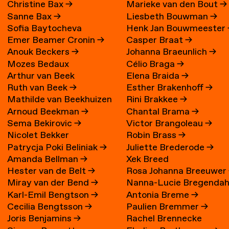
Christine Bax
→
Marieke van den Bout
→
Sanne Bax
→
Liesbeth Bouwman
→
Sofia Baytocheva
Henk Jan Bouwmeester
Emer Beamer Cronin
→
Casper Braat
→
Iordanova
Anouk Beckers
→
Johanna Braeunlich
→
Mozes Bedaux
Célio Braga
→
Arthur van Beek
Elena Braida
→
Ruth van Beek
→
Esther Brakenhoff
→
Mathilde van Beekhuizen
Rini Brakkee
→
Arnoud Beekman
→
Chantal Brama
→
→
Sema Bekirovic
→
Victor Brangoleau
→
Nicolet Bekker
Robin Brass
→
Patrycja Poki Beliniak
→
Juliette Brederode
→
Amanda Bellman
→
Xek Breed
Hester van de Belt
→
Rosa Johanna Breeuwer
Miray van der Bend
→
Nanna-Lucie Bregendah
Karl-Emil Bengtson
→
Antonia Breme
→
Axilgård
→
Cecilia Bengtsson
→
Paulien Bremmer
→
Joris Benjamins
→
Rachel Brennecke