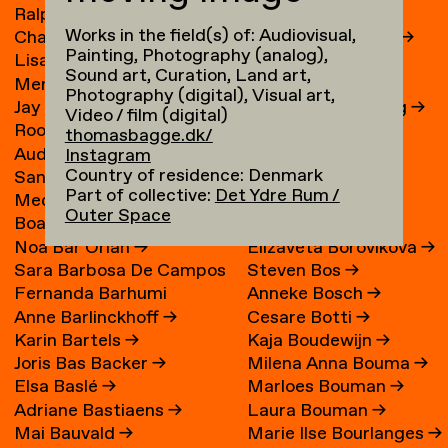
Ralph Bakker
→
René Boessen
Works in the field(s) of: Audiovisual,
Charlie Bakker
→
Marguerite Bones
→
Painting, Photography (analog),
Lisa Bakker
→
Wieke Bonnier
→
Sound art, Curation, Land art,
Merel Bakker
→
Leoniek Bontje
→
Photography (digital), Visual art,
Jay Bakker
→
Claire van der Boog
→
Video / film (digital)
Roos Bakker
→
Ronald Boom
→
thomasbagge.dk/
Audrey Bakx
→
Fleur Boonman
→
Instagram
Country of residence: Denmark
Sanne van Balen
→
Evelyn Boontje
Part of collective:
Det Ydre Rum /
Medina Balesic
→
Maaike Boorsma
Outer Space
Boaz Bar Adon
→
Marlous Borm
→
Noa Bar Orian
→
Elizaveta Borovikova
→
Sara Barbosa De Campos
Steven Bos
→
Fernanda Barhumi
Anneke Bosch
→
→
Anne Barlinckhoff
→
Cesare Botti
→
Martínez
Karin Bartels
→
Kaja Boudewijn
→
Joris Bas Backer
→
Milena Anna Bouma
→
Elsa Baslé
→
Marloes Bouman
→
Adriane Bastiaens
→
Laura Bouman
→
Mai Bauvald
→
Marie Ilse Bourlanges
→