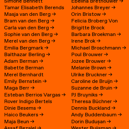
Simone Bennett
Ebelina Brethouwer
→
Tamar Elisabeth Berends
Johannes Breyer
→
Masja van den Berg
→
Orin Bristow
→
→
Bram van den Berg
→
Felicia Broberg Von
Carla van den Berg
→
Brigitte Brock
Zweigbergk
Sophie van den Berg
→
Barbara Broekman
→
Merel van den Berg
→
Irene Brok
→
Emilia Bergmark
→
Michael Broschmann
→
Balthazar Berling
→
Poul Brouwer
→
Adam Berman
→
Jozee Brouwer
→
Babette Berman
Melanie Brown
→
Merel Bernhardt
Ulrike Bruckner
→
Emily Bernstein
→
Caroline de Bruijn
→
Maga Berr
→
Suzanne de Bruin
→
Esteban Berrios Vargas
→
PJ Bruyniks
→
Rover Indigo Bertels
Theresa Büchner
→
Dinie Besems
→
Dennis Buckland
→
Haico Beukers
→
Andy Buddenbaum
→
Maja Beun
→
Dorin Budușan
→
Assaf Bezalel
→
Wester Buijsman
→