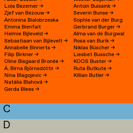
Lola Bezemer
→
Antoin Buissink
→
Zjef van Bezouw
→
Severin Bunse
→
Antonina Bialobrzeska
Sophie van der Burg
Emma Bienfait
Gerbrand Burger
→
Helmie Bijleveld
→
Alma van de Burgwal
Sebastiaan van Bijlevelt
→
Rosa van Burik
→
Annabelle Binnerts
→
Niklas Büscher
→
Filip Birkner
→
Liesbet Bussche
→
Oline Bisgaard Bronée
→
KOOS Buster
→
Á. Birna Björnsdóttir
→
Ruta Butkute
→
Nina Blagojevic
→
Killian Butler
→
Natália Blahová
→
Gerda Blees
→
C
D