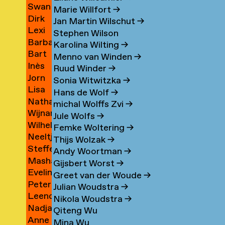
eas
Swan
aty
Vink
→
→
Marie Willfort
→
os
Dirk
ll
Vinton
→
Jan Martin Wilschut
→
Lexi
gas
Vis
→
→
Stephen Wilson
Barbara
Visco
Karolina Wilting
→
ca
Bart
tytė
Visser
→
Menno van Winden
→
na
Inès
r
Vissers
→
Ruud Winder
→
topher
Jorn
e
Vivier
→
Sonia Witwitzka
→
Lisa
Vlaanderen
→
Hans de Wolf
→
Nathaly
Vlamings
→
michal Wolffs Zvi
→
Wijnand
Vlaun
→
Jule Wolfs
→
Wilhelmus
Vlok
Femke Woltering
→
Neeltje
(Pim)
→
Thijs Wolzak
→
Steffen
van
Vlug
Andy Woortman
→
Masha
Vogelezang
der
→
Gijsbert Worst
→
Eveline
Volkova
→
Vlugt
Greet van der Woude
→
Peter
o
Vondeling
→
Julian Woudstra
→
Leendert
de
Nikola Woudstra
→
Nadja
n
Vooijce
Voogt
Qiteng Wu
Anne
Voorham
→
→
Mina Wu