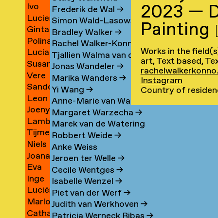
Ivo
2023 — 
van
Duyvenbode
Frederik de Wal
→
n
Lucien
lder
van
t
van
Simon Wald-Lasowski
→
Painting
r
Ginta
yong
van
van
Leeuwen
Bradley Walker
→
ina
Polina
Tinte
Valen
Stiphout
→
Rachel Walker-Konno
→
Works in the field(
Lucia
eva
Vasilyeva
Vasermane
→
→
Tjallien Walma van der Molen
→
art, Text based, Tex
eh
Susan
Vázquez
yapong
→
→
Jonas Wandeler
→
rachelwalkerkonno
tana
Vere
ani
van
Vives
Marika Wanders
→
Instagram
e
Sander
arova
van
Veen
→
Yi Wang
→
Country of residen
Leon
n
Veenhof
der
→
Anne-Marie van Warmerdam
iti
Joeny
Veer
→
Veen
Margaret Warzecha
→
Lambertine
Veldhuijzen
→
→
Marek van de Watering
Tijme
n
van
van
Robbert Weide
→
je
Niels
ws
Veldt
Veldhuizen
Zanten
Anke Weiss
e
Joana
en
Veldt
→
→
→
Jeroen ter Welle
→
cia
Eva
t
ma
Velu
→
Cecile Wentges
→
-
Inge
azo
van
as
→
Isabelle Wenzel
→
a
Luciënne
van
Velzen
Piet van der Werf
→
te
Marlous
val
Venner
sen
der
Judith van Werkhoven
→
Catharina
d
Verburgt
→
Ven
Patricia Werneck Ribas
→