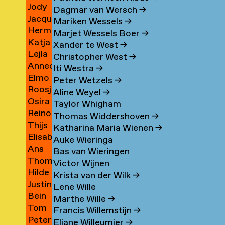
ssa
Jody
man
Vergeer
→
→
Dagmar van Wersch
→
a
Jacqueline
Vergeer
→
Mariken Wessels
→
n
Herman
Verhaagen
lhoven
→
Marjet Wessels Boer
→
ine
Katja
er
Verhagen
rg
Xander te West
→
n
Lejla
er
Verheul
→
Christopher West
→
e
Annechien
henko
Verheus
→
Iti Westra
→
andar
Elmo
ben
Verhey
→
Peter Wetzels
→
Roosje
er
ović
Vermijs
→
t
Aline Weyel
→
n
Osira
nen
Verschoor
→
Taylor Whigham
on
Reinout
v
Verspyck
→
Thomas Widdershoven
→
l
Thijs
Versteeg
→
Katharina Maria Wienen
→
Elisabeth
er
Verster
eren
→
Auke Wieringa
r
Ans
uoglu
Vervecken
eren
→
Bas van Wieringen
a
Thomas
berg
Vianen
→
Victor Wijnen
Hilde
einsrud
Viers
→
Krista van der Wilk
→
Justina
Viëtor
→
Lene Wille
ne
Bein
uille
Vilčinskaitė
Marthe Wille
→
Tom
wen
van
→
Francis Willemstijn
→
r
Peter
Vincent
Vilsteren
Eliane Willeumier
→