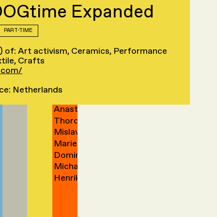
Mohammad
Lowies
DOGtime Expanded
Yedidia
van
→
→
Ege
Anna
Yektaparast
van
→
der
Han
Hannah
Yılmaztürk
Zargham
→
Zanen
Zand
PART-TIME
Lova
Nomin
Yu
→
Zeeman
→
→
→
→
s) of: Art activism, Ceramics, Performance
Wenrui
Zezegmaa
→
Yu 余
tile, Crafts
Haoran
Zhao
→
立尧
.com/
Andreas
Zhi
→
→
→
Melle
Zidek
ce: Netherlands
Agnieszka
Zijlstra
→
Anastasia
Zimolag
→
Thordis
Zinner
→
Mislav
Erla
Marieke
Žugaj
Zoega
Dominique
Zwart
→
Micha
Zwartelé
→
Henrik
Zweifel
→
van
→
der
Zwet