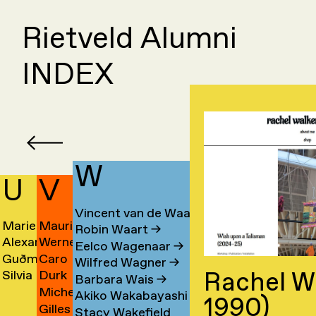
Rietveld Alumni
INDEX
W
U
V
Vincent van de Waal
Marieke
Mauri
Robin Waart
→
a
Alexander
Werner
Ubbink
Valdevino
Eelco Wagenaar
→
Guðmundur
Caro
Karl
de
→
Mendes
Wilfred Wagner
→
Rachel W
n
Silvia
Durk
ashi
Úlfarsson
de
Übelhör
Valk
→
Barbara Wais
→
Michel
en
Ulloa
Valkema
→
Valk
→
→
Akiko Wakabayashi
→
1990)
Gilles
m
van
Marquez
→
→
Stacy Wakefield