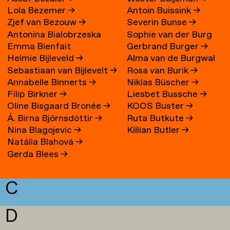
Lola Bezemer
→
Antoin Buissink
→
Zjef van Bezouw
→
Severin Bunse
→
Antonina Bialobrzeska
Sophie van der Burg
Emma Bienfait
Gerbrand Burger
→
Helmie Bijleveld
→
Alma van de Burgwal
Sebastiaan van Bijlevelt
→
Rosa van Burik
→
Annabelle Binnerts
→
Niklas Büscher
→
Filip Birkner
→
Liesbet Bussche
→
Oline Bisgaard Bronée
→
KOOS Buster
→
Á. Birna Björnsdóttir
→
Ruta Butkute
→
Nina Blagojevic
→
Killian Butler
→
Natália Blahová
→
Gerda Blees
→
C
D