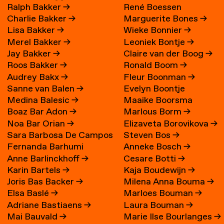
Ralph Bakker
→
René Boessen
Charlie Bakker
→
Marguerite Bones
→
Lisa Bakker
→
Wieke Bonnier
→
Merel Bakker
→
Leoniek Bontje
→
Jay Bakker
→
Claire van der Boog
→
Roos Bakker
→
Ronald Boom
→
Audrey Bakx
→
Fleur Boonman
→
Sanne van Balen
→
Evelyn Boontje
Medina Balesic
→
Maaike Boorsma
Boaz Bar Adon
→
Marlous Borm
→
Noa Bar Orian
→
Elizaveta Borovikova
→
Sara Barbosa De Campos
Steven Bos
→
Fernanda Barhumi
Anneke Bosch
→
→
Anne Barlinckhoff
→
Cesare Botti
→
Martínez
Karin Bartels
→
Kaja Boudewijn
→
Joris Bas Backer
→
Milena Anna Bouma
→
Elsa Baslé
→
Marloes Bouman
→
Adriane Bastiaens
→
Laura Bouman
→
Mai Bauvald
→
Marie Ilse Bourlanges
→