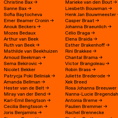
Christine Bax
→
Marieke van den Bout
→
Sanne Bax
→
Liesbeth Bouwman
→
Sofia Baytocheva
Henk Jan Bouwmeester
Emer Beamer Cronin
→
Casper Braat
→
Iordanova
Anouk Beckers
→
Johanna Braeunlich
→
Mozes Bedaux
Célio Braga
→
Arthur van Beek
Elena Braida
→
Ruth van Beek
→
Esther Brakenhoff
→
Mathilde van Beekhuizen
Rini Brakkee
→
Arnoud Beekman
→
Chantal Brama
→
→
Sema Bekirovic
→
Victor Brangoleau
→
Nicolet Bekker
Robin Brass
→
Patrycja Poki Beliniak
→
Juliette Brederode
→
Amanda Bellman
→
Xek Breed
Hester van de Belt
→
Rosa Johanna Breeuwer
Miray van der Bend
→
Nanna-Lucie Bregendah
Karl-Emil Bengtson
→
Antonia Breme
→
Axilgård
→
Cecilia Bengtsson
→
Paulien Bremmer
→
Joris Benjamins
→
Rachel Brennecke