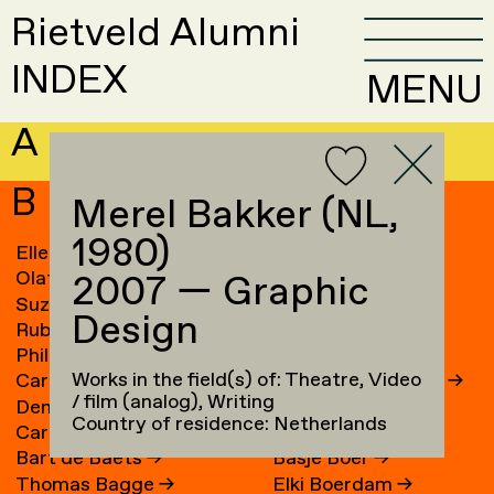
Rietveld Alumni
INDEX
MENU
A
B
Merel Bakker (NL,
1980)
Elle van Baaren
→
Sandra Blichert
→
Olaf Baars
→
Ossip Blits
→
2007 — Graphic
Suzanne van Baarsen
→
Ravi Blits
→
Design
Ruben Baart
Frank Bloem
→
Phil Baber
→
Jascha Blume
→
Works in the field(s) of: Theatre, Video
Caroline Bach
→
Gam Bodenhausen
→
/ film (analog), Writing
Denny Backhaus
→
Maze de Boer
→
Country of residence: Netherlands
Carin Baeten
→
Anne de Boer
→
Bart de Baets
→
Basje Boer
→
Thomas Bagge
→
Elki Boerdam
→