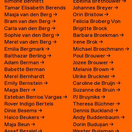
Simone Bennett
Ebelina Brethouwer
→
Tamar Elisabeth Berends
Johannes Breyer
→
Masja van den Berg
→
Orin Bristow
→
→
Bram van den Berg
→
Felicia Broberg Von
Carla van den Berg
→
Brigitte Brock
Zweigbergk
Sophie van den Berg
→
Barbara Broekman
→
Merel van den Berg
→
Irene Brok
→
Emilia Bergmark
→
Michael Broschmann
→
Balthazar Berling
→
Poul Brouwer
→
Adam Berman
→
Jozee Brouwer
→
Babette Berman
Melanie Brown
→
Merel Bernhardt
Ulrike Bruckner
→
Emily Bernstein
→
Caroline de Bruijn
→
Maga Berr
→
Suzanne de Bruin
→
Esteban Berrios Vargas
→
PJ Bruyniks
→
Rover Indigo Bertels
Theresa Büchner
→
Dinie Besems
→
Dennis Buckland
→
Haico Beukers
→
Andy Buddenbaum
→
Maja Beun
→
Dorin Budușan
→
Assaf Bezalel
→
Wester Buijsman
→