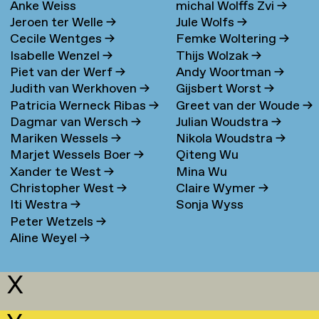
Anke Weiss
michal Wolffs Zvi
→
Jeroen ter Welle
→
Jule Wolfs
→
Cecile Wentges
→
Femke Woltering
→
Isabelle Wenzel
→
Thijs Wolzak
→
Piet van der Werf
→
Andy Woortman
→
Judith van Werkhoven
→
Gijsbert Worst
→
Patricia Werneck Ribas
→
Greet van der Woude
→
Dagmar van Wersch
→
Julian Woudstra
→
Mariken Wessels
→
Nikola Woudstra
→
Marjet Wessels Boer
→
Qiteng Wu
Xander te West
→
Mina Wu
Christopher West
→
Claire Wymer
→
Iti Westra
→
Sonja Wyss
Peter Wetzels
→
Aline Weyel
→
X