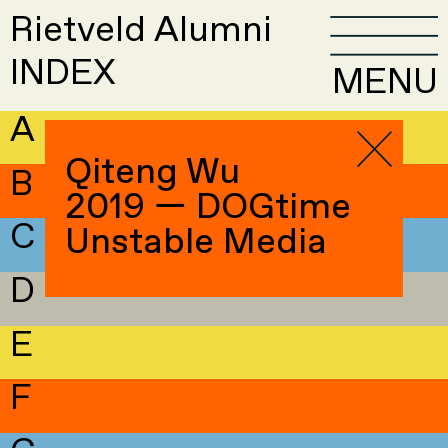
Rietveld Alumni
INDEX
MENU
A
Qiteng Wu
B
2019 — DOGtime
C
Unstable Media
D
E
F