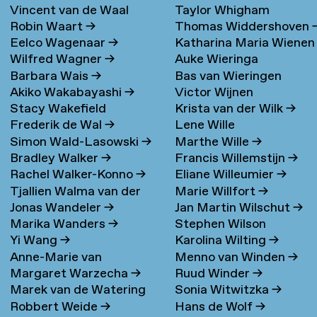
Vincent van de Waal
Taylor Whigham
Robin Waart
→
Thomas Widdershoven
Eelco Wagenaar
→
Katharina Maria Wienen
Wilfred Wagner
→
Auke Wieringa
→
Barbara Wais
→
Bas van Wieringen
Akiko Wakabayashi
→
Victor Wijnen
Stacy Wakefield
Krista van der Wilk
→
Frederik de Wal
→
Lene Wille
Simon Wald-Lasowski
→
Marthe Wille
→
Bradley Walker
→
Francis Willemstijn
→
Rachel Walker-Konno
→
Eliane Willeumier
→
Tjallien Walma van der
Marie Willfort
→
Jonas Wandeler
→
Jan Martin Wilschut
→
Molen
→
Marika Wanders
→
Stephen Wilson
Yi Wang
→
Karolina Wilting
→
Anne-Marie van
Menno van Winden
→
Margaret Warzecha
→
Ruud Winder
→
Warmerdam
Marek van de Watering
Sonia Witwitzka
→
Robbert Weide
→
Hans de Wolf
→