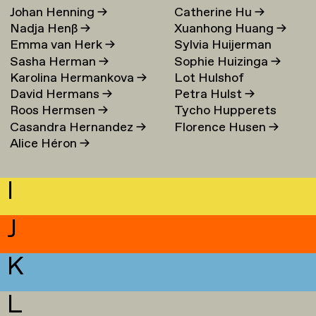
Johan Henning
→
Catherine Hu
→
Nadja Henß
→
Xuanhong Huang
→
Emma van Herk
→
Sylvia Huijerman
Sasha Herman
→
Sophie Huizinga
→
Karolina Hermankova
→
Lot Hulshof
David Hermans
→
Petra Hulst
→
Roos Hermsen
→
Tycho Hupperets
Casandra Hernandez
→
Florence Husen
→
Alice Héron
→
I
J
K
L