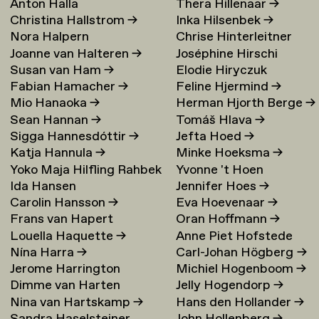
Anton Halla
Thera Hillenaar
→
Christina Hallstrom
→
Inka Hilsenbek
→
Nora Halpern
Chrise Hinterleitner
Joanne van Halteren
→
Joséphine Hirschi
Susan van Ham
→
Elodie Hiryczuk
Fabian Hamacher
→
Feline Hjermind
→
Mio Hanaoka
→
Herman Hjorth Berge
→
Sean Hannan
→
Tomáš Hlava
→
Sigga Hannesdóttir
→
Jefta Hoed
→
Katja Hannula
→
Minke Hoeksma
→
Yoko Maja Hilfling Rahbek
Yvonne 't Hoen
Ida Hansen
Jennifer Hoes
→
Hansen
→
Carolin Hansson
→
Eva Hoevenaar
→
Frans van Hapert
Oran Hoffmann
→
Louella Haquette
→
Anne Piet Hofstede
Nína Harra
→
Carl-Johan Högberg
→
Jerome Harrington
Michiel Hogenboom
→
Dimme van Harten
Jelly Hogendorp
→
Nina van Hartskamp
→
Hans den Hollander
→