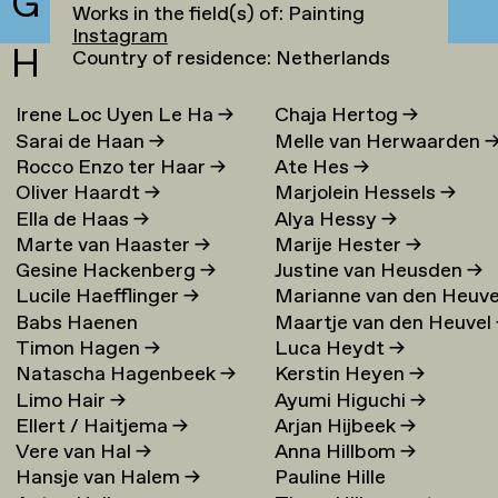
G
Works in the field(s) of: Painting
Instagram
H
Country of residence: Netherlands
Irene Loc Uyen Le Ha
→
Chaja Hertog
→
Sarai de Haan
→
Melle van Herwaarden
Rocco Enzo ter Haar
→
Ate Hes
→
Oliver Haardt
→
Marjolein Hessels
→
Ella de Haas
→
Alya Hessy
→
Marte van Haaster
→
Marije Hester
→
Gesine Hackenberg
→
Justine van Heusden
→
Lucile Haefflinger
→
Marianne van den Heuve
Babs Haenen
Maartje van den Heuvel
→
Timon Hagen
→
Luca Heydt
→
Natascha Hagenbeek
→
Kerstin Heyen
→
Limo Hair
→
Ayumi Higuchi
→
Ellert / Haitjema
→
Arjan Hijbeek
→
Vere van Hal
→
Anna Hillbom
→
Hansje van Halem
→
Pauline Hille