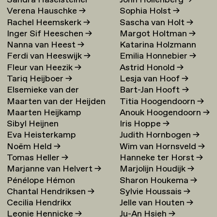
Sandra Haselsteiner
John Hollenberg
→
Verena Hauschke
→
Sophia Holst
→
Rachel Heemskerk
→
Sascha van Holt
→
Inger Sif Heeschen
→
Margot Holtman
→
Nanna van Heest
→
Katarina Holzmann
Ferdi van Heeswijk
→
Emilia Honnebier
→
Ekholm
→
Fleur van Heezik
→
Astrid Honold
→
Tariq Heijboer
→
Lesja van Hoof
→
Elsemieke van der
Bart-Jan Hooft
→
Maarten van der Heijden
Titia Hoogendoorn
→
Heijden
→
Maarten Heijkamp
Anouk Hoogendoorn
→
→
Sibyl Heijnen
Iris Hoppe
→
Eva Heisterkamp
Judith Hornbogen
→
Noëm Held
→
Wim van Hornsveld
→
Tomas Heller
→
Hanneke ter Horst
→
Marjanne van Helvert
→
Marjolijn Houdijk
→
Pénélope Hémon
Sharon Houkema
→
Chantal Hendriksen
→
Sylvie Houssais
→
Cecilia Hendrikx
Jelle van Houten
→
Leonie Hennicke
→
Ju-An Hsieh
→