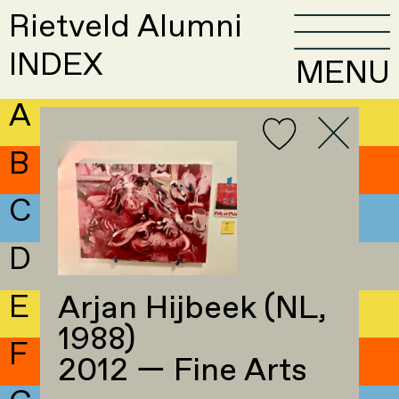
Rietveld Alumni
INDEX
MENU
A
B
C
D
E
Arjan Hijbeek (NL,
1988)
F
2012 — Fine Arts