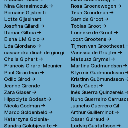
Nina Gierasimczuk
→
Rosa Groenewegen
→
Romaine Gijsberti
Teun Grondman
→
Lotte Gijselhart
Sam de Groot
→
Hodenpijl
→
Josefina Gilardi
→
Tobias Groot
→
Itamar Gilboa
→
Lonneke de Groot
→
Elena LM Giolo
→
Joost Grootens
→
Léa Giordano
→
Tijmen van Grootheest
cassandra dinah de giorgi
Vanessa de Gruijter
→
Chella Giphart
→
Mateusz Grymel
→
→
Francois Girard-Meunier
Martina Gudmundson
→
Paul Girardeau
→
Styrmir Gudmundsson
Odilo Girod
→
Kristinn Guðmundsson
Jeanne Gironde
Rudy Guedj
→
Zara Glaser
→
Inês Guerra Quinzereis
Hippolyte Godest
→
Nuno Guerreiro Carrusc
Nicola Godman
→
Juancho Guerrero Gil
Marco Goldenbeld
→
Arthur Guilleminot
→
Katarzyna Golenia-
César Guiraud
→
Sandra Golubjevaite
→
Ludvig Gustafsson
→
Baldyga
→