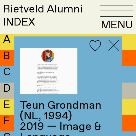
Rietveld Alumni
INDEX
MENU
A
B
C
D
E
Teun Grondman
(NL, 1994)
F
2019 — Image &