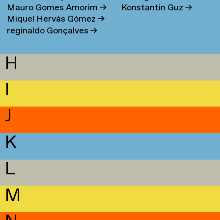
Mauro Gomes Amorim
→
Konstantin Guz
→
Miquel Hervás Gómez
→
reginaldo Gonçalves
→
H
I
J
K
L
M