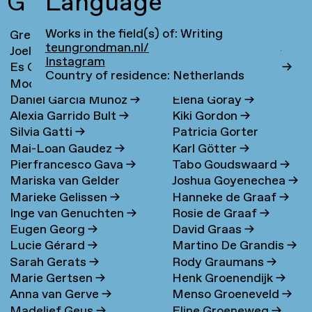
G
Language
Works in the field(s) of: Writing
Greta Ona Galiauskaite
→
Maria Gondek
→
teungrondman.nl/
Joel Galvez
→
Jolanda van Goor
→
Instagram
Es Gandrup
→
Sanne van de Goor
→
Country of residence: Netherlands
Moonsick Gang
→
Andrea Goralsky
→
Daniel García Muñoz
→
Elena Goray
→
Alexia Garrido Bult
→
Kiki Gordon
→
Silvia Gatti
→
Patricia Gorter
Mai-Loan Gaudez
→
Karl Götter
→
Pierfrancesco Gava
→
Tabo Goudswaard
→
Mariska van Gelder
Joshua Goyenechea
→
Marieke Gelissen
→
Hanneke de Graaf
→
Inge van Genuchten
→
Rosie de Graaf
→
Eugen Georg
→
David Graas
→
Lucie Gérard
→
Martino De Grandis
→
Sarah Gerats
→
Rody Graumans
→
Marie Gertsen
→
Henk Groenendijk
→
Anna van Gerve
→
Menso Groeneveld
→
Madelief Geus
→
Eline Groeneweg
→