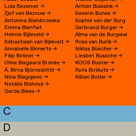
Lola Bezemer
→
Antoin Buissink
→
Zjef van Bezouw
→
Severin Bunse
→
Antonina Bialobrzeska
Sophie van der Burg
Emma Bienfait
Gerbrand Burger
→
Helmie Bijleveld
→
Alma van de Burgwal
Sebastiaan van Bijlevelt
→
Rosa van Burik
→
Annabelle Binnerts
→
Niklas Büscher
→
Filip Birkner
→
Liesbet Bussche
→
Oline Bisgaard Bronée
→
KOOS Buster
→
Á. Birna Björnsdóttir
→
Ruta Butkute
→
Nina Blagojevic
→
Killian Butler
→
Natália Blahová
→
Gerda Blees
→
C
D