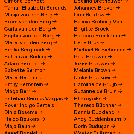
Simone Bennett
Ebelina Brethouwer
→
Tamar Elisabeth Berends
Johannes Breyer
→
Masja van den Berg
→
Orin Bristow
→
→
Bram van den Berg
→
Felicia Broberg Von
Carla van den Berg
→
Brigitte Brock
Zweigbergk
Sophie van den Berg
→
Barbara Broekman
→
Merel van den Berg
→
Irene Brok
→
Emilia Bergmark
→
Michael Broschmann
→
Balthazar Berling
→
Poul Brouwer
→
Adam Berman
→
Jozee Brouwer
→
Babette Berman
Melanie Brown
→
Merel Bernhardt
Ulrike Bruckner
→
Emily Bernstein
→
Caroline de Bruijn
→
Maga Berr
→
Suzanne de Bruin
→
Esteban Berrios Vargas
→
PJ Bruyniks
→
Rover Indigo Bertels
Theresa Büchner
→
Dinie Besems
→
Dennis Buckland
→
Haico Beukers
→
Andy Buddenbaum
→
Maja Beun
→
Dorin Budușan
→
Assaf Bezalel
→
Wester Buijsman
→