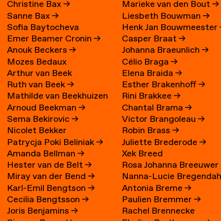
Christine Bax
→
Marieke van den Bout
→
Sanne Bax
→
Liesbeth Bouwman
→
Sofia Baytocheva
Henk Jan Bouwmeester
Emer Beamer Cronin
→
Casper Braat
→
Iordanova
Anouk Beckers
→
Johanna Braeunlich
→
Mozes Bedaux
Célio Braga
→
Arthur van Beek
Elena Braida
→
Ruth van Beek
→
Esther Brakenhoff
→
Mathilde van Beekhuizen
Rini Brakkee
→
Arnoud Beekman
→
Chantal Brama
→
→
Sema Bekirovic
→
Victor Brangoleau
→
Nicolet Bekker
Robin Brass
→
Patrycja Poki Beliniak
→
Juliette Brederode
→
Amanda Bellman
→
Xek Breed
Hester van de Belt
→
Rosa Johanna Breeuwer
Miray van der Bend
→
Nanna-Lucie Bregendah
Karl-Emil Bengtson
→
Antonia Breme
→
Axilgård
→
Cecilia Bengtsson
→
Paulien Bremmer
→
Joris Benjamins
→
Rachel Brennecke