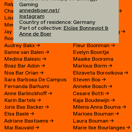
Ralph Bakker
→
René Boessen
Gaming
annedeboer.net/
Charlie Bakker
→
Marguerite Bones
→
Instagram
Lisa Bakker
→
Wieke Bonnier
→
Country of residence: Germany
Merel Bakker
→
Leoniek Bontje
→
Part of collective:
Eloïse Bonneviot &
Jay Bakker
→
Claire van der Boog
→
Anne de Boer
Roos Bakker
→
Ronald Boom
→
Audrey Bakx
→
Fleur Boonman
→
Sanne van Balen
→
Evelyn Boontje
Medina Balesic
→
Maaike Boorsma
Boaz Bar Adon
→
Marlous Borm
→
Noa Bar Orian
→
Elizaveta Borovikova
→
Sara Barbosa De Campos
Steven Bos
→
Fernanda Barhumi
Anneke Bosch
→
→
Anne Barlinckhoff
→
Cesare Botti
→
Martínez
Karin Bartels
→
Kaja Boudewijn
→
Joris Bas Backer
→
Milena Anna Bouma
→
Elsa Baslé
→
Marloes Bouman
→
Adriane Bastiaens
→
Laura Bouman
→
Mai Bauvald
→
Marie Ilse Bourlanges
→