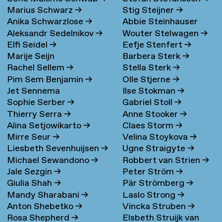
Marius Schwarz
→
Stig Steijner
→
Anika Schwarzlose
→
Abbie Steinhauser
Aleksandr Sedelnikov
→
Wouter Stelwagen
→
Elfi Seidel
→
Eefje Stenfert
→
Marije Seijn
Barbera Sterk
→
Rachel Sellem
→
Stella Sterk
→
Pim Sem Benjamin
→
Olle Stjerne
→
Jet Sennema
Ilse Stokman
→
Sophie Serber
→
Gabriel Stoll
→
Thierry Serra
→
Anne Stooker
→
Alina Setjowikarto
→
Claes Storm
→
Mirre Seur
→
Velina Stoykova
→
Liesbeth Sevenhuijsen
→
Ugne Straigyte
→
Michael Sewandono
→
Robbert van Strien
→
Jale Sezgin
→
Peter Ström
→
Giulia Shah
→
Pär Strömberg
→
Mandy Sharabani
→
Laslo Strong
→
Anton Shebetko
→
Vincka Struben
→
Rosa Shepherd
→
Elsbeth Struijk van