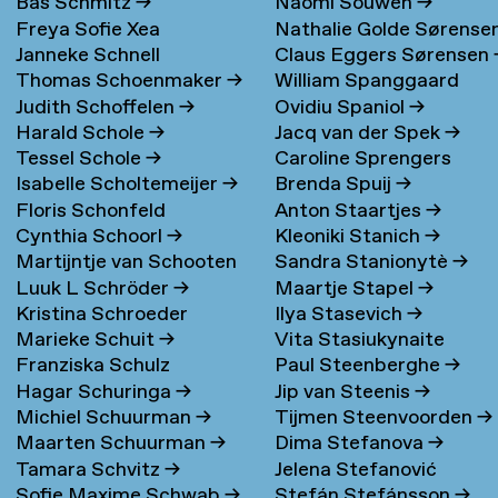
Bas Schmitz
→
Naomi Souwen
→
Freya Sofie Xea
Nathalie Golde Sørense
Janneke Schnell
Claus Eggers Sørensen
Schneevoigt
→
→
Thomas Schoenmaker
→
William Spanggaard
Judith Schoffelen
→
Ovidiu Spaniol
→
Nielsen
→
Harald Schole
→
Jacq van der Spek
→
Tessel Schole
→
Caroline Sprengers
Isabelle Scholtemeijer
→
Brenda Spuij
→
Floris Schonfeld
Anton Staartjes
→
Cynthia Schoorl
→
Kleoniki Stanich
→
Martijntje van Schooten
Sandra Stanionytè
→
Luuk L Schröder
→
Maartje Stapel
→
→
Kristina Schroeder
Ilya Stasevich
→
Marieke Schuit
→
Vita Stasiukynaite
Franziska Schulz
Paul Steenberghe
→
Hagar Schuringa
→
Jip van Steenis
→
Michiel Schuurman
→
Tijmen Steenvoorden
→
Maarten Schuurman
→
Dima Stefanova
→
Tamara Schvitz
→
Jelena Stefanović
Sofie Maxime Schwab
→
Stefán Stefánsson
→