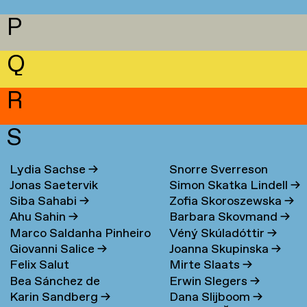
P
Q
R
S
Lydia Sachse
→
Snorre Sverreson
Jonas Saetervik
Simon Skatka Lindell
→
Skarveland Petlund
→
Siba Sahabi
→
Zofia Skoroszewska
→
Ahu Sahin
→
Barbara Skovmand
→
Marco Saldanha Pinheiro
Véný Skúladóttir
→
Giovanni Salice
→
Joanna Skupinska
→
→
Felix Salut
Mirte Slaats
→
Bea Sánchez de
Erwin Slegers
→
Karin Sandberg
→
Dana Slijboom
→
Lamadrid Bayón
→