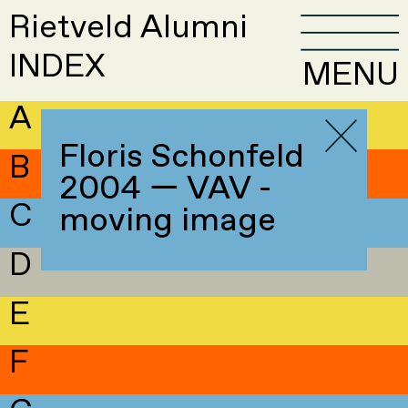
Rietveld Alumni
INDEX
MENU
A
Floris Schonfeld
B
2004 — VAV -
C
moving image
D
E
F