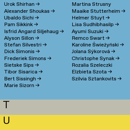
Urok Shirhan
→
Martina Strusny
Bergen
→
Alexander Shoukas
→
Maaike Stutterheim
→
Ubaldo Sichi
→
Helmer Stuyt
→
Pam Sikkink
→
Lisa Sudhibhasilp
→
Isfrid Angard Siljehaug
→
Ayumi Suzuki
→
Alyson Sillon
→
Remco Swart
→
Stefan Silvestri
→
Karoline Świeżyński
→
Dick Simonis
→
Jolana Sýkorová
→
Frederiek Simons
→
Christophe Synak
→
Sietske Sips
→
Rozalia Szeleczki
Tibor Sisarica
→
Elzbieta Szota
→
Bert Sissingh
→
Szilvia Sztankovits
→
Marie Sizorn
→
T
U