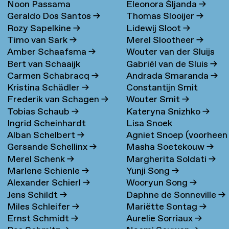
Noon Passama
Eleonora Šljanda
→
Geraldo Dos Santos
→
Thomas Slooijer
→
Sanpatchayapong
→
Rozy Sapelkine
→
Lidewij Sloot
→
Timo van Sark
→
Merel Slootheer
→
Amber Schaafsma
→
Wouter van der Sluijs
Bert van Schaaijk
Gabriël van de Sluis
→
Carmen Schabracq
→
Andrada Smaranda
→
Kristina Schädler
→
Constantijn Smit
Frederik van Schagen
→
Wouter Smit
→
Tobias Schaub
→
Kateryna Snizhko
→
Ingrid Scheinhardt
Lisa Snoek
Alban Schelbert
→
Agniet Snoep (voorheen
Gersande Schellinx
→
Masha Soetekouw
→
Meijerman)
→
Merel Schenk
→
Margherita Soldati
→
Marlene Schienle
→
Yunji Song
→
Alexander Schierl
→
Wooryun Song
→
Jens Schildt
→
Daphne de Sonneville
→
Miles Schleifer
→
Mariëtte Sontag
→
Ernst Schmidt
→
Aurelie Sorriaux
→